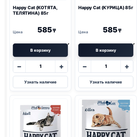
Happy Cat (КОТЯТА,
Happy Cat (КУРИЦА) 85г
ТЕЛЯТИНА) 85г
585
585
₸
₸
В корзину
В корзину
Количество
Количество
−
+
−
+
товара
товара
Happy
Happy
Узнать наличие
Узнать наличие
Cat
Cat
(КОТЯТА,
(КУРИЦА)
ТЕЛЯТИНА)
85г
85г