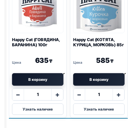
Happy Cat (ГОВЯДИНА,
Happy Cat (КОТЯТА,
БАРАНИНА) 100г
КУРИЦА, МОРКОВЬ) 85г
635
585
₸
₸
В корзину
В корзину
Количество
Количество
−
+
−
+
товара
товара
Happy
Happy
Узнать наличие
Узнать наличие
Cat
Cat
(ГОВЯДИНА,
(КОТЯТА,
БАРАНИНА)
КУРИЦА,