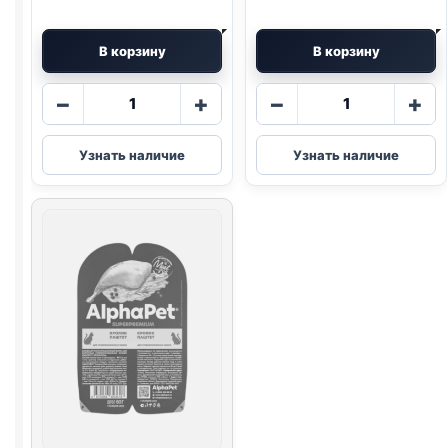
В корзину
В корзину
Количество
Количество
−
+
−
+
товара
товара
AlphaPet
Blitz
Узнать наличие
Узнать наличие
влаж.
(СТЕРИЛ.,
(ЧУВСТВ
ИНДЕЙКА,
ПИЩ.,
КЛЮКВА)
УТКА
85г
И
КЛЮКВА)
80г