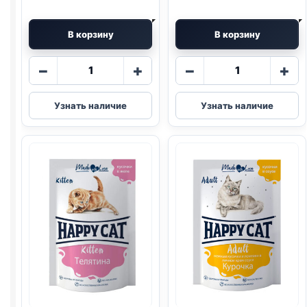
В корзину
В корзину
Количество
Количество
−
+
−
+
товара
товара
Happy
Happy
Узнать наличие
Узнать наличие
Cat
Cat
(ГОВЯДИНА,
(ВЗРОСЛЫЕ,
ПЕЧЕНЬ,
ГОВЯДИНА,
ГОРОШЕК)
ПТИЦА)
85г
85г