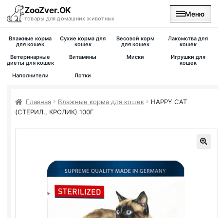
ZooZver.OK
Меню
товары для домашних животных
Влажные корма
Сухие корма для
Весовой корм
Лакомства для
На главную
для кошек
кошек
для кошек
кошек
Ветеринарные
Витамины
Миски
Игрушки для
диеты для кошек
кошек
Каталог
Наполнители
Лотки
Наши магазины
Главная
Влажные корма для кошек
HAPPY CAT
(СТЕРИЛ., КРОЛИК) 100Г
Вакансии