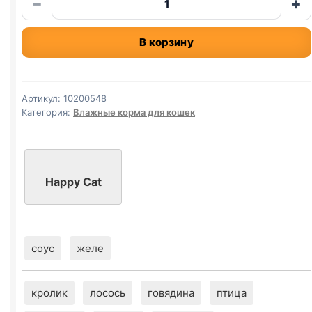
−
+
товара
Happy
В корзину
Cat
(СТЕРИЛ.,
КРОЛИК)
100г
Артикул:
10200548
Категория:
Влажные корма для кошек
Happy Cat
соус
желе
кролик
лосось
говядина
птица