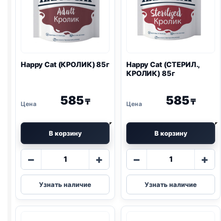
Happy Cat (КРОЛИК) 85г
Happy Cat (СТЕРИЛ.,
КРОЛИК) 85г
585
585
₸
₸
В корзину
В корзину
Количество
Количество
−
+
−
+
товара
товара
Happy
Happy
Узнать наличие
Узнать наличие
Cat
Cat
(КРОЛИК)
(СТЕРИЛ.,
85г
КРОЛИК)