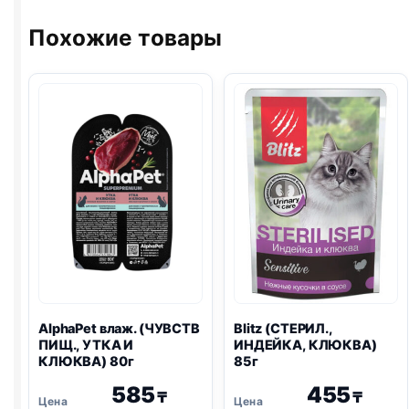
100г
МОРКОВЬ)
85г
Похожие товары
AlphaPet влаж. (ЧУВСТВ
Blitz
(СТЕРИЛ.,
ПИЩ., УТКА И
ИНДЕЙКА, КЛЮКВА)
КЛЮКВА) 80г
85г
585
455
₸
₸