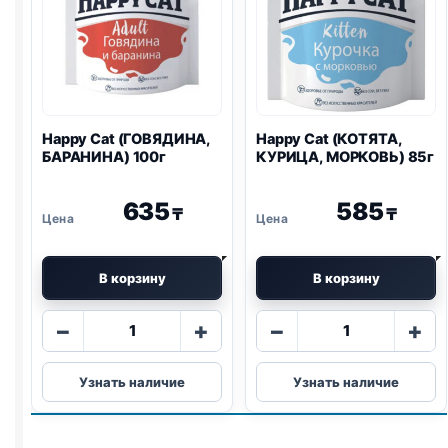
Happy Cat (ГОВЯДИНА,
Happy Cat (КОТЯТА,
БАРАНИНА) 100г
КУРИЦА, МОРКОВЬ) 85г
635
585
₸
₸
В корзину
В корзину
Количество
Количество
−
+
−
+
товара
товара
Happy
Happy
Узнать наличие
Узнать наличие
Cat
Cat
(ГОВЯДИНА,
(КОТЯТА,
БАРАНИНА)
КУРИЦА,