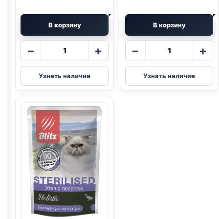
В корзину
В корзину
Количество
Количество
−
+
−
+
товара
товара
Blitz
Blitz
Узнать наличие
Узнать наличие
(ЯГНЕНОК,
Holistic
ИНДЕЙКА)
(КРЕВЕТКИ,
85г
ИНДЕЙКА)
85г