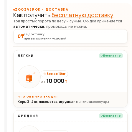
ZOOZVEROK • ДОСТАВКА
Как получить
бесплатную доставку
Три простых порога по весу и сумме. Скидка применяется
автоматически
, промокоды не нужны.
за доставку
0 ₸
при выполнении условий
ЛЁГКИЙ
Бесплатно
Вес до 10 кг
10 000
10кг
₸
ОТ
ЧТО ОБЫЧНО ВХОДИТ
Корм 3–4 кг, лакомства, игрушки
и мелкие аксессуары
СРЕДНИЙ
Бесплатно