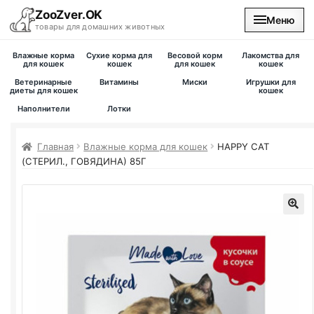
ZooZver.OK
Меню
товары для домашних животных
Влажные корма
Сухие корма для
Весовой корм
Лакомства для
На главную
для кошек
кошек
для кошек
кошек
Ветеринарные
Витамины
Миски
Игрушки для
диеты для кошек
кошек
Каталог
Наполнители
Лотки
Наши магазины
Главная
Влажные корма для кошек
HAPPY CAT
(СТЕРИЛ., ГОВЯДИНА) 85Г
Вакансии