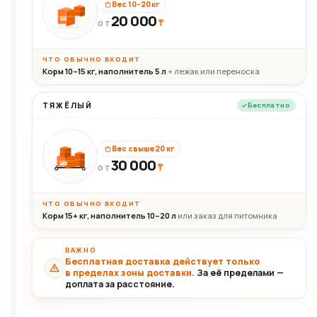
Вес 10–20 кг
20 000
₸
20кг
ОТ
ЧТО ОБЫЧНО ВХОДИТ
Корм 10–15 кг, наполнитель 5 л
+ лежак или переноска
ТЯЖЁЛЫЙ
Бесплатно
Вес свыше 20 кг
30 000
₸
30+кг
ОТ
ЧТО ОБЫЧНО ВХОДИТ
Корм 15+ кг, наполнитель 10–20 л
или заказ для питомника
ВАЖНО
Бесплатная доставка действует только
в пределах зоны доставки.
За её пределами —
доплата за расстояние.