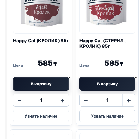
Happy Cat (КРОЛИК) 85г
Happy Cat (СТЕРИЛ.,
КРОЛИК) 85г
585
585
₸
₸
В корзину
В корзину
Количество
Количество
−
+
−
+
товара
товара
Happy
Happy
Узнать наличие
Узнать наличие
Cat
Cat
(КРОЛИК)
(СТЕРИЛ.,
85г
КРОЛИК)