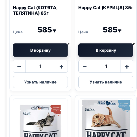
Happy Cat (КОТЯТА,
Happy Cat (КУРИЦА) 85г
ТЕЛЯТИНА) 85г
585
585
₸
₸
В корзину
В корзину
Количество
Количество
−
+
−
+
товара
товара
Happy
Happy
Узнать наличие
Узнать наличие
Cat
Cat
(КОТЯТА,
(КУРИЦА)
ТЕЛЯТИНА)
85г
85г