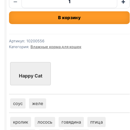
−
+
товара
Happy
В корзину
Cat
(СТЕРИЛ.,
ГОВЯДИНА)
85г
Артикул:
10200556
Категория:
Влажные корма для кошек
Happy Cat
соус
желе
кролик
лосось
говядина
птица