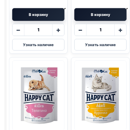
В корзину
В корзину
Количество
Количество
−
+
−
+
товара
товара
Happy
Happy
Узнать наличие
Узнать наличие
Cat
Cat
(ГОВЯДИНА,
(ВЗРОСЛЫЕ,
ПЕЧЕНЬ,
ГОВЯДИНА,
ГОРОШЕК)
ПТИЦА)
85г
85г