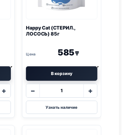
Happy Cat (СТЕРИЛ.,
ЛОСОСЬ) 85г
585
₸
В корзину
Количество
+
−
+
товара
Happy
Cat
Узнать наличие
(СТЕРИЛ.,
ЛОСОСЬ)
85г