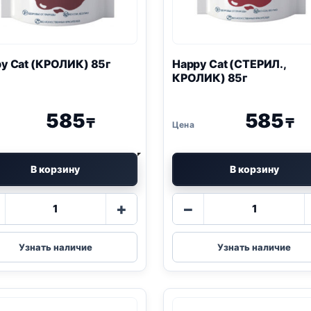
y Cat (КРОЛИК) 85г
Happy Cat (СТЕРИЛ.,
КРОЛИК) 85г
585
585
₸
₸
В корзину
В корзину
Количество
Количество
+
−
товара
товара
Happy
Happy
Cat
Cat
Узнать наличие
Узнать наличие
(КРОЛИК)
(СТЕРИЛ.,
85г
КРОЛИК)
85г