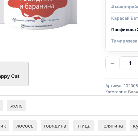
4 микрорай
Карасай Ба
Панфилова 
Тимирязева
Количе
−
товара
Happy
appy Cat
Cat
Артикул:
10200
(ГОВЯД
Категория:
Влаж
БАРАН
100г
желе
лик
лосось
говядина
птица
телятина
к