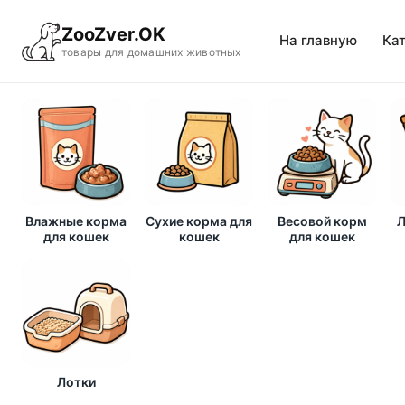
ZooZver.OK
На главную
Ка
товары для домашних животных
Влажные корма
Сухие корма для
Весовой корм
Л
для кошек
кошек
для кошек
Лотки