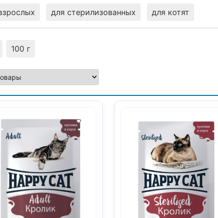
взрослых
для стерилизованных
для котят
100 г