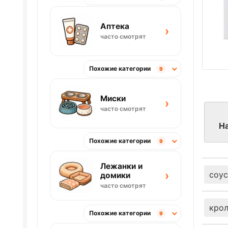
Аптека
›
часто смотрят
Похожие категории
9
Миски
›
часто смотрят
H
Похожие категории
9
Лежанки и
›
соус
домики
часто смотрят
кро
Похожие категории
9