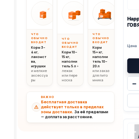
Вес до 10 кг
Вес 10–20 кг
Вес свыш
ОТ
ОТ
ОТ
10 000
20 000
30 0
10кг
20кг
Happ
30+кг
₸
₸
ГОВ
ЧТО
ЧТО
ОБЫЧНО
ОБЫЧНО
ЧТО
ВХОДИТ
ВХОДИТ
ОБЫЧНО
ВХОДИТ
Корм 3–
Корм
4 кг,
Корм 10–
15+ кг,
лакомст
15 кг,
наполни
ва,
наполни
тель 10–
игрушки
тель 5 л
+
20 л
и мелкие
лежак
или заказ
аксессуа
или пере
для пито
ры
носка
мника
−
ВАЖНО
Бесплатная доставка
действует только в пределах
зоны доставки.
За её пределами
— доплата за расстояние.