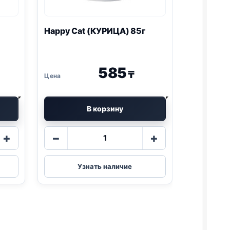
Happy Cat (КУРИЦА) 85г
585
₸
В корзину
Количество
+
−
+
товара
Happy
Cat
Узнать наличие
(КУРИЦА)
85г