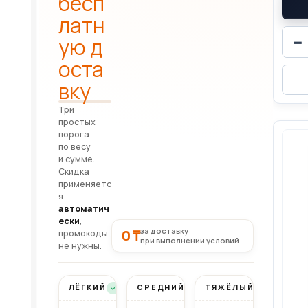
бесп
латн
−
ую д
оста
вку
Три
простых
порога
по весу
и сумме.
Скидка
применяетс
я
автоматич
ески
,
за доставку
0 ₸
промокоды
при выполнении условий
не нужны.
ЛЁГКИЙ
СРЕДНИЙ
ТЯЖЁЛЫЙ
Бесплатно
Бесплатно
Бесплатно