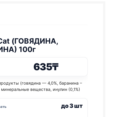
Cat (ГОВЯДИНА,
НА) 100г
635
₸
родукты (говядина — 4,0%, баранина –
и, минеральные вещества, инулин (0,1%)
до 3 шт
зать