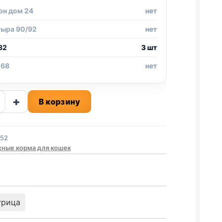
он дом 24
нет
тыра 90/92
нет
32
3 шт
 68
нет
ство
+
В корзину
552
ИНА,
ные корма для кошек
ИНА)
урица