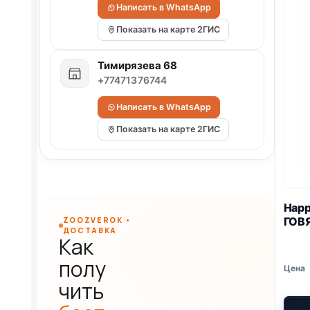
Написать в WhatsApp
Показать на карте 2ГИС
Тимирязева 68
+77471376744
Написать в WhatsApp
Показать на карте 2ГИС
Happ
ГОВ
ZOOZVEROK •
ДОСТАВКА
Как
полу
чить