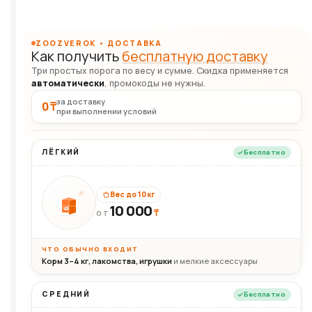
ZOOZVEROK • ДОСТАВКА
Как получить
бесплатную доставку
Три простых порога по весу и сумме. Скидка применяется
автоматически
, промокоды не нужны.
за доставку
0 ₸
при выполнении условий
ЛЁГКИЙ
Бесплатно
Вес до 10 кг
10 000
10кг
₸
ОТ
ЧТО ОБЫЧНО ВХОДИТ
Корм 3–4 кг, лакомства, игрушки
и мелкие аксессуары
СРЕДНИЙ
Бесплатно