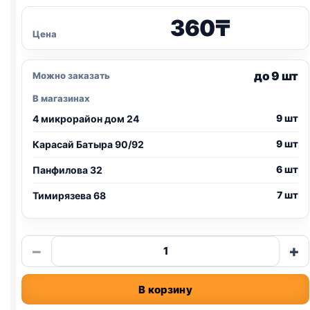
360
₸
Цена
до 9 шт
Можно заказать
В магазинах
9 шт
4 микрорайон дом 24
9 шт
Карасай Батыра 90/92
6 шт
Панфилова 32
7 шт
Тимирязева 68
Количество
−
+
товара
Gibo
В корзину
(ТУНЕЦ
И