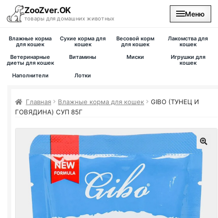
ZooZver.OK
Меню
товары для домашних животных
Влажные корма
Сухие корма для
Весовой корм
Лакомства для
На главную
для кошек
кошек
для кошек
кошек
Ветеринарные
Витамины
Миски
Игрушки для
диеты для кошек
кошек
Каталог
Наполнители
Лотки
Наши магазины
Главная
Влажные корма для кошек
GIBO (ТУНЕЦ И
ГОВЯДИНА) СУП 85Г
Вакансии