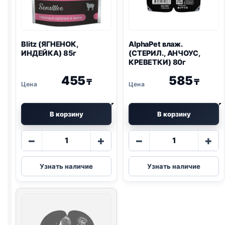
Blitz
(ЯГНЕНОК,
AlphaPet влаж.
ИНДЕЙКА) 85г
(СТЕРИЛ., АНЧОУС,
КРЕВЕТКИ) 80г
455
585
₸
₸
В корзину
В корзину
Количество
Количество
−
+
−
+
товара
товара
Blitz
AlphaPet
Узнать наличие
Узнать наличие
(ЯГНЕНОК,
влаж.
ИНДЕЙКА)
(СТЕРИЛ.,
85г
АНЧОУС,
КРЕВЕТКИ)
80г