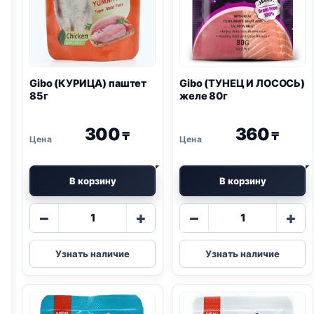
Gibo (КУРИЦА) паштет
Gibo (ТУНЕЦ И ЛОСОСЬ)
85г
желе 80г
300
360
₸
₸
В корзину
В корзину
Количество
Количество
−
+
−
+
товара
товара
Gibo
Gibo
Узнать наличие
Узнать наличие
(КУРИЦА)
(ТУНЕЦ
паштет
И
85г
ЛОСОСЬ)
желе