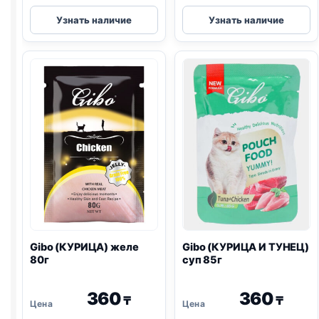
Gibo
Gibo
Узнать наличие
Узнать наличие
(ТУНЕЦ)
(ГОВЯДИНА)
суп
паштет
80г
85г
Gibo (КУРИЦА) желе
Gibo (КУРИЦА И ТУНЕЦ)
80г
суп 85г
360
360
₸
₸