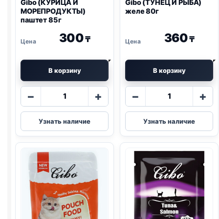
Gibo (КУРИЦА И
Gibo (ТУНЕЦ И РЫБА)
МОРЕПРОДУКТЫ)
желе 80г
паштет 85г
300
360
₸
₸
В корзину
В корзину
Количество
Количество
−
+
−
+
товара
товара
Gibo
Gibo
Узнать наличие
Узнать наличие
(КУРИЦА
(ТУНЕЦ
И
И
МОРЕПРОДУКТЫ)
РЫБА)
паштет
желе
85г
80г