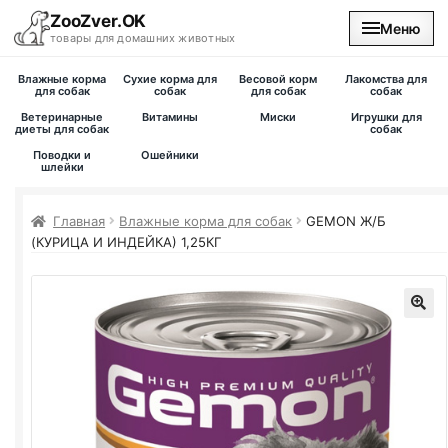
ZooZver.OK
Меню
товары для домашних животных
Влажные корма
Сухие корма для
Весовой корм
Лакомства для
На главную
для собак
собак
для собак
собак
Ветеринарные
Витамины
Миски
Игрушки для
диеты для собак
собак
Каталог
Поводки и
Ошейники
шлейки
Наши магазины
Главная
Влажные корма для собак
GEMON Ж/Б
(КУРИЦА И ИНДЕЙКА) 1,25КГ
Вакансии