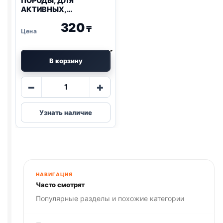
ПОРОДЫ, ДЛЯ
АКТИВНЫХ,
ГОВЯДИНА,
320
КАРТОФЕЛЬ, МОРКОВЬ)
₸
85г
В корзину
Количество
−
+
товара
Purina
Узнать наличие
One
(МИНИ
ПОРОДЫ,
ДЛЯ
АКТИВНЫХ,
ГОВЯДИНА,
НАВИГАЦИЯ
КАРТОФЕЛЬ,
Часто смотрят
МОРКОВЬ)
Популярные разделы и похожие категории
85г