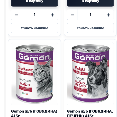
В корзину
В корзину
Количество
Количество
−
+
−
+
товара
товара
Gemon
Gemon
Узнать наличие
Узнать наличие
ж/
ж/
б
б
(ГОВЯДИНА,
(ЯГНЕНОК
РИС)
И
1,25кг
РИС)
1,25кг
Gemon ж/б (ГОВЯДИНА)
Gemon ж/б (ГОВЯДИНА,
415г
ПЕЧЕНЬ) 415г