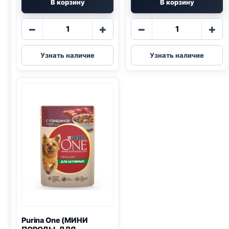
В корзину
В корзину
Количество
Количество
−
+
−
+
товара
товара
Darsi
Darsi
Узнать наличие
Узнать наличие
(ЩЕНКИ,
(ВСЕ
ТЕЛЯТИНА
ПОРОДЫ,
И
УТКА
МОРКОВЬ)
И
85г
ЯБЛОКО)
85г
Purina One
(МИНИ