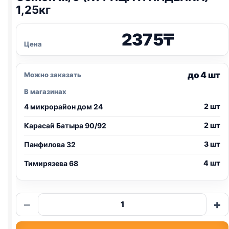
1,25кг
2375
₸
Цена
до 4 шт
Можно заказать
В магазинах
2 шт
4 микрорайон дом 24
2 шт
Карасай Батыра 90/92
3 шт
Панфилова 32
4 шт
Тимирязева 68
Количество
−
+
товара
Gemon