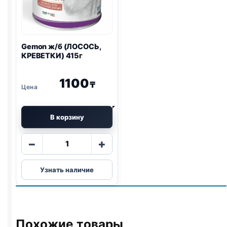
Gemon ж/б (ЛОСОСЬ,
КРЕВЕТКИ) 415г
1100
₸
В корзину
Количество
−
+
товара
Gemon
Узнать наличие
ж/
б
(ЛОСОСЬ,
КРЕВЕТКИ)
415г
Похожие товары