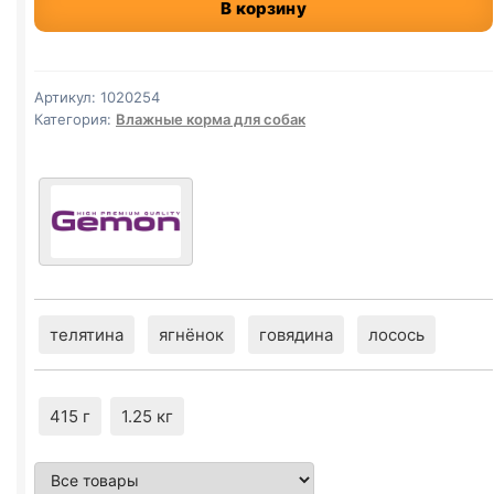
В корзину
ж/
б
(КУРИЦА
И
Артикул:
1020254
ИНДЕЙКА)
Категория:
Влажные корма для собак
1,25кг
телятина
ягнёнок
говядина
лосось
415 г
1.25 кг