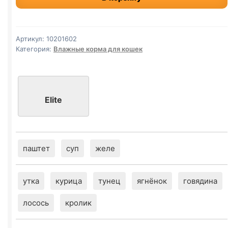
б
(ТУНЕЦ
И
Артикул:
10201602
КРЕВЕТКИ)
Категория:
Влажные корма для кошек
желе
80г
Elite
паштет
суп
желе
утка
курица
тунец
ягнёнок
говядина
лосось
кролик