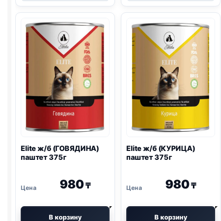
б
б
(ТУНЕЦ)
(ТУНЕЦ,
желе
КРАБ,
80г
КУРИЦА)
желе
80г
Elite ж/б (ГОВЯДИНА)
Elite ж/б (КУРИЦА)
паштет 375г
паштет 375г
980
980
₸
₸
В корзину
В корзину