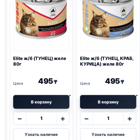
80г
Elite ж/б (ТУНЕЦ) желе
Elite ж/б (ТУНЕЦ, КРАБ,
80г
КУРИЦА) желе 80г
495
495
₸
₸
В корзину
В корзину
Количество
Количество
−
+
−
+
товара
товара
Elite
Elite
Узнать наличие
Узнать наличие
ж/
ж/