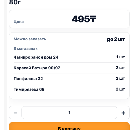
80г
495
₸
Цена
до 2 шт
Можно заказать
В магазинах
1 шт
4 микрорайон дом 24
2 шт
Карасай Батыра 90/92
2 шт
Панфилова 32
2 шт
Тимирязева 68
Количество
−
+
товара
Elite
В корзину
ж/