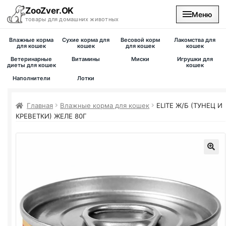
ZooZver.OK
Меню
товары для домашних животных
Влажные корма
Сухие корма для
Весовой корм
Лакомства для
На главную
для кошек
кошек
для кошек
кошек
Ветеринарные
Витамины
Миски
Игрушки для
диеты для кошек
кошек
Каталог
Наполнители
Лотки
Наши магазины
Главная
Влажные корма для кошек
ELITE Ж/Б (ТУНЕЦ И
КРЕВЕТКИ) ЖЕЛЕ 80Г
Вакансии