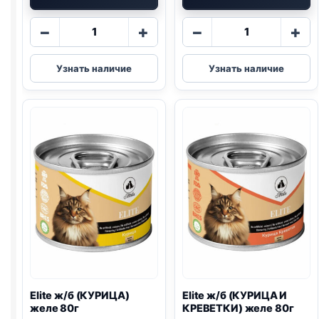
Количество
Количество
−
+
−
+
товара
товара
Elite
Elite
Узнать наличие
Узнать наличие
ж/
ж/
б
б
(ГОВЯДИНА)
(КУРИЦА)
паштет
паштет
375г
375г
Elite ж/б (КУРИЦА)
Elite ж/б (КУРИЦА И
желе 80г
КРЕВЕТКИ) желе 80г