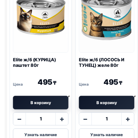
Elite ж/б (КУРИЦА)
Elite ж/б (ЛОСОСЬ И
паштет 80г
ТУНЕЦ) желе 80г
495
495
₸
₸
В корзину
В корзину
Количество
Количество
−
+
−
+
товара
товара
Elite
Elite
Узнать наличие
Узнать наличие
ж/
ж/