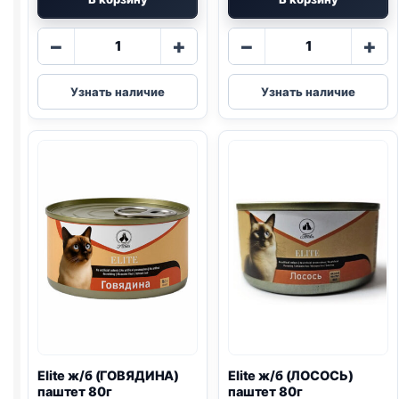
Количество
Количество
−
+
−
+
товара
товара
Elite
Elite
Узнать наличие
Узнать наличие
ж/
ж/
б
б
(КРОЛИК)
(ТУНЕЦ
паштет
И
80г
КРАБ)
паштет
желе
375г
Elite ж/б (ГОВЯДИНА)
Elite ж/б (ЛОСОСЬ)
паштет 80г
паштет 80г