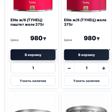
Elite ж/б (ТУНЕЦ)
Elite ж/б (ТУНЕЦ) желе
паштет желе 375г
375г
980
980
₸
₸
В корзину
В корзину
Количество
Количество
−
+
товара
товара
Elite
Elite
Узнать наличие
Узнать наличие
ж/
ж/
б
б
(ТУНЕЦ)
(ТУНЕЦ)
паштет
желе
желе
375г
375г