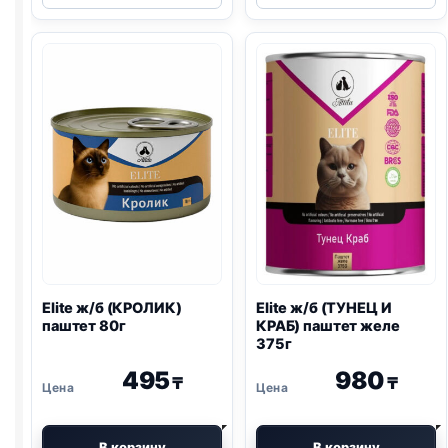
б
б
(КУРИЦА)
(ЛОСОСЬ
паштет
И
80г
ТУНЕЦ)
желе
80г
Elite ж/б (КРОЛИК)
Elite ж/б (ТУНЕЦ И
паштет 80г
КРАБ) паштет желе
375г
495
980
₸
₸
В корзину
В корзину