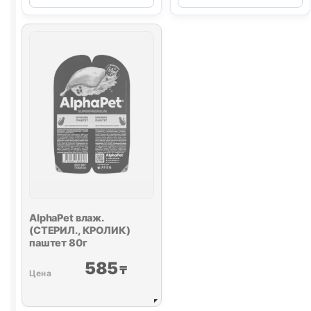
КУРИЦА,
УТКА,
БРУСНИКА)
ЛОСОСЬ)
85г
85г
AlphaPet влаж.
(СТЕРИЛ., КРОЛИК)
паштет 80г
585
₸