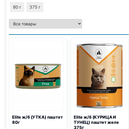
80 г
375 г
Elite ж/б (УТКА) паштет
Elite ж/б (КУРИЦА И
80г
ТУНЕЦ) паштет желе
375г