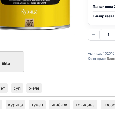
Панфилова 
Тимирязева
Количе
−
товара
Elite
ж/
Артикул:
102016
б
Категория:
Влаж
(КУРИЦ
Elite
паштет
375г
тет
суп
желе
курица
тунец
ягнёнок
говядина
лосо