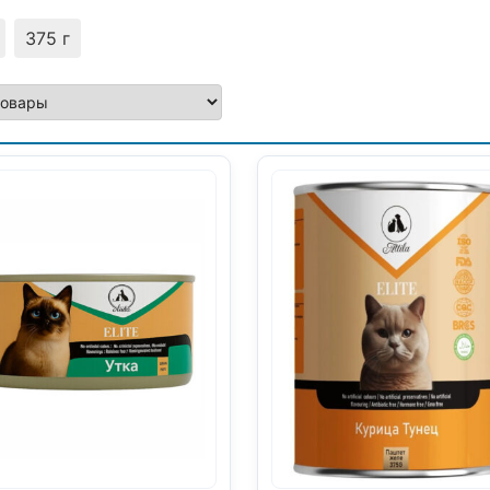
375 г