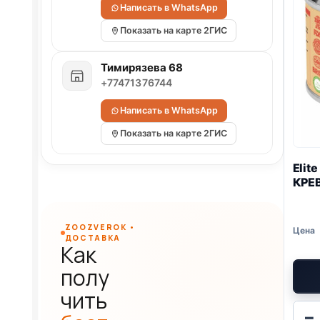
Написать в WhatsApp
Показать на карте 2ГИС
Тимирязева 68
+77471376744
Написать в WhatsApp
Показать на карте 2ГИС
Elit
КРЕВ
ZOOZVEROK •
ДОСТАВКА
Как
полу
чить
−