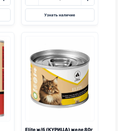
товара
Elite
ж/
Узнать наличие
б
(ТУНЕЦ)
желе
80г
Elite ж/б (КУРИЦА) желе 80г