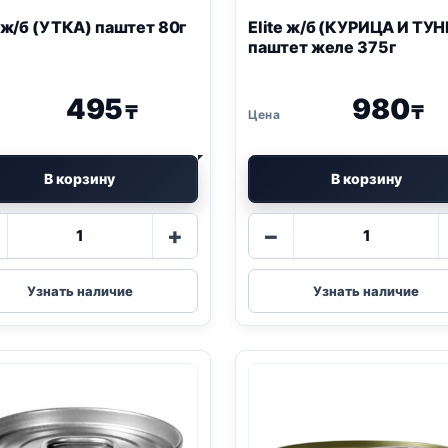
e ж/б (УТКА) паштет 80г
Elite ж/б (КУРИЦА И ТУ
паштет желе 375г
495
980
₸
₸
В корзину
В корзину
Количество
Количество
+
−
товара
товара
Elite
Elite
ж/
ж/
Узнать наличие
Узнать наличие
б
б
(УТКА)
(КУРИЦА
паштет
И
80г
ТУНЕЦ)
паштет
желе
375г