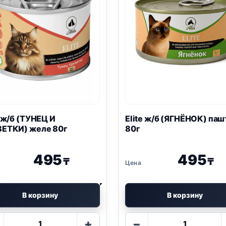
e ж/б (ТУНЕЦ И
Elite ж/б (ЯГНЁНОК) паш
ЕТКИ) желе 80г
80г
495
495
₸
₸
В корзину
В корзину
Количество
Количество
+
−