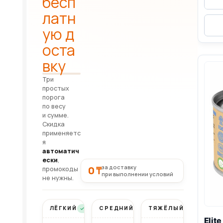
бесп
латн
ую д
оста
вку
Три
простых
порога
по весу
и сумме.
Скидка
применяетс
я
автоматич
ески
,
за доставку
0 ₸
промокоды
при выполнении условий
не нужны.
ЛЁГКИЙ
СРЕДНИЙ
ТЯЖЁЛЫЙ
Бесплатно
Бесплатно
Бесплатно
Elit