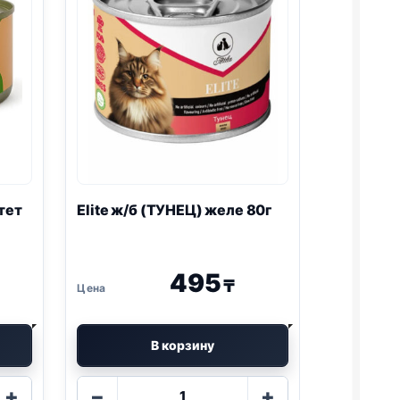
тет
Elite ж/б (ТУНЕЦ) желе 80г
495
₸
В корзину
Количество
+
−
+