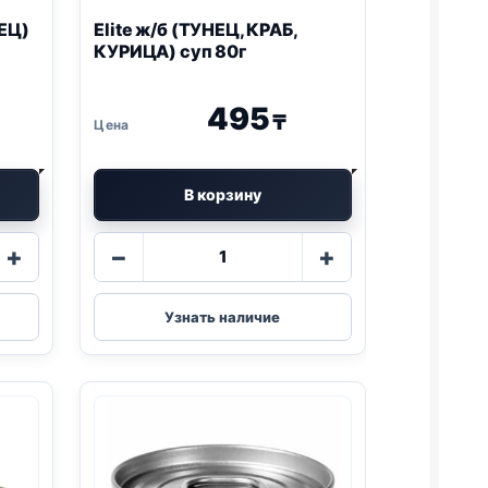
НЕЦ)
Elite ж/б (ТУНЕЦ, КРАБ,
КУРИЦА) суп 80г
495
₸
В корзину
Количество
+
−
+
товара
Elite
ж/
Узнать наличие
б
(ТУНЕЦ,
КРАБ,
КУРИЦА)
суп
80г