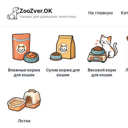
ZooZver.OK
На главную
Ка
товары для домашних животных
Влажные корма
Сухие корма для
Весовой корм
Л
для кошек
кошек
для кошек
Лотки