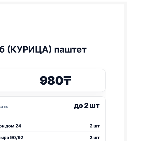
ж/б (КУРИЦА) паштет
980
₸
до 2 шт
зать
он дом 24
2 шт
тыра 90/92
2 шт