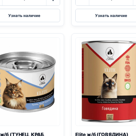
товара
товара
Elite
Elite
ж/
ж/
Узнать наличие
Узнать наличие
б
б
(ТУНЕЦ
(ЯГНЁНОК)
И
паштет
КРЕВЕТКИ)
80г
желе
80г
e ж/б (ТУНЕЦ, КРАБ,
Elite ж/б (ГОВЯДИНА)