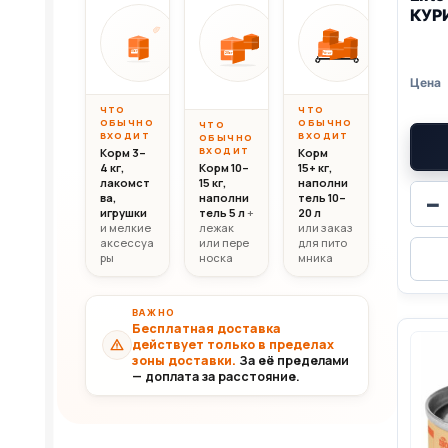
КУРИ
Вес до 10 кг
Вес 10–20 кг
Вес свыш
ОТ
ОТ
ОТ
10 000
20 000
30 0
10кг
20кг
30+кг
₸
₸
ЧТО
ЧТО
ОБЫЧНО
ОБЫЧНО
ЧТО
ВХОДИТ
ВХОДИТ
ОБЫЧНО
ВХОДИТ
Корм 3–
Корм
4 кг,
Корм 10–
15+ кг,
лакомст
15 кг,
наполни
ва,
наполни
тель 10–
−
игрушки
тель 5 л
+
20 л
и мелкие
лежак
или заказ
аксессуа
или пере
для пито
ры
носка
мника
ВАЖНО
Бесплатная доставка
действует только в пределах
зоны доставки.
За её пределами
— доплата за расстояние.