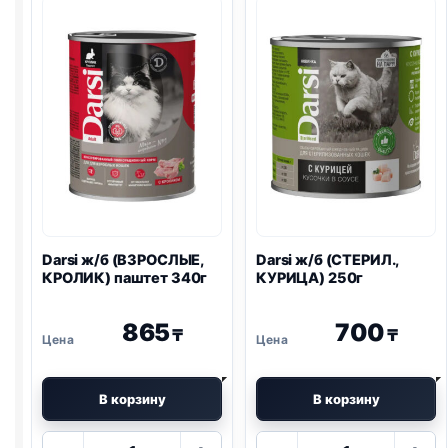
ПИЩ.,
ТЕЛЯТИНА)
ИНДЕЙКА)
паштет
паштет
340г
340г
Darsi ж/б (ВЗРОСЛЫЕ,
Darsi ж/б (СТЕРИЛ.,
КРОЛИК) паштет 340г
КУРИЦА) 250г
865
700
₸
₸
В корзину
В корзину
Количество
Количество