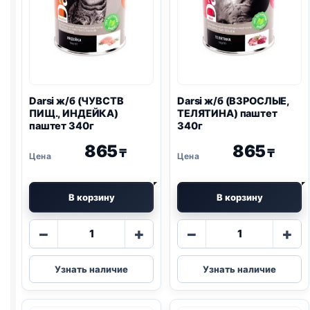
Darsi ж/б (ЧУВСТВ
Darsi ж/б (ВЗРОСЛЫЕ,
ПИЩ., ИНДЕЙКА)
ТЕЛЯТИНА) паштет
паштет 340г
340г
865
865
₸
₸
В корзину
В корзину
Количество
Количество
−
+
−
+
товара
товара
Darsi
Darsi
Узнать наличие
Узнать наличие
ж/
ж/
б
б
(ЧУВСТВ
(ВЗРОСЛЫЕ,