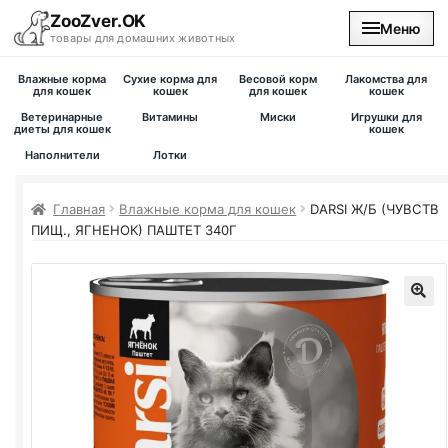
ZooZver.OK
Меню
товары для домашних животных
Влажные корма
Сухие корма для
Весовой корм
Лакомства для
На главную
для кошек
кошек
для кошек
кошек
Ветеринарные
Витамины
Миски
Игрушки для
диеты для кошек
кошек
Каталог
Наполнители
Лотки
Наши магазины
Главная
Влажные корма для кошек
DARSI Ж/Б (ЧУВСТВ
ПИЩ., ЯГНЕНОК) ПАШТЕТ 340Г
Вакансии