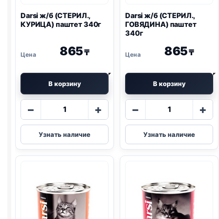
Darsi ж/б (СТЕРИЛ.,
Darsi ж/б (СТЕРИЛ.,
КУРИЦА) паштет 340г
ГОВЯДИНА) паштет
340г
865
865
₸
₸
В корзину
В корзину
Количество
Количество
−
+
−
+
товара
товара
Darsi
Darsi
Узнать наличие
Узнать наличие
ж/
ж/
б
б
(СТЕРИЛ.,
(СТЕРИЛ.,
КУРИЦА)
ГОВЯДИНА)
паштет
паштет
340г
340г