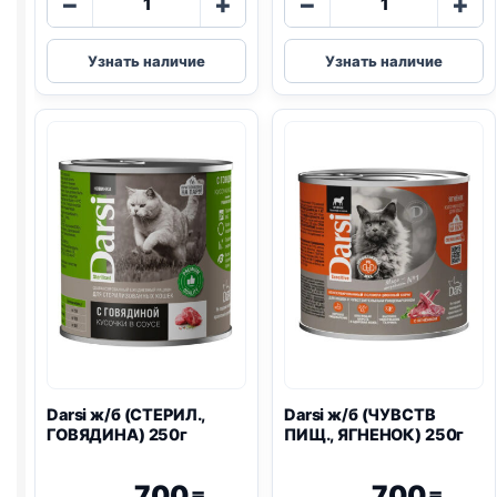
−
+
−
+
товара
товара
Darsi
Darsi
Узнать наличие
Узнать наличие
ж/
ж/
б
б
(ВЗРОСЛЫЕ,
(СТЕРИЛ.,
КРОЛИК)
КУРИЦА)
паштет
250г
340г
Darsi ж/б (СТЕРИЛ.,
Darsi ж/б (ЧУВСТВ
ГОВЯДИНА) 250г
ПИЩ., ЯГНЕНОК) 250г
700
700