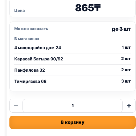
865
₸
Цена
до 3 шт
Можно заказать
В магазинах
1 шт
4 микрорайон дом 24
2 шт
Карасай Батыра 90/92
2 шт
Панфилова 32
3 шт
Тимирязева 68
Количество
−
+
товара
Darsi
В корзину
ж/
б