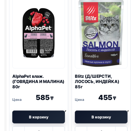
AlphaPet влаж.
Blitz
(Д/ШЕРСТИ,
(ГОВЯДИНА И МАЛИНА)
ЛОСОСЬ, ИНДЕЙКА)
80г
85г
585
455
₸
₸
В корзину
В корзину
Количество
Количество