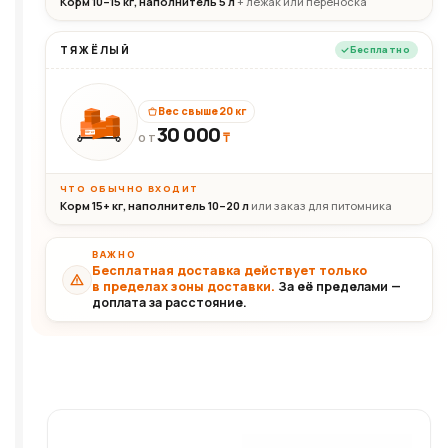
Корм 10–15 кг, наполнитель 5 л
+ лежак или переноска
ТЯЖЁЛЫЙ
Бесплатно
Вес свыше 20 кг
30 000
₸
30+кг
ОТ
ЧТО ОБЫЧНО ВХОДИТ
Корм 15+ кг, наполнитель 10–20 л
или заказ для питомника
ВАЖНО
Бесплатная доставка действует только
в пределах зоны доставки.
За её пределами —
доплата за расстояние.