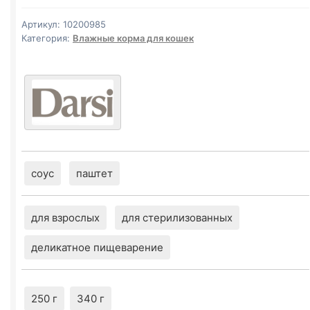
(ЧУВСТВ
ПИЩ.,
Артикул:
10200985
ЯГНЕНОК)
Категория:
Влажные корма для кошек
паштет
340г
соус
паштет
для взрослых
для стерилизованных
деликатное пищеварение
250 г
340 г