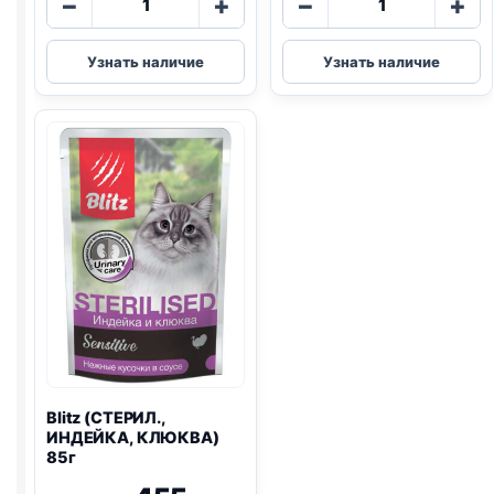
−
+
−
+
товара
товара
AlphaPet
Blitz
Узнать наличие
Узнать наличие
влаж.
(Д/
(ГОВЯДИНА
ШЕРСТИ,
И
ЛОСОСЬ,
МАЛИНА)
ИНДЕЙКА)
80г
85г
Blitz
(СТЕРИЛ.,
ИНДЕЙКА, КЛЮКВА)
85г