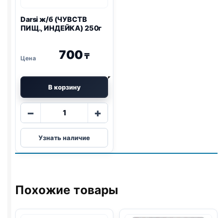
Darsi ж/б (ЧУВСТВ
ПИЩ., ИНДЕЙКА) 250г
700
₸
В корзину
Количество
−
+
товара
Darsi
Узнать наличие
ж/
б
(ЧУВСТВ
ПИЩ.,
ИНДЕЙКА)
Похожие товары
250г