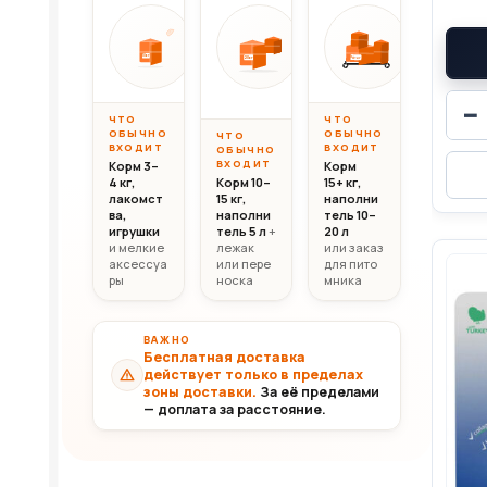
Вес до 10 кг
Вес 10–20 кг
Вес свыш
ОТ
ОТ
ОТ
10 000
20 000
30 0
10кг
20кг
30+кг
₸
₸
−
ЧТО
ЧТО
ОБЫЧНО
ОБЫЧНО
ЧТО
ВХОДИТ
ВХОДИТ
ОБЫЧНО
ВХОДИТ
Корм 3–
Корм
4 кг,
Корм 10–
15+ кг,
лакомст
15 кг,
наполни
ва,
наполни
тель 10–
игрушки
тель 5 л
+
20 л
и мелкие
лежак
или заказ
аксессуа
или пере
для пито
ры
носка
мника
ВАЖНО
Бесплатная доставка
действует только в пределах
зоны доставки.
За её пределами
— доплата за расстояние.