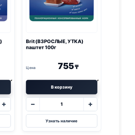
)
Brit (ВЗРОСЛЫЕ, УТКА)
паштет 100г
755
₸
В корзину
Количество
+
−
+
товара
Brit
(ВЗРОСЛЫЕ,
Узнать наличие
УТКА)
паштет