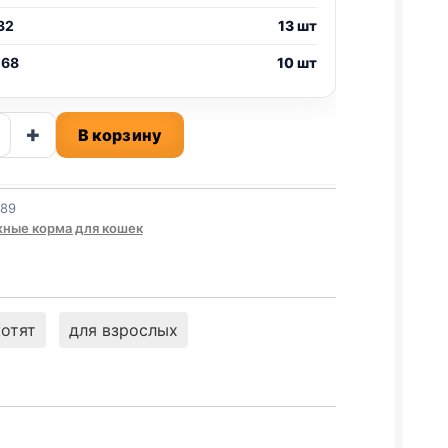
32
13 шт
 68
10 шт
ство
+
В корзину
.,
989
ИНА)
ные корма для кошек
котят
для взрослых