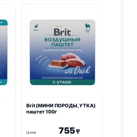
100г
)
Brit (МИНИ ПОРОДЫ, УТКА)
паштет 100г
755
₸