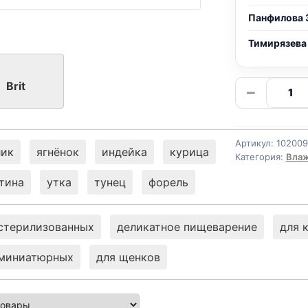
Панфилова 
Тимирязева
Количе
Brit
−
товара
Brit
(СТЕРИЛ
Артикул:
10200
ГОВЯД
лик
ягнёнок
индейка
курица
Категория:
Влаж
паштет
тина
утка
тунец
форель
100г
стерилизованных
деликатное пищеварение
для 
 миниатюрных
для щенков