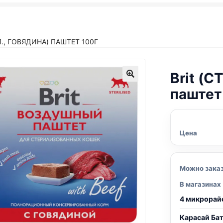
Л., ГОВЯДИНА) ПАШТЕТ 100Г
Brit (
паштет
Цена
Можно зака
В магазинах
4 микрорай
Карасай Ба