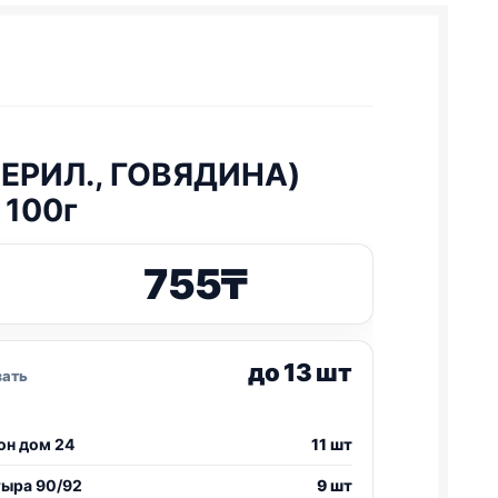
СТЕРИЛ., ГОВЯДИНА)
 100г
755
₸
до 13 шт
зать
он дом 24
11 шт
тыра 90/92
9 шт