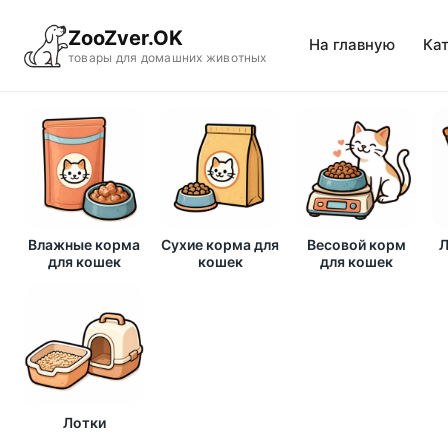
ZooZver.OK
На главную
Ка
товары для домашних животных
Влажные корма
Сухие корма для
Весовой корм
Л
для кошек
кошек
для кошек
Лотки