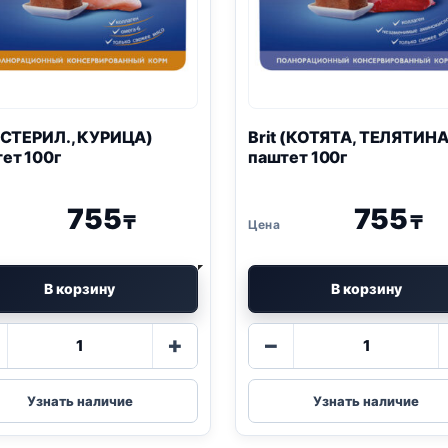
 (СТЕРИЛ., КУРИЦА)
Brit (КОТЯТА, ТЕЛЯТИНА
ет 100г
паштет 100г
755
755
₸
₸
В корзину
В корзину
Количество
Количество
+
−
товара
товара
Brit
Brit
(СТЕРИЛ.,
(КОТЯТА,
Узнать наличие
Узнать наличие
КУРИЦА)
ТЕЛЯТИНА)
паштет
паштет