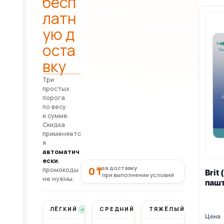
бесп
латн
ую д
оста
вку
Три
простых
порога
по весу
и сумме.
Скидка
применяетс
я
автоматич
ески
,
за доставку
0 ₸
промокоды
Brit
при выполнении условий
не нужны.
пашт
ЛЁГКИЙ
СРЕДНИЙ
ТЯЖЁЛЫЙ
Бесплатно
Бесплатно
Бесплатно