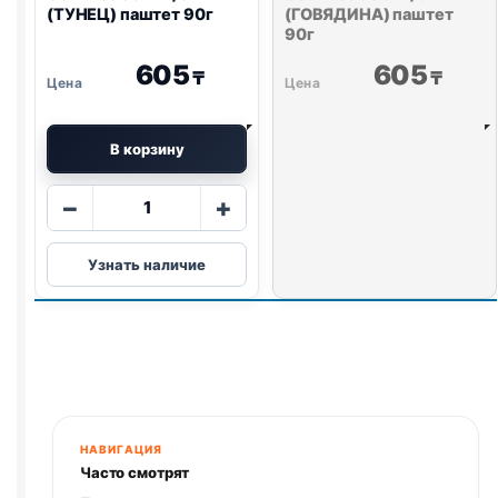
(ТУНЕЦ) паштет 90г
(ГОВЯДИНА) паштет
90г
605
605
₸
₸
В корзину
Количество
−
+
товара
Gourmet
Узнать наличие
Gold
ж/
б
(ТУНЕЦ)
паштет
90г
НАВИГАЦИЯ
Часто смотрят