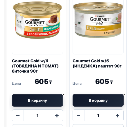
террин
МОРКОВЬ)
90г
биточки
90г
Gourmet Gold ж/б
Gourmet Gold ж/б
(ГОВЯДИНА И ТОМАТ)
(ИНДЕЙКА) паштет 90г
биточки 90г
605
605
₸
₸
В корзину
В корзину
Количество
Количество
−
+
−
+
товара
товара
Gourmet
Gourmet