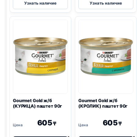
Узнать наличие
Узнать наличие
Gold
Gold
ж/
ж/
б
б
(ГОВЯДИНА
(ИНДЕЙКА)
И
паштет
ТОМАТ)
90г
биточки
90г
Gourmet Gold ж/б
Gourmet Gold ж/б
(КУРИЦА) паштет 90г
(КРОЛИК) паштет 90г
605
605
₸
₸