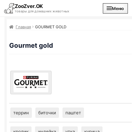
ZooZver.OK
Меню
товары для домашних животных
На главную
Главная
GOURMET GOLD
Каталог
Gourmet gold
Наши магазины
Вакансии
террин
биточки
паштет
кролик
индейка
утка
курица