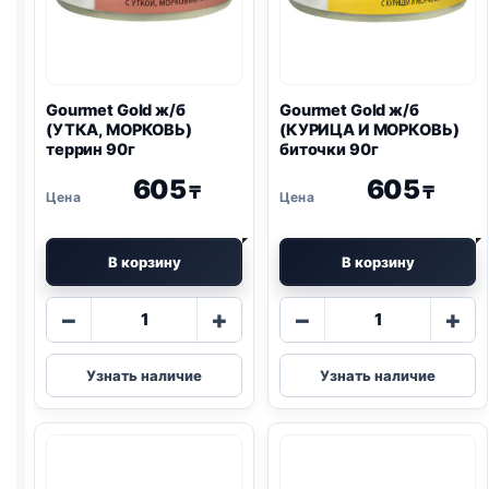
Gourmet Gold ж/б
Gourmet Gold ж/б
(УТКА, МОРКОВЬ)
(КУРИЦА И МОРКОВЬ)
террин 90г
биточки 90г
605
605
₸
₸
В корзину
В корзину
Количество
Количество
−
+
−
+
товара
товара
Gourmet
Gourmet
Узнать наличие
Узнать наличие
Gold
Gold
ж/
ж/
б
б
(УТКА,
(КУРИЦА
МОРКОВЬ)
И