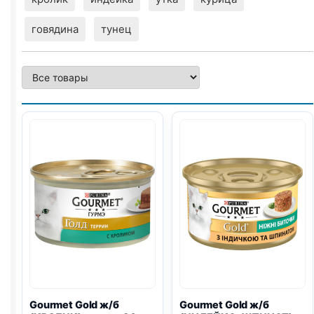
говядина
тунец
Gourmet Gold ж/б
Gourmet Gold ж/б