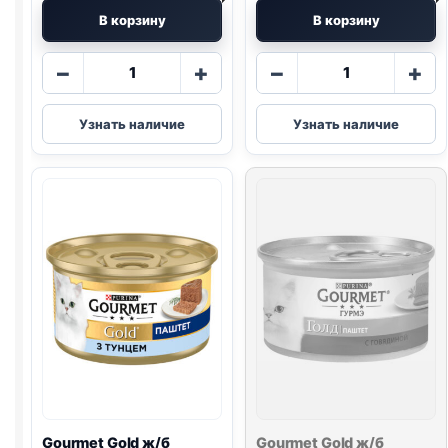
В корзину
В корзину
Количество
Количество
−
+
−
+
товара
товара
Gourmet
Gourmet
Узнать наличие
Узнать наличие
Gold
Gold
ж/
ж/
б
б
(КУРИЦА)
(КРОЛИК)
паштет
паштет
90г
90г
Gourmet Gold ж/б
Gourmet Gold ж/б