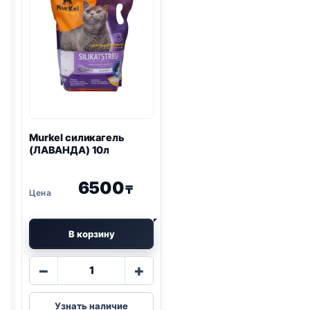
Murkel
силикагель
(ЛАВАНДА) 10л
6500
₸
В корзину
Количество
−
+
товара
Murkel
Узнать наличие