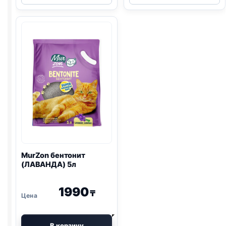
(ЛАВАНДА)
(НЕЙТРАЛЬН
10л
10л
MurZon
бентонит
(ЛАВАНДА) 5л
1990
₸
В корзину