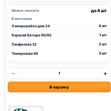
до 4 шт
Можно заказать
В магазинах
4 шт
4 микрорайон дом 24
1 шт
Карасай Батыра 90/92
2 шт
Панфилова 32
3 шт
Тимирязева 68
Количество
−
+
товара
MurZon
В корзину
бентонит
(НЕЙТРАЛЬНЫЙ)
5л