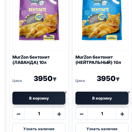
MurZon
бентонит
MurZon
бентонит
(ЛАВАНДА) 10л
(НЕЙТРАЛЬНЫЙ) 10л
3950
3950
₸
₸
В корзину
В корзину
Количество
Количество
−
+
−
+
товара
товара
MurZon
MurZon
Узнать наличие
Узнать наличие
бентонит
бентонит