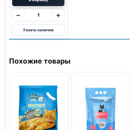
Количество
−
+
товара
MurZon
Узнать наличие
бентонит
(ЛАВАНДА)
5л
Похожие товары