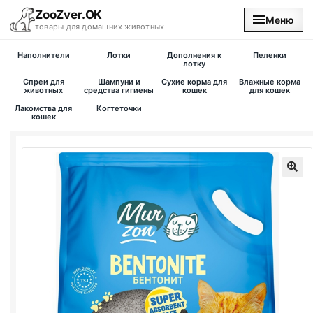
ZooZver.OK
Меню
товары для домашних животных
Наполнители
Лотки
Дополнения к
Пеленки
На главную
лотку
Спреи для
Шампуни и
Сухие корма для
Влажные корма
животных
средства гигиены
кошек
для кошек
Каталог
Лакомства для
Когтеточки
кошек
Наши магазины
Вакансии