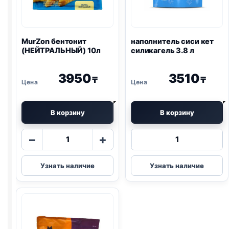
MurZon
бентонит
наполнитель сиси кет
(НЕЙТРАЛЬНЫЙ) 10л
силикагель
3.8 л
3950
3510
₸
₸
В корзину
В корзину
Количество
Количество
−
+
товара
товара
MurZon
наполнитель
Узнать наличие
Узнать наличие
бентонит
сиси
(НЕЙТРАЛЬНЫЙ)
кет
10л
силикагель
3.8
л