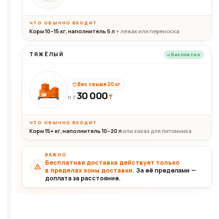
ЧТО ОБЫЧНО ВХОДИТ
Корм 10–15 кг, наполнитель 5 л
+ лежак или переноска
ТЯЖЁЛЫЙ
Бесплатно
Вес свыше 20 кг
30 000
₸
30+кг
ОТ
ЧТО ОБЫЧНО ВХОДИТ
Корм 15+ кг, наполнитель 10–20 л
или заказ для питомника
ВАЖНО
Бесплатная доставка действует только
в пределах зоны доставки.
За её пределами —
доплата за расстояние.