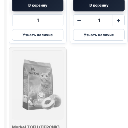
В корзину
В корзину
Количество
Количество
−
+
товара
товара
Murkel
MurZon
Узнать наличие
Узнать наличие
TOFU
бентонит
(С
(НЕЙТРАЛЬН
УГЛЕМ)
5л
6л
Murkel
TOFU
(ПЕРСИК)