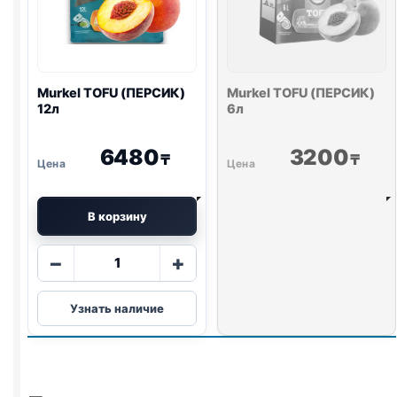
Murkel
TOFU
(ПЕРСИК)
Murkel
TOFU
(ПЕРСИК)
12л
6л
6480
3200
₸
₸
В корзину
Количество
−
+
товара
Murkel
Узнать наличие
TOFU
(ПЕРСИК)
12л