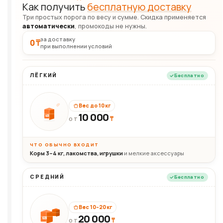
Как получить
бесплатную доставку
Три простых порога по весу и сумме. Скидка применяется
автоматически
, промокоды не нужны.
за доставку
0 ₸
при выполнении условий
ЛЁГКИЙ
Бесплатно
Вес до 10 кг
10 000
10кг
₸
ОТ
ЧТО ОБЫЧНО ВХОДИТ
Корм 3–4 кг, лакомства, игрушки
и мелкие аксессуары
СРЕДНИЙ
Бесплатно
Вес 10–20 кг
20 000
₸
20кг
ОТ