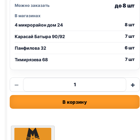
до 8 шт
Можно заказать
В магазинах
8 шт
4 микрорайон дом 24
7 шт
Карасай Батыра 90/92
6 шт
Панфилова 32
7 шт
Тимирязева 68
Количество
−
+
товара
Murkel
В корзину
TOFU
(НЕЙТРАЛЬНЫЙ)
6л