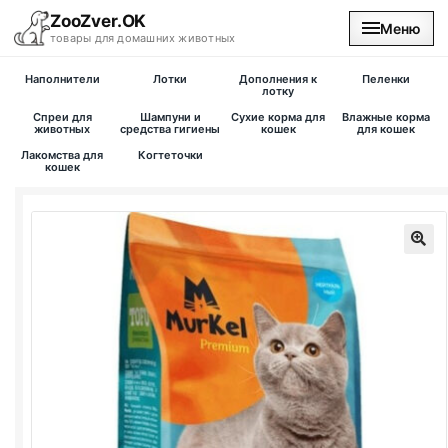
ZooZver.OK
Меню
товары для домашних животных
Наполнители
Лотки
Дополнения к
Пеленки
На главную
лотку
Спреи для
Шампуни и
Сухие корма для
Влажные корма
животных
средства гигиены
кошек
для кошек
Каталог
Лакомства для
Когтеточки
кошек
Наши магазины
Вакансии