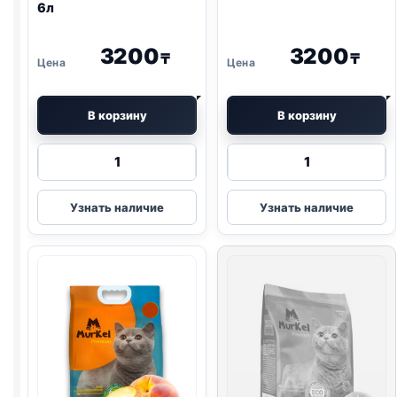
6л
3200
3200
₸
₸
В корзину
В корзину
Количество
Количество
товара
товара
Murkel
Murkel
Узнать наличие
Узнать наличие
TOFU
TOFU
(С
(КОФЕ)
УГЛЕМ)
6л
6л