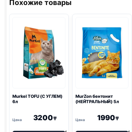
Похожие товары
Murkel
TOFU
(С УГЛЕМ)
MurZon
бентонит
6л
(НЕЙТРАЛЬНЫЙ) 5л
3200
1990
₸
₸