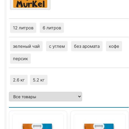
12 литров
6 литров
зеленый чай
с углем
без аромата
кофе
персик
2.6 кг
5.2 кг