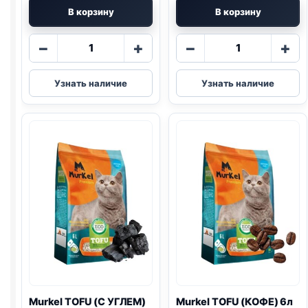
В корзину
В корзину
Количество
Количество
−
+
−
+
товара
товара
Murkel
Murkel
Узнать наличие
Узнать наличие
TOFU
TOFU
(БЕЗ
(ЗЕЛЕНЫЙ
ЗАПАХА)
ЧАЙ)
12л
6л
Murkel
TOFU
(С УГЛЕМ)
Murkel
TOFU
(КОФЕ) 6л