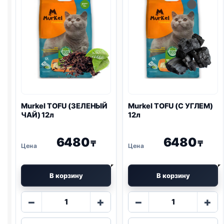
Murkel
TOFU
(ЗЕЛЕНЫЙ
Murkel
TOFU
(С УГЛЕМ)
ЧАЙ) 12л
12л
6480
6480
₸
₸
В корзину
В корзину
Количество
Количество
−
+
−
+
товара
товара
Murkel
Murkel