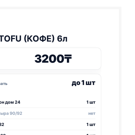
TOFU
(КОФЕ) 6л
3200
₸
до 1 шт
зать
он дом 24
1 шт
тыра 90/92
нет
32
1 шт