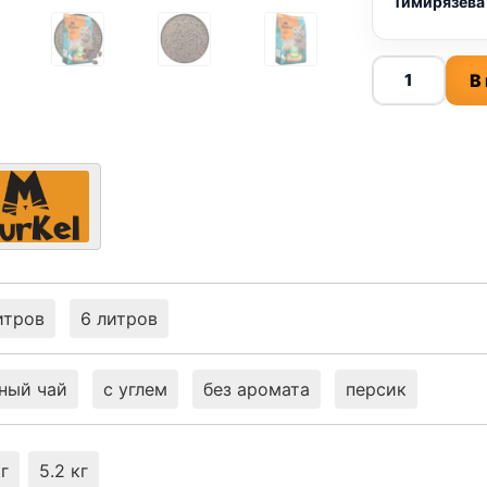
Тимирязева
Количество
В
товара
Murkel
TOFU
(КОФЕ)
6л
итров
6 литров
ный чай
с углем
без аромата
персик
кг
5.2 кг