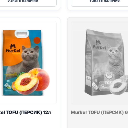
Узнать наличие
Узнать наличие
(ЗЕЛЕНЫЙ
(С
ЧАЙ)
УГЛЕМ)
6л
6л
kel
TOFU
(ПЕРСИК) 12л
Murkel
TOFU
(ПЕРСИК) 6