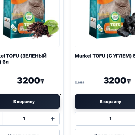
kel
TOFU
(ЗЕЛЕНЫЙ
Murkel
TOFU
(С УГЛЕМ) 
 6л
3200
3200
₸
₸
В корзину
В корзину
Количество
Количество
+
товара
товара
Murkel
Murkel
TOFU
TOFU