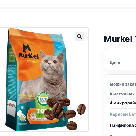
Murkel
Цена
Можно зака
В магазинах
4 микрорай
Карасай Ба
Панфилова 