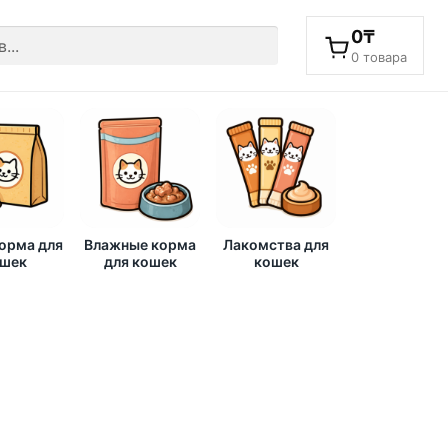
0
₸
0 товара
корма для
Влажные корма
Лакомства для
шек
для кошек
кошек