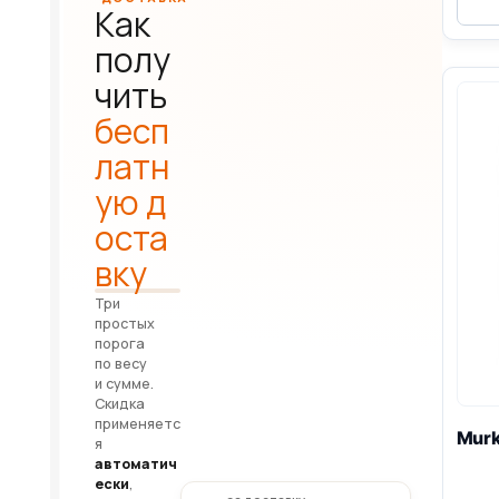
Как
полу
чить
бесп
латн
ую д
оста
вку
Три
простых
порога
по весу
и сумме.
Скидка
применяетс
Mur
я
автоматич
ески
,