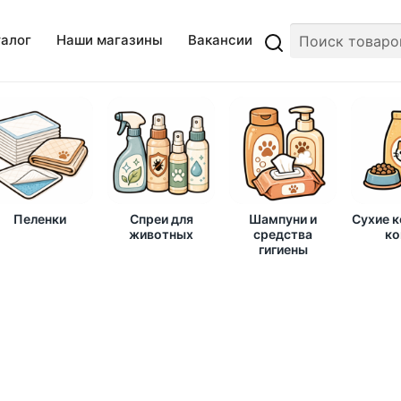
талог
Наши магазины
Вакансии
Пеленки
Спреи для
Шампуни и
Сухие 
животных
средства
ко
гигиены