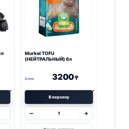
6л
Murkel
TOFU
(НЕЙТРАЛЬНЫЙ) 6л
3200
₸
В корзину
Количество
−
+
товара
Murkel
TOFU