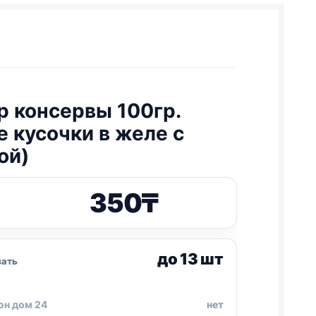
 консервы 100гр.
е кусочки в желе с
ой)
350
₸
до 13 шт
зать
он дом 24
нет