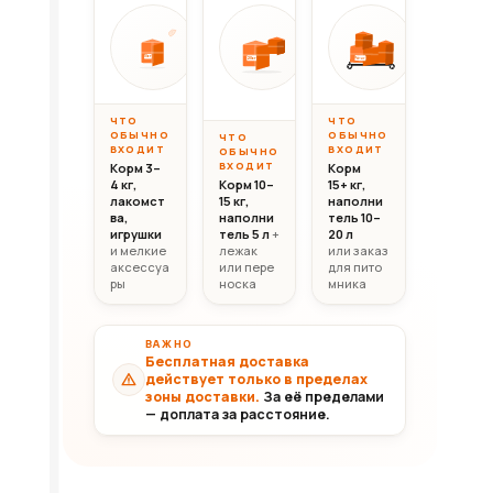
Вес до 10 кг
Вес 10–20 кг
Вес свыш
ОТ
ОТ
ОТ
10 000
20 000
30 0
10кг
20кг
30+кг
₸
₸
ЧТО
ЧТО
ОБЫЧНО
ОБЫЧНО
ЧТО
ВХОДИТ
ВХОДИТ
ОБЫЧНО
ВХОДИТ
Корм 3–
Корм
4 кг,
Корм 10–
15+ кг,
лакомст
15 кг,
наполни
ва,
наполни
тель 10–
игрушки
тель 5 л
+
20 л
и мелкие
лежак
или заказ
аксессуа
или пере
для пито
ры
носка
мника
ВАЖНО
Бесплатная доставка
действует только в пределах
зоны доставки.
За её пределами
— доплата за расстояние.