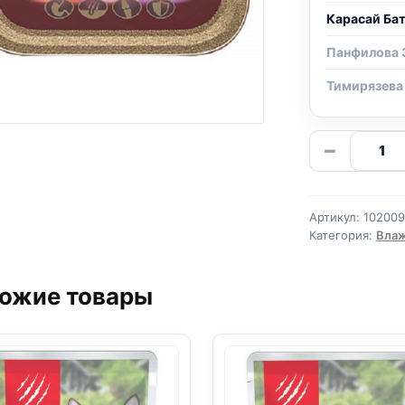
Карасай Ба
Панфилова 
Тимирязева
Количе
−
товара
Шерму
консер
Артикул:
10200
100гр.
Категория:
Влаж
(сочны
кусочк
ожие товары
в
желе
с
индейк