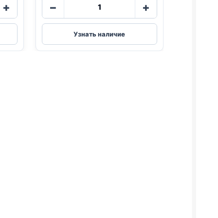
Количество
+
−
+
товара
Blitz
(КУРИЦА,
Узнать наличие
ИНДЕЙКА)
)
85г