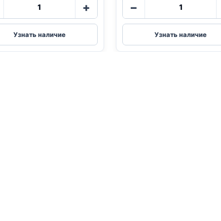
Количество
Количество
+
−
товара
товара
Blitz
Blitz
(ИНДЕЙКА,
(КОТЯТА,
Узнать наличие
Узнать наличие
ПЕЧЕНЬ)
ИНДЕЙКА,
85г
ПОТРОШКИ
85г