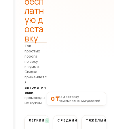
бесп
латн
ую д
оста
вку
Три
простых
порога
по весу
и сумме.
Скидка
применяетс
я
автоматич
ески
,
за доставку
0 ₸
промокоды
при выполнении условий
не нужны.
ЛЁГКИЙ
СРЕДНИЙ
ТЯЖЁЛЫЙ
Бесплатно
Бесплатно
Бесплатно