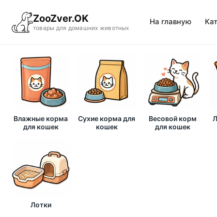
ZooZver.OK
На главную
Ка
товары для домашних животных
Влажные корма
Сухие корма для
Весовой корм
Л
для кошек
кошек
для кошек
Лотки