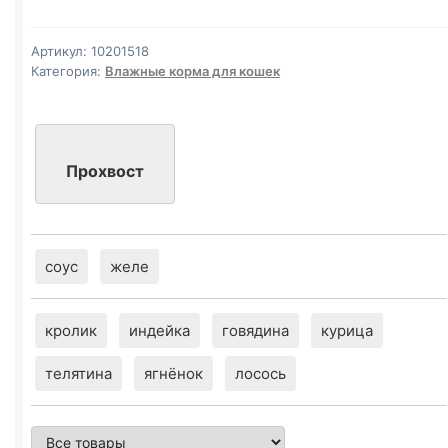
85г
Артикул:
10201518
Категория:
Влажные корма для кошек
Прохвост
соус
желе
кролик
индейка
говядина
курица
телятина
ягнёнок
лосось