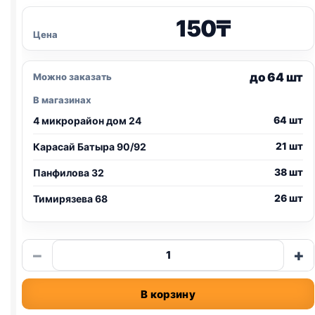
150
₸
Цена
до 64 шт
Можно заказать
В магазинах
64 шт
4 микрорайон дом 24
21 шт
Карасай Батыра 90/92
38 шт
Панфилова 32
26 шт
Тимирязева 68
Количество
−
+
товара
Прохвост
В корзину
влаж.
(МИКС)