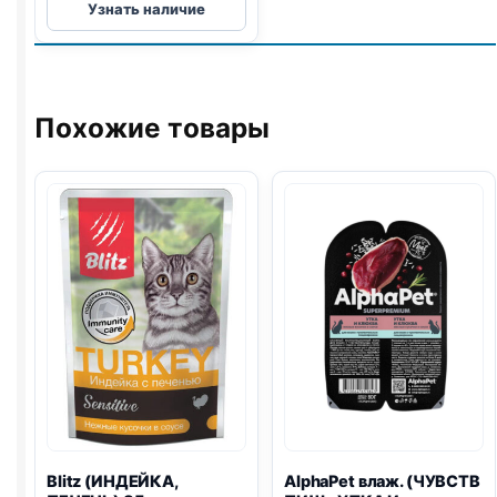
Узнать наличие
влаж.
(КОТЯТА,
КУРИЦА)
85г
Похожие товары
Blitz
(ИНДЕЙКА,
AlphaPet влаж. (ЧУВСТВ