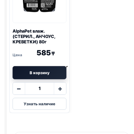
AlphaPet влаж.
(СТЕРИЛ., АНЧОУС,
КРЕВЕТКИ) 80г
585
₸
В корзину
Количество
−
+
товара
AlphaPet
Узнать наличие
влаж.
(СТЕРИЛ.,
АНЧОУС,
КРЕВЕТКИ)
80г