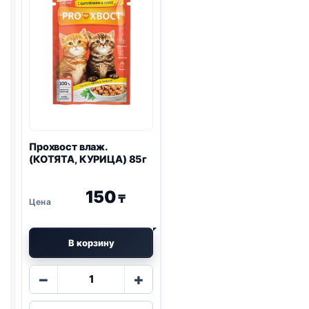
Прохвост влаж.
(КОТЯТА, КУРИЦА) 85г
150
₸
В корзину
Количество
−
+
товара
Прохвост