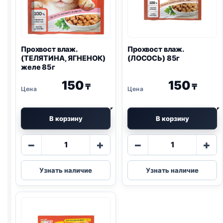
Прохвост влаж.
Прохвост влаж.
(ТЕЛЯТИНА, ЯГНЕНОК)
(ЛОСОСЬ) 85г
желе 85г
150
150
₸
₸
В корзину
В корзину
Количество
Количество
−
+
−
+
товара
товара
Прохвост
Прохвост
Узнать наличие
Узнать наличие
влаж.
влаж.
(ТЕЛЯТИНА,
(ЛОСОСЬ)
ЯГНЕНОК)
85г
желе
85г