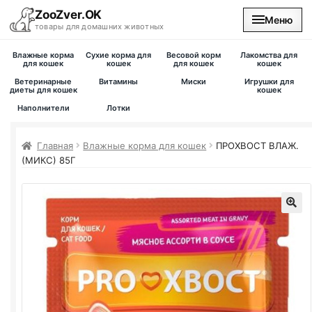
ZooZver.OK
Меню
товары для домашних животных
Влажные корма
Сухие корма для
Весовой корм
Лакомства для
На главную
для кошек
кошек
для кошек
кошек
Ветеринарные
Витамины
Миски
Игрушки для
диеты для кошек
кошек
Каталог
Наполнители
Лотки
Наши магазины
Главная
Влажные корма для кошек
ПРОХВОСТ ВЛАЖ.
(МИКС) 85Г
Вакансии