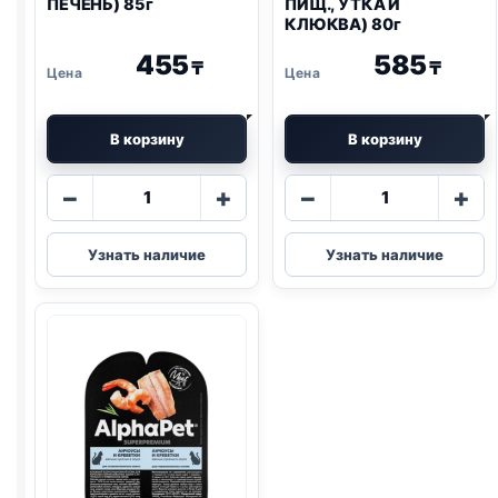
ПЕЧЕНЬ) 85г
ПИЩ., УТКА И
КЛЮКВА) 80г
455
585
₸
₸
В корзину
В корзину
Количество
Количество
−
+
−
+
товара
товара
Blitz
AlphaPet
Узнать наличие
Узнать наличие
(ИНДЕЙКА,
влаж.
ПЕЧЕНЬ)
(ЧУВСТВ
85г
ПИЩ.,
УТКА
И
КЛЮКВА)
80г