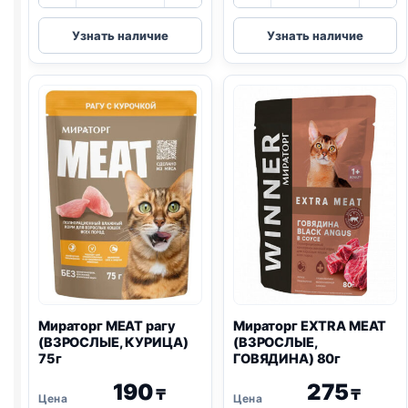
товара
товара
Мираторг
Мираторг
Узнать наличие
Узнать наличие
MEAT
EXTRA
(ВЗРОСЛЫЕ,
MEAT
КУРИЦА
(СТЕРИЛ.,
И
ГОВЯДИНА,
ГОВЯДИНА)
BLACK
паштет
ANGUS)
75г
80г
Мираторг MEAT рагу
Мираторг EXTRA MEAT
(ВЗРОСЛЫЕ, КУРИЦА)
(ВЗРОСЛЫЕ,
75г
ГОВЯДИНА) 80г
190
275
₸
₸