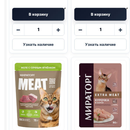
В корзину
В корзину
Количество
Количество
−
+
−
+
товара
товара
Мираторг
Мираторг
Узнать наличие
Узнать наличие
MEAT
EXTRA
рагу
MEAT
(ВЗРОСЛЫЕ,
(ВЗРОСЛЫЕ,
КУРИЦА)
ГОВЯДИНА)
75г
80г