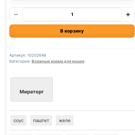
Количество
−
+
товара
Мираторг
В корзину
MIRACAT
(ВЗРОСЛЫЕ,
ГОВЯДИНА)
75г
Артикул:
10202648
Категория:
Влажные корма для кошек
Мираторг
соус
паштет
желе