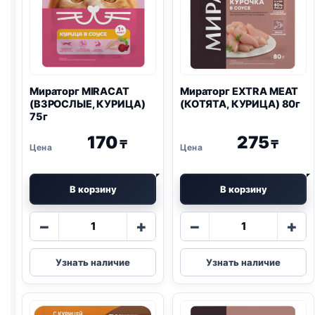
Мираторг MIRACAT
Мираторг EXTRA MEAT
(ВЗРОСЛЫЕ, КУРИЦА)
(КОТЯТА, КУРИЦА) 80г
75г
170
275
₸
₸
В корзину
В корзину
Количество
Количество
−
+
−
+
товара
товара
Мираторг
Мираторг
Узнать наличие
Узнать наличие
MIRACAT
EXTRA
(ВЗРОСЛЫЕ,
MEAT
КУРИЦА)
(КОТЯТА,