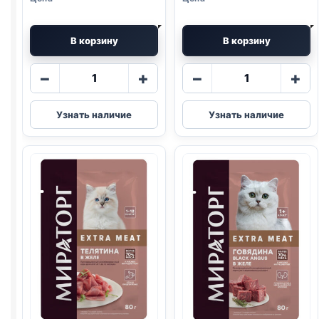
В корзину
В корзину
Количество
Количество
−
+
−
+
товара
товара
Мираторг
Мираторг
Узнать наличие
Узнать наличие
MEAT
EXTRA
(ВЗРОСЛЫЕ,
MEAT
КУРИЦА
(ВЗРОСЛЫЕ,
И
ЧУВСТВ
ЯГНЕНОК)
ПИЩ.,
паштет
ТЕЛЯТИНА)
75г
80г