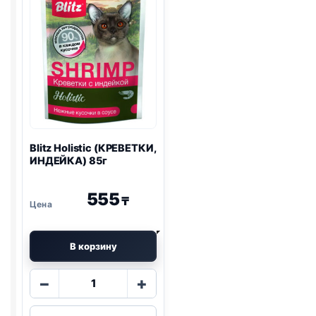
Blitz
Holistic (КРЕВЕТКИ,
ИНДЕЙКА) 85г
555
₸
В корзину
Количество
−
+
товара
Blitz