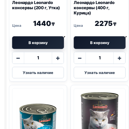
Леонардо Leonardo
Леонардо Leonardo
консервы (200 г, Утка)
консервы (400 г,
Курица)
1440
2275
₸
₸
В корзину
В корзину
Количество
Количество
−
+
−
+
товара
товара
Леонардо
Леонардо
Узнать наличие
Узнать наличие
Leonardo
Leonardo
консервы
консервы
(200
(400
г,
г,
Утка)
Курица)