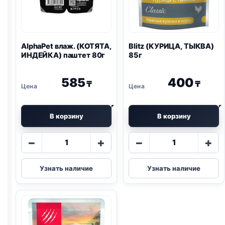
AlphaPet влаж. (КОТЯТА,
Blitz
(КУРИЦА, ТЫКВА)
ИНДЕЙКА) паштет 80г
85г
585
400
₸
₸
В корзину
В корзину
Количество
Количество
−
+
−
+
товара
товара
AlphaPet
Blitz
Узнать наличие
Узнать наличие
влаж.
(КУРИЦА,
(КОТЯТА,
ТЫКВА)
ИНДЕЙКА)
85г
паштет
80г