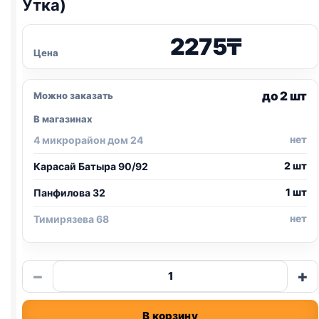
Утка)
2275
₸
Цена
до 2 шт
Можно заказать
В магазинах
нет
4 микрорайон дом 24
2 шт
Карасай Батыра 90/92
1 шт
Панфилова 32
нет
Тимирязева 68
Количество
−
+
товара
Леонардо
В корзину
Leonardo