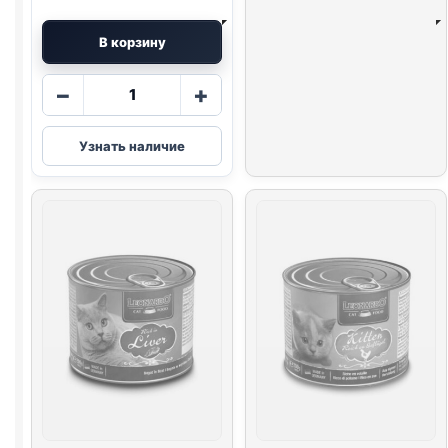
В корзину
Количество
−
+
товара
Леонардо
Узнать наличие
Leonardo
консервы
(200
г,
Кролик)