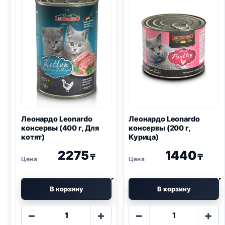
Рыба)
Кролик)
Леонардо Leonardo
Леонардо Leonardo
консервы (400 г, Для
консервы (200 г,
котят)
Курица)
2275
1440
₸
₸
В корзину
В корзину
Количество
Количество
−
+
−
+
товара
товара