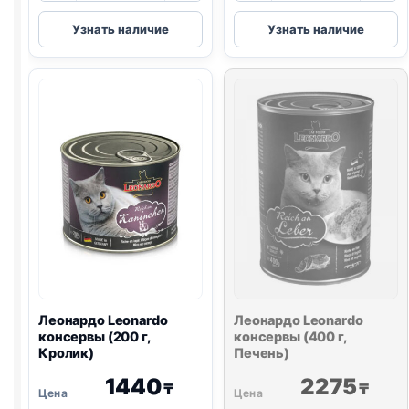
Леонардо
Леонардо
Узнать наличие
Узнать наличие
Leonardo
Leonardo
консервы
консервы
(400
(200
г,
г,
Для
Курица)
котят)
Леонардо Leonardo
Леонардо Leonardo
консервы (200 г,
консервы (400 г,
Кролик)
Печень)
1440
2275
₸
₸