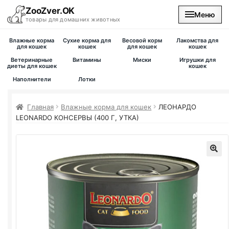
ZooZver.OK
Меню
товары для домашних животных
Влажные корма
Сухие корма для
Весовой корм
Лакомства для
На главную
для кошек
кошек
для кошек
кошек
Ветеринарные
Витамины
Миски
Игрушки для
диеты для кошек
кошек
Каталог
Наполнители
Лотки
Наши магазины
Главная
Влажные корма для кошек
ЛЕОНАРДО
LEONARDO КОНСЕРВЫ (400 Г, УТКА)
Вакансии