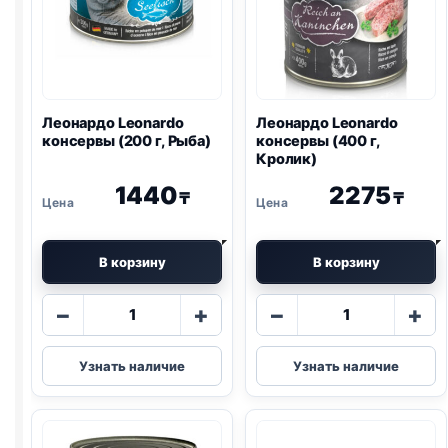
Леонардо Leonardo
Леонардо Leonardo
консервы (200 г, Рыба)
консервы (400 г,
Кролик)
1440
2275
₸
₸
В корзину
В корзину
Количество
Количество
−
+
−
+
товара
товара
Леонардо
Леонардо
Узнать наличие
Узнать наличие
Leonardo
Leonardo
консервы
консервы
(200
(400
г,
г,