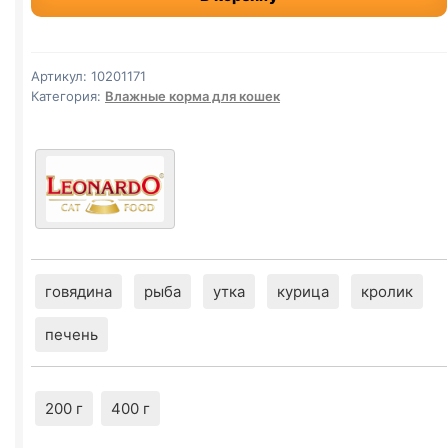
консервы
(400
г,
Артикул:
10201171
Утка)
Категория:
Влажные корма для кошек
говядина
рыба
утка
курица
кролик
печень
200 г
400 г