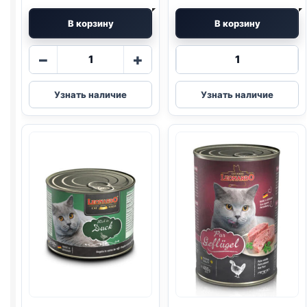
В корзину
В корзину
Количество
Количество
−
+
товара
товара
Леонардо
Леонардо
Узнать наличие
Узнать наличие
Leonardo
Leonardo
консервы
консервы
(200
(400
г,
г,
Говядина)
Рыба)