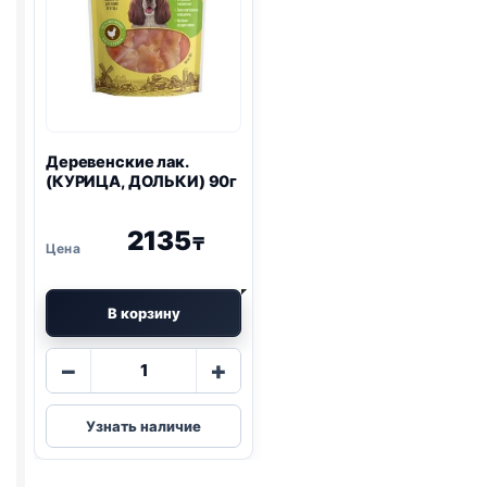
Деревенские лак.
(КУРИЦА, ДОЛЬКИ) 90г
2135
₸
В корзину
Количество
−
+
товара
Деревенские
Узнать наличие
лак.
(КУРИЦА,
ДОЛЬКИ)