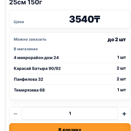
25см 150г
3540
₸
Цена
до 2 шт
Можно заказать
В магазинах
1 шт
4 микрорайон дом 24
2 шт
Карасай Батыра 90/92
2 шт
Панфилова 32
1 шт
Тимирязева 68
Количество
−
+
товара
Кость
В корзину
белая