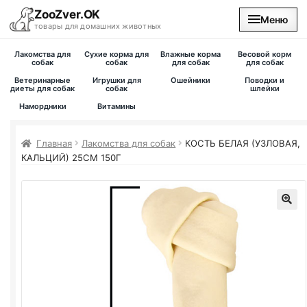
ZooZver.OK
Меню
товары для домашних животных
Лакомства для
Сухие корма для
Влажные корма
Весовой корм
На главную
собак
собак
для собак
для собак
Ветеринарные
Игрушки для
Ошейники
Поводки и
диеты для собак
собак
шлейки
Каталог
Намордники
Витамины
Наши магазины
Главная
Лакомства для собак
КОСТЬ БЕЛАЯ (УЗЛОВАЯ,
КАЛЬЦИЙ) 25СМ 150Г
Вакансии