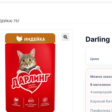
ДЕЙКА) 75Г
Darlin
Цена
Можно зака
В магазинах
4 микрорай
Карасай Ба
Панфилова 