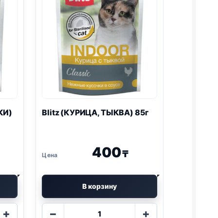
КИ)
Blitz
(КУРИЦА, ТЫКВА) 85г
400
₸
В корзину
Количество
+
−
+