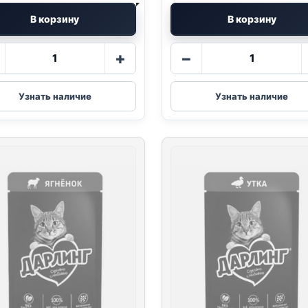
В корзину
В корзину
Количество
Количество
+
−
товара
товара
Darling
Darling
(КУРИЦА)
(ЛОСОСЬ)
Узнать наличие
Узнать наличие
75г
75г