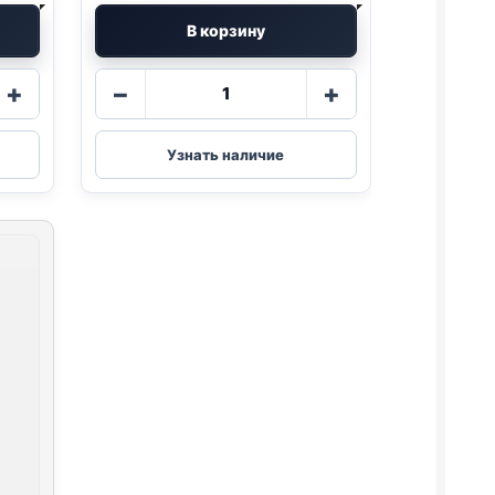
В корзину
Количество
+
−
+
товара
Darling
(ГОВЯДИНА)
Узнать наличие
75г