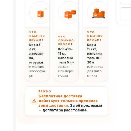
Вес до 10 кг
Вес 10–20 кг
Вес свыш
ОТ
ОТ
ОТ
10 000
20 000
30 0
10кг
20кг
30+кг
₸
₸
ЧТО
ЧТО
ОБЫЧНО
ОБЫЧНО
ЧТО
ВХОДИТ
ВХОДИТ
ОБЫЧНО
ВХОДИТ
Корм 3–
Корм
4 кг,
Корм 10–
15+ кг,
лакомст
15 кг,
наполни
ва,
наполни
тель 10–
игрушки
тель 5 л
+
20 л
и мелкие
лежак
или заказ
аксессуа
или пере
для пито
ры
носка
мника
ВАЖНО
Бесплатная доставка
действует только в пределах
зоны доставки.
За её пределами
— доплата за расстояние.