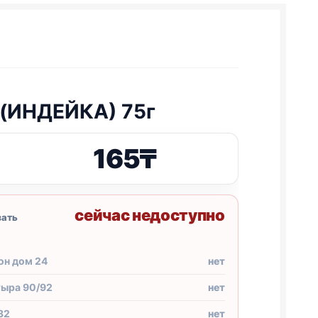
g (ИНДЕЙКА) 75г
165
₸
сейчас недоступно
зать
он дом 24
нет
тыра 90/92
нет
32
нет