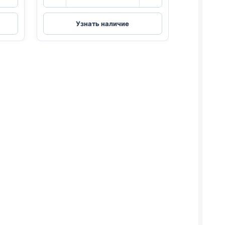
товара
Blitz
(КУРИЦА,
Узнать наличие
)
ТЫКВА)
85г