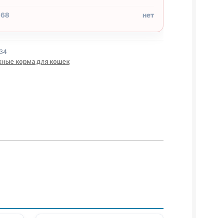
 68
нет
34
ные корма для кошек