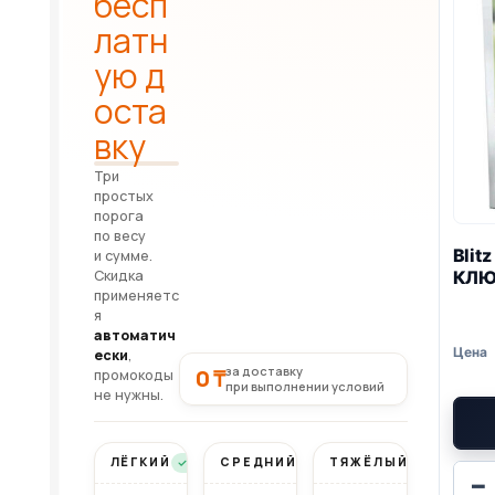
бесп
латн
ую д
оста
вку
Три
простых
порога
по весу
Blitz
и сумме.
Скидка
КЛЮ
применяетс
я
автоматич
ески
,
за доставку
0 ₸
промокоды
при выполнении условий
не нужны.
ЛЁГКИЙ
СРЕДНИЙ
ТЯЖЁЛЫЙ
Бесплатно
Бесплатно
Бесплатно
−