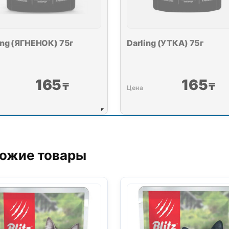
ing (ЯГНЕНОК) 75г
Darling (УТКА) 75г
165
165
₸
₸
ожие товары