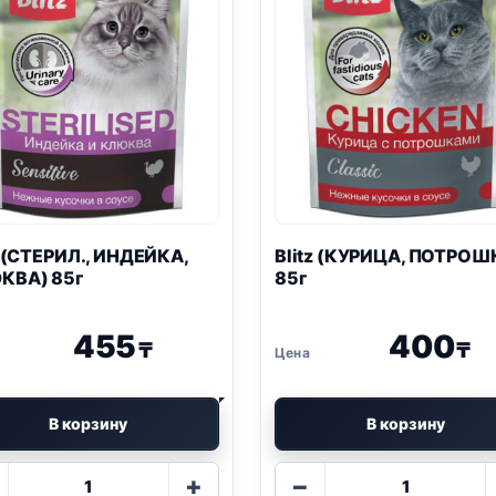
(СТЕРИЛ., ИНДЕЙКА,
Blitz
(КУРИЦА, ПОТРОШ
КВА) 85г
85г
455
400
₸
₸
В корзину
В корзину
Количество
Количество
+
−