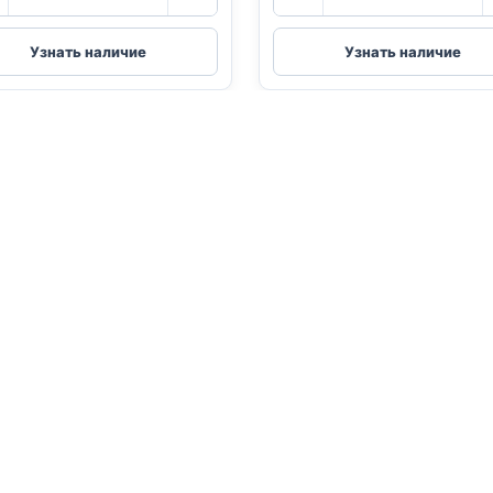
товара
товара
Blitz
Blitz
е 20 кг
(СТЕРИЛ.,
(КУРИЦА,
Узнать наличие
Узнать наличие
00
₸
ИНДЕЙКА,
ПОТРОШКИ
КЛЮКВА)
85г
85г