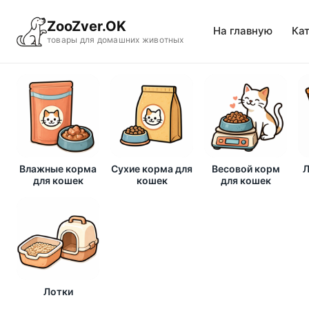
ZooZver.OK
На главную
Ка
товары для домашних животных
Влажные корма
Сухие корма для
Весовой корм
Л
для кошек
кошек
для кошек
Лотки