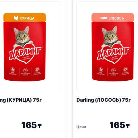
ing (КУРИЦА) 75г
Darling (ЛОСОСЬ) 75г
165
165
₸
₸