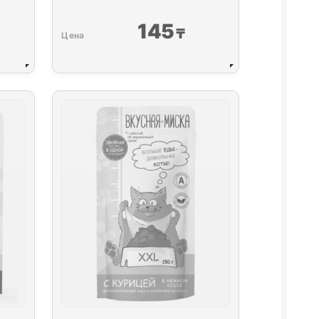
145
₸