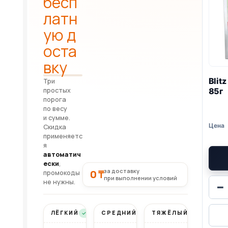
бесп
латн
ую д
оста
вку
Blitz
Три
простых
85г
порога
по весу
и сумме.
Скидка
применяетс
я
автоматич
ески
,
за доставку
0 ₸
промокоды
при выполнении условий
не нужны.
−
ЛЁГКИЙ
СРЕДНИЙ
ТЯЖЁЛЫЙ
Бесплатно
Бесплатно
Бесплатно