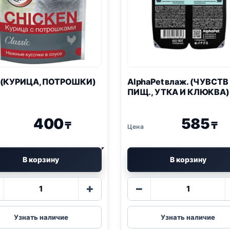
(КУРИЦА, ПОТРОШКИ)
AlphaPet влаж. (ЧУВСТВ
ПИЩ., УТКА И КЛЮКВА)
400
585
₸
₸
В корзину
В корзину
Количество
Количество
+
−
товара
товара
Blitz
AlphaPet
(КУРИЦА,
влаж.
Узнать наличие
Узнать наличие
ПОТРОШКИ)
(ЧУВСТВ