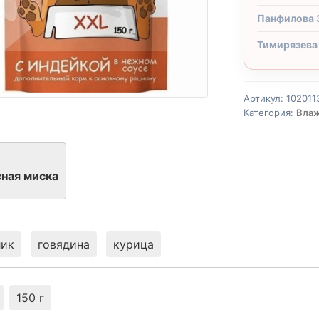
Панфилова 
Тимирязева
Артикул:
102011
Категория:
Влаж
ная миска
лик
говядина
курица
150 г