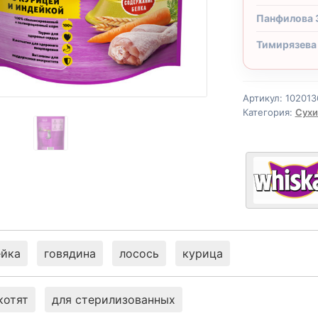
Панфилова 
Тимирязева
Артикул:
102013
Категория:
Сухи
ейка
говядина
лосось
курица
котят
для стерилизованных