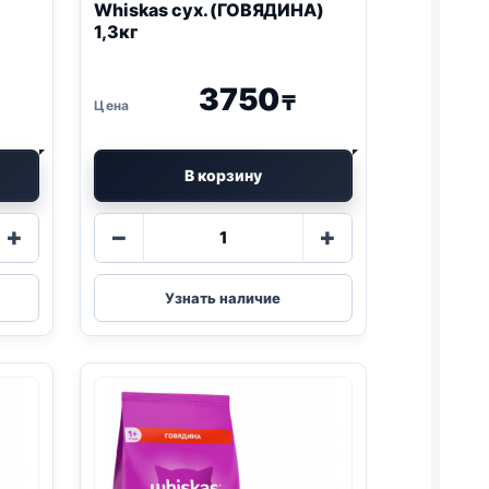
Whiskas сух. (ГОВЯДИНА)
1,3кг
3750
₸
В корзину
Количество
+
−
+
товара
Whiskas
сух.
Узнать наличие
(ГОВЯДИНА)
1,3кг