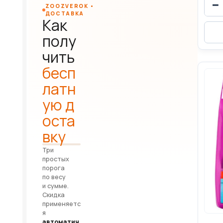
−
ZOOZVEROK •
ДОСТАВКА
Как
полу
чить
бесп
латн
ую д
оста
вку
Три
простых
порога
по весу
и сумме.
Скидка
применяетс
я
автоматич