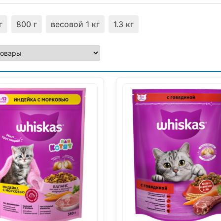
г
800 г
весовой 1 кг
1.3 кг