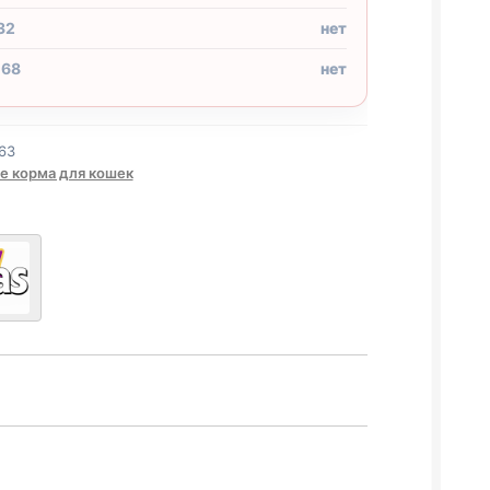
32
нет
 68
нет
63
е корма для кошек