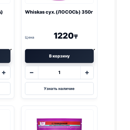
А)
Whiskas сух. (ЛОСОСЬ) 350г
1220
₸
В корзину
Количество
+
−
+
товара
Whiskas
сух.
Узнать наличие
)
(ЛОСОСЬ)
350г