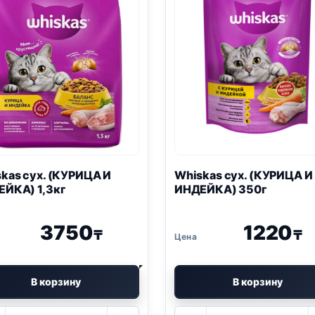
kas сух. (КУРИЦА И
Whiskas сух. (КУРИЦА И
ЙКА) 1,3кг
ИНДЕЙКА) 350г
3750
1220
₸
₸
В корзину
В корзину
Количество
Количество