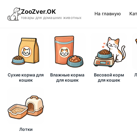
ZooZver.OK
На главную
Ка
товары для домашних животных
Сухие корма для
Влажные корма
Весовой корм
Л
кошек
для кошек
для кошек
Лотки