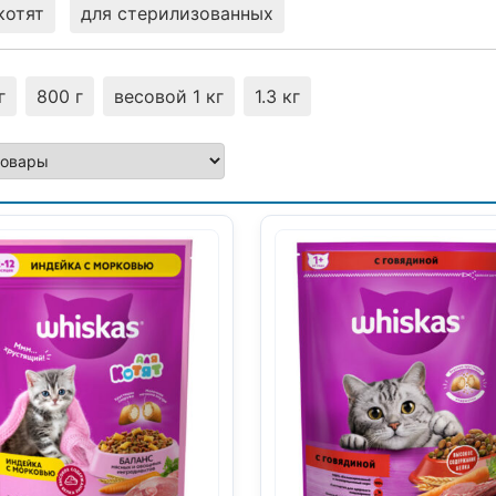
котят
для стерилизованных
г
800 г
весовой 1 кг
1.3 кг