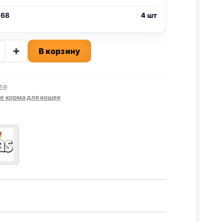
 68
4 шт
ство
+
В корзину
59
Ь)
е корма для кошек