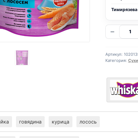
Тимирязева
Количе
−
товара
Whiskas
сух.
Артикул:
102013
(ЛОСОС
Категория:
Сухи
350г
ейка
говядина
курица
лосось