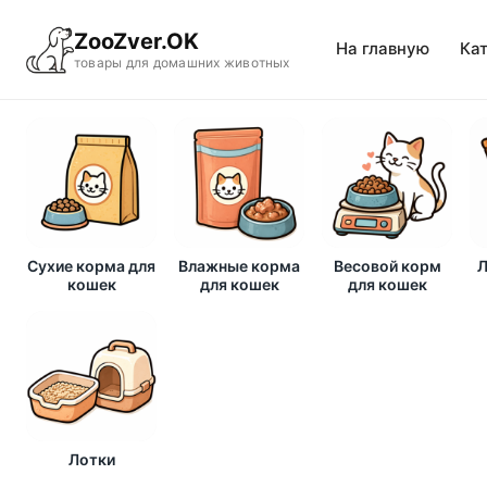
ZooZver.OK
На главную
Ка
товары для домашних животных
Сухие корма для
Влажные корма
Весовой корм
Л
кошек
для кошек
для кошек
Лотки