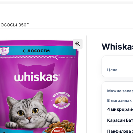
ЛОСОСЬ) 350Г
Whiska
Цена
Можно зака
В магазинах
4 микрорай
Карасай Ба
Панфилова 