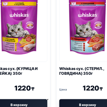
kas сух. (КУРИЦА И
Whiskas сух. (СТЕРИЛ.,
ЕЙКА) 350г
ГОВЯДИНА) 350г
1220
1220
₸
₸
В корзину
В корзину