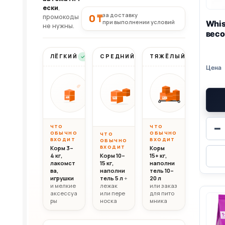
ески
,
за доставку
0 ₸
промокоды
при выполнении условий
Whis
не нужны.
весо
ЛЁГКИЙ
СРЕДНИЙ
ТЯЖЁЛЫЙ
Бесплатно
Бесплатно
Бесплатно
Вес до 10 кг
Вес 10–20 кг
Вес свыш
ОТ
ОТ
ОТ
10 000
20 000
30 0
10кг
20кг
30+кг
₸
₸
−
ЧТО
ЧТО
ОБЫЧНО
ОБЫЧНО
ЧТО
ВХОДИТ
ВХОДИТ
ОБЫЧНО
ВХОДИТ
Корм 3–
Корм
4 кг,
Корм 10–
15+ кг,
лакомст
15 кг,
наполни
ва,
наполни
тель 10–
игрушки
тель 5 л
+
20 л
и мелкие
лежак
или заказ
аксессуа
или пере
для пито
ры
носка
мника