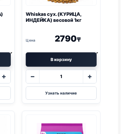
А)
Whiskas сух. (КУРИЦА,
ИНДЕЙКА) весовой 1кг
2790
₸
В корзину
Количество
+
−
+
товара
Whiskas
сух.
Узнать наличие
)
(КУРИЦА,
ИНДЕЙКА)
весовой
1кг