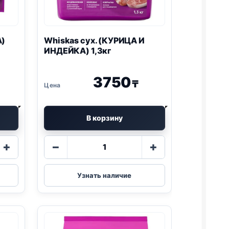
А)
Whiskas сух. (КУРИЦА И
ИНДЕЙКА) 1,3кг
3750
₸
В корзину
Количество
+
−
+
товара
Whiskas
сух.
Узнать наличие
)
(КУРИЦА
И
ИНДЕЙКА)
1,3кг