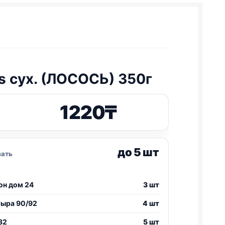
s сух. (ЛОСОСЬ) 350г
1220
₸
до 5 шт
зать
он дом 24
3 шт
тыра 90/92
4 шт
32
5 шт