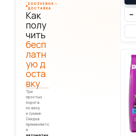
ZOOZVEROK •
ДОСТАВКА
Как
−
полу
чить
бесп
латн
ую д
оста
вку
Три
простых
порога
по весу
и сумме.
Скидка
применяетс
я
автоматич