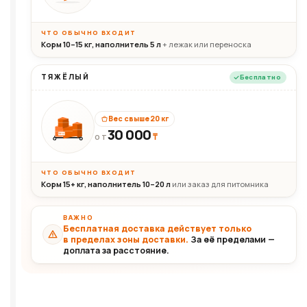
ЧТО ОБЫЧНО ВХОДИТ
Корм 10–15 кг, наполнитель 5 л
+ лежак или переноска
ТЯЖЁЛЫЙ
Бесплатно
Вес свыше 20 кг
30 000
₸
30+кг
ОТ
ЧТО ОБЫЧНО ВХОДИТ
Корм 15+ кг, наполнитель 10–20 л
или заказ для питомника
ВАЖНО
Бесплатная доставка действует только
в пределах зоны доставки.
За её пределами —
доплата за расстояние.