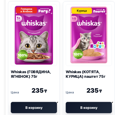
75г
Whiskas (ГОВЯДИНА,
Whiskas (КОТЯТА,
ЯГНЕНОК) 75г
КУРИЦА) паштет 75г
235
235
₸
₸
В корзину
В корзину