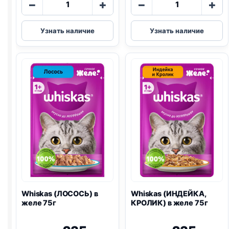
−
+
−
+
товара
товара
Whiskas
Whiskas
Узнать наличие
Узнать наличие
(ФОРЕЛЬ,
(ГОВЯДИНА,
ЛОСОСЬ)
ЯГНЕНОК)
в
в
желе
желе
75г
75г
Whiskas (ЛОСОСЬ) в
Whiskas (ИНДЕЙКА,
желе 75г
КРОЛИК) в желе 75г