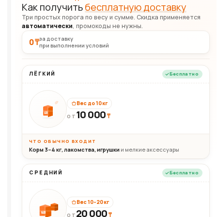
Как получить
бесплатную доставку
Три простых порога по весу и сумме. Скидка применяется
автоматически
, промокоды не нужны.
за доставку
0 ₸
при выполнении условий
ЛЁГКИЙ
Бесплатно
Вес до 10 кг
10 000
10кг
₸
ОТ
ЧТО ОБЫЧНО ВХОДИТ
Корм 3–4 кг, лакомства, игрушки
и мелкие аксессуары
СРЕДНИЙ
Бесплатно
Вес 10–20 кг
20 000
₸
20кг
ОТ