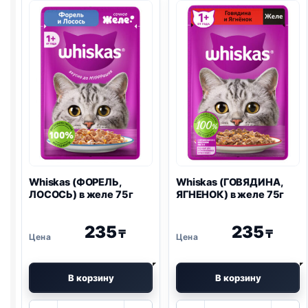
Whiskas (ФОРЕЛЬ,
Whiskas (ГОВЯДИНА,
ЛОСОСЬ) в желе 75г
ЯГНЕНОК) в желе 75г
235
235
₸
₸
В корзину
В корзину
Количество
Количество