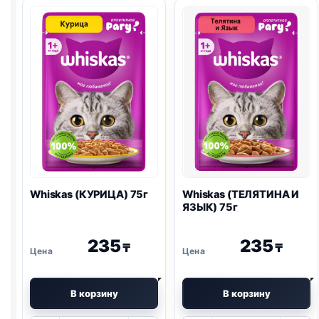
желе
75г
Whiskas (КУРИЦА) 75г
Whiskas (ТЕЛЯТИНА И
ЯЗЫК) 75г
235
235
₸
₸
В корзину
В корзину