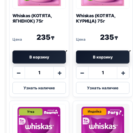
Whiskas (КОТЯТА,
Whiskas (КОТЯТА,
ЯГНЕНОК) 75г
КУРИЦА) 75г
235
235
₸
₸
В корзину
В корзину
Количество
Количество
−
+
−
+
товара
товара
Whiskas
Whiskas
Узнать наличие
Узнать наличие
(КОТЯТА,
(КОТЯТА,
ЯГНЕНОК)
КУРИЦА)
75г
75г