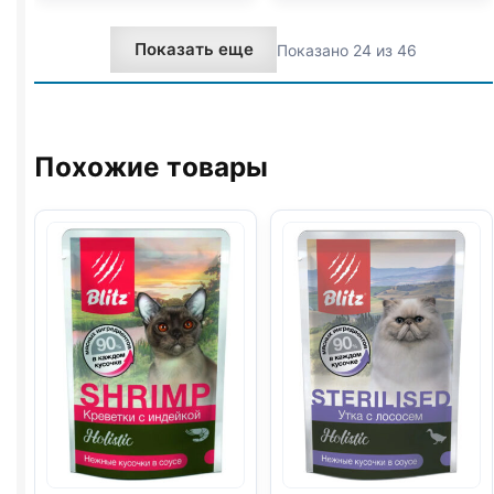
паштет
коллекция
75г
(КРОЛИК)
Показать еще
Показано 24 из 46
в
желе
75г
Похожие товары