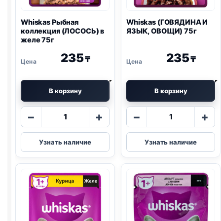
Whiskas Рыбная
Whiskas (ГОВЯДИНА И
коллекция (ЛОСОСЬ) в
ЯЗЫК, ОВОЩИ) 75г
желе 75г
235
235
₸
₸
В корзину
В корзину
Количество
Количество
−
+
−
+
товара
товара
Whiskas
Whiskas
Узнать наличие
Узнать наличие
Рыбная
(ГОВЯДИНА
коллекция
И
(ЛОСОСЬ)
ЯЗЫК,
в
ОВОЩИ)
желе
75г
75г