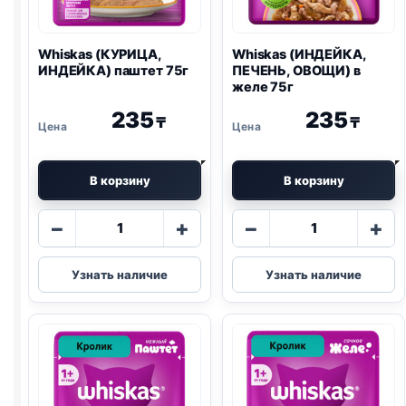
Whiskas (КУРИЦА,
Whiskas (ИНДЕЙКА,
ИНДЕЙКА) паштет 75г
ПЕЧЕНЬ, ОВОЩИ) в
желе 75г
235
235
₸
₸
В корзину
В корзину
Количество
Количество
−
+
−
+
товара
товара
Whiskas
Whiskas
Узнать наличие
Узнать наличие
(КУРИЦА,
(ИНДЕЙКА,
ИНДЕЙКА)
ПЕЧЕНЬ,
паштет
ОВОЩИ)
75г
в
желе
75г