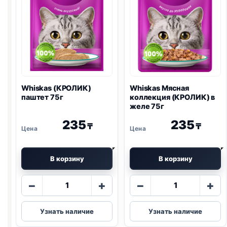
Whiskas (КРОЛИК)
Whiskas Мясная
паштет 75г
коллекция (КРОЛИК) в
желе 75г
235
235
₸
₸
В корзину
В корзину
Количество
Количество
−
+
−
+
товара
товара
Whiskas
Whiskas
Узнать наличие
Узнать наличие
(КРОЛИК)
Мясная