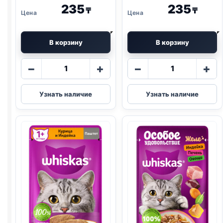
235
235
₸
₸
В корзину
В корзину
Количество
Количество
−
+
−
+
товара
товара
Whiskas
Whiskas
Узнать наличие
Узнать наличие
(ГОВЯДИНА,
(ТЕЛЯТИНА,
ПЕЧЕНЬ)
ЯГНЕНОК,
паштет
ОВОЩИ)
75г
75г