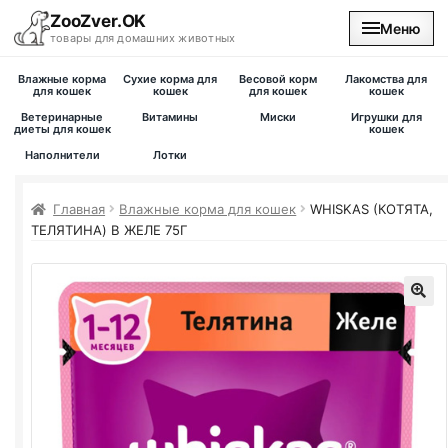
ZooZver.OK
Меню
товары для домашних животных
Влажные корма
Сухие корма для
Весовой корм
Лакомства для
На главную
для кошек
кошек
для кошек
кошек
Ветеринарные
Витамины
Миски
Игрушки для
диеты для кошек
кошек
Каталог
Наполнители
Лотки
Наши магазины
Главная
Влажные корма для кошек
WHISKAS (КОТЯТА,
ТЕЛЯТИНА) В ЖЕЛЕ 75Г
Вакансии