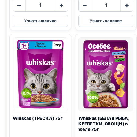
Количество
Количество
−
+
−
+
товара
товара
Whiskas
Whiskas
Узнать наличие
Узнать наличие
(КУРИЦА)
(ТЕЛЯТИНА
75г
И
ЯЗЫК)
75г
Whiskas (ТРЕСКА) 75г
Whiskas (БЕЛАЯ РЫБА,
КРЕВЕТКИ, ОВОЩИ) в
желе 75г