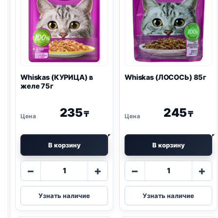
Whiskas (КУРИЦА) в
Whiskas (ЛОСОСЬ) 85г
желе 75г
235
245
₸
₸
В корзину
В корзину
Количество
Количество
−
+
−
+
товара
товара
Whiskas
Whiskas
Узнать наличие
Узнать наличие
(КУРИЦА)
(ЛОСОСЬ)
в
85г