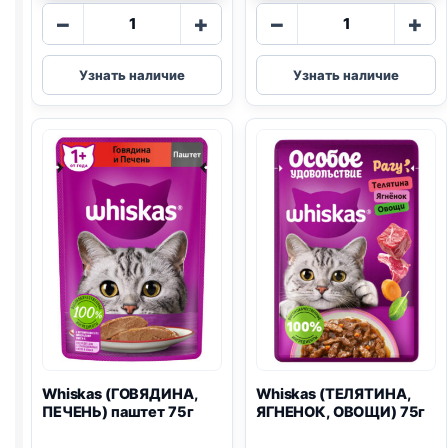
Количество
Количество
−
+
−
+
товара
товара
Whiskas
Whiskas
Узнать наличие
Узнать наличие
(ГОВЯДИНА,
(КОТЯТА,
ЯГНЕНОК)
КУРИЦА)
75г
паштет
75г
Whiskas (ГОВЯДИНА,
Whiskas (ТЕЛЯТИНА,
ПЕЧЕНЬ) паштет 75г
ЯГНЕНОК, ОВОЩИ) 75г