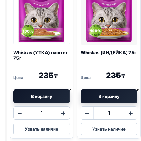
Whiskas (УТКА) паштет
Whiskas (ИНДЕЙКА) 75г
75г
235
235
₸
₸
В корзину
В корзину
Количество
Количество
−
+
−
+
товара
товара
Whiskas
Whiskas
Узнать наличие
Узнать наличие
(УТКА)
(ИНДЕЙКА)
паштет
75г