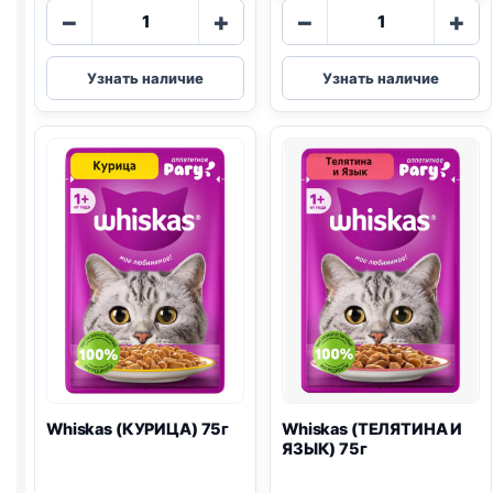
Количество
Количество
−
+
−
+
товара
товара
Whiskas
Whiskas
Узнать наличие
Узнать наличие
(КУРИЦА)
(ЛОСОСЬ)
в
85г
желе
75г
Whiskas (КУРИЦА) 75г
Whiskas (ТЕЛЯТИНА И
ЯЗЫК) 75г