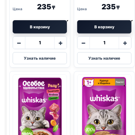
235
235
₸
₸
В корзину
В корзину
Количество
Количество
−
+
−
+
товара
товара
Whiskas
Whiskas
Узнать наличие
Узнать наличие
(КОТЯТА,
(ГОВЯДИНА,
КУРИЦА)
ПЕЧЕНЬ)
паштет
паштет
75г
75г