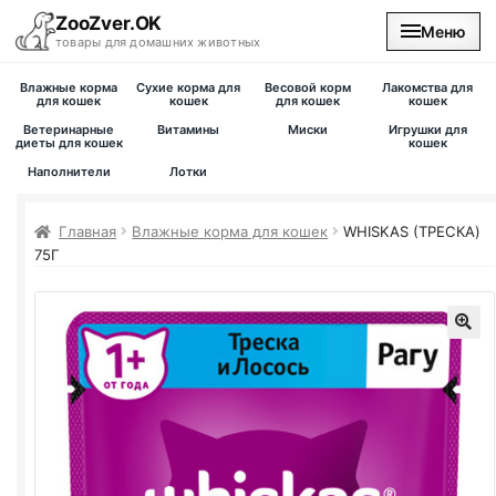
ZooZver.OK
Меню
товары для домашних животных
Влажные корма
Сухие корма для
Весовой корм
Лакомства для
На главную
для кошек
кошек
для кошек
кошек
Ветеринарные
Витамины
Миски
Игрушки для
диеты для кошек
кошек
Каталог
Наполнители
Лотки
Наши магазины
Главная
Влажные корма для кошек
WHISKAS (ТРЕСКА)
75Г
Вакансии