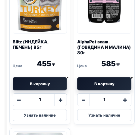
Blitz
(ИНДЕЙКА,
AlphaPet влаж.
ПЕЧЕНЬ) 85г
(ГОВЯДИНА И МАЛИНА)
80г
455
585
₸
₸
В корзину
В корзину
Количество
Количество
−
+
−
+
товара
товара
Blitz
AlphaPet
Узнать наличие
Узнать наличие
(ИНДЕЙКА,
влаж.
ПЕЧЕНЬ)
(ГОВЯДИНА
85г
И