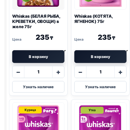
Whiskas (БЕЛАЯ РЫБА,
Whiskas (КОТЯТА,
КРЕВЕТКИ, ОВОЩИ) в
ЯГНЕНОК) 75г
желе 75г
235
235
₸
₸
В корзину
В корзину
Количество
Количество
−
+
−
+
товара
товара
Whiskas
Whiskas
Узнать наличие
Узнать наличие
(БЕЛАЯ
(КОТЯТА,
РЫБА,
ЯГНЕНОК)
КРЕВЕТКИ,
75г
ОВОЩИ)
в
желе
75г