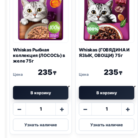
Whiskas Рыбная
Whiskas (ГОВЯДИНА И
коллекция (ЛОСОСЬ) в
ЯЗЫК, ОВОЩИ) 75г
желе 75г
235
235
₸
₸
В корзину
В корзину
Количество
Количество
−
+
−
+
товара
товара
Whiskas
Whiskas
Узнать наличие
Узнать наличие
Рыбная
(ГОВЯДИНА
коллекция
И