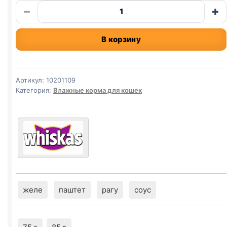
Количество
−
+
товара
Whiskas
В корзину
(ТРЕСКА)
75г
Артикул:
10201109
Категория:
Влажные корма для кошек
желе
паштет
рагу
соус