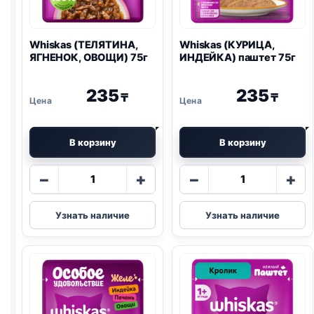
Whiskas (ТЕЛЯТИНА,
Whiskas (КУРИЦА,
ЯГНЕНОК, ОВОЩИ) 75г
ИНДЕЙКА) паштет 75г
235
235
₸
₸
В корзину
В корзину
Количество
Количество
−
+
−
+
товара
товара
Whiskas
Whiskas
Узнать наличие
Узнать наличие
(ТЕЛЯТИНА,
(КУРИЦА,
ЯГНЕНОК,
ИНДЕЙКА)
ОВОЩИ)
паштет
75г
75г