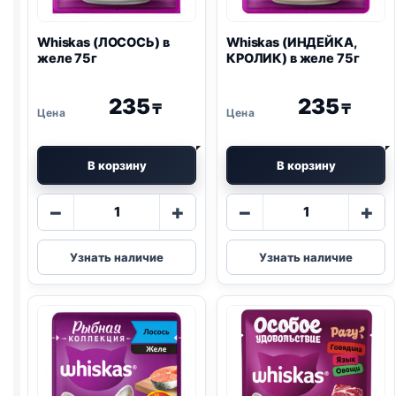
Whiskas (ЛОСОСЬ) в
Whiskas (ИНДЕЙКА,
желе 75г
КРОЛИК) в желе 75г
235
235
₸
₸
В корзину
В корзину
Количество
Количество
−
+
−
+
товара
товара
Whiskas
Whiskas
Узнать наличие
Узнать наличие
(ЛОСОСЬ)
(ИНДЕЙКА,
в
КРОЛИК)
желе
в
75г
желе
75г