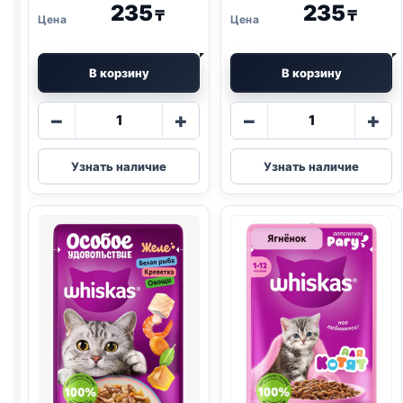
235
235
₸
₸
В корзину
В корзину
Количество
Количество
−
+
−
+
товара
товара
Whiskas
Whiskas
Узнать наличие
Узнать наличие
(КУРИЦА)
(ТЕЛЯТИНА
75г
И
ЯЗЫК)
75г