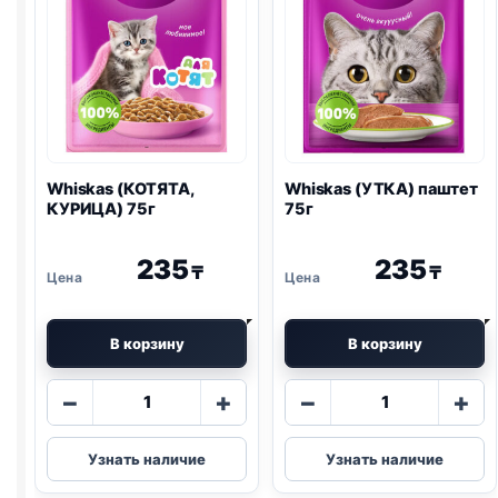
Whiskas (КОТЯТА,
Whiskas (УТКА) паштет
КУРИЦА) 75г
75г
235
235
₸
₸
В корзину
В корзину
Количество
Количество
−
+
−
+
товара
товара
Whiskas
Whiskas
Узнать наличие
Узнать наличие
(КОТЯТА,
(УТКА)
КУРИЦА)
паштет