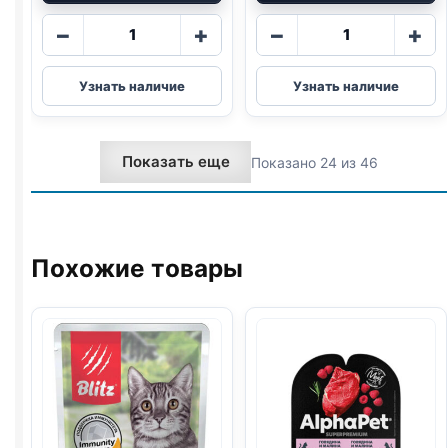
Количество
Количество
−
+
−
+
товара
товара
Whiskas
Whiskas
Узнать наличие
Узнать наличие
Мясная
(ТЕЛЯТИНА)
коллекция
в
(КРОЛИК)
желе
Показать еще
Показано 24 из 46
в
75г
желе
75г
Похожие товары