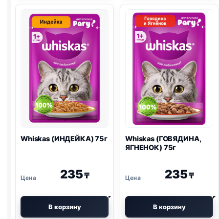
75г
75г
Whiskas (ИНДЕЙКА) 75г
Whiskas (ГОВЯДИНА,
ЯГНЕНОК) 75г
235
235
₸
₸
В корзину
В корзину