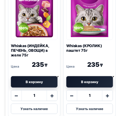
Whiskas (ИНДЕЙКА,
Whiskas (КРОЛИК)
ПЕЧЕНЬ, ОВОЩИ) в
паштет 75г
желе 75г
235
235
₸
₸
В корзину
В корзину
Количество
Количество
−
+
−
+
товара
товара
Whiskas
Whiskas
Узнать наличие
Узнать наличие
(ИНДЕЙКА,
(КРОЛИК)