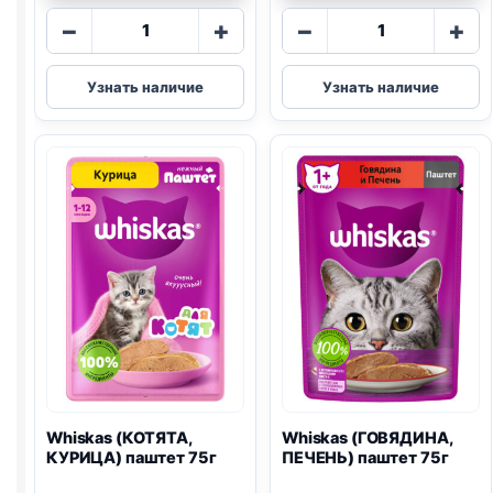
Количество
Количество
−
+
−
+
товара
товара
Whiskas
Whiskas
Узнать наличие
Узнать наличие
(ИНДЕЙКА)
(ГОВЯДИНА,
75г
ЯГНЕНОК)
75г
Whiskas (КОТЯТА,
Whiskas (ГОВЯДИНА,
КУРИЦА) паштет 75г
ПЕЧЕНЬ) паштет 75г