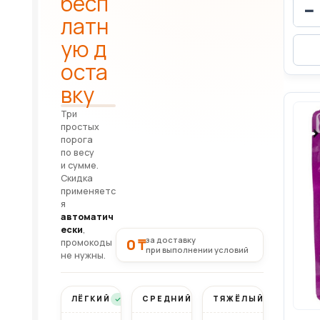
бесп
−
латн
ую д
оста
вку
Три
простых
порога
по весу
и сумме.
Скидка
применяетс
я
автоматич
ески
,
за доставку
0 ₸
промокоды
при выполнении условий
не нужны.
ЛЁГКИЙ
СРЕДНИЙ
ТЯЖЁЛЫЙ
Бесплатно
Бесплатно
Бесплатно