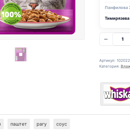
Панфилова 
Тимирязева
Количе
−
товара
Whiskas
(ТЕЛЯТ
Артикул:
10202
И
Категория:
Влаж
ЯЗЫК)
75г
е
паштет
рагу
соус