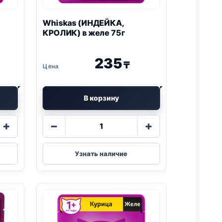
Whiskas (ИНДЕЙКА,
КРОЛИК) в желе 75г
235
₸
В корзину
Количество
+
−
+
товара
Whiskas
,
(ИНДЕЙКА,
Узнать наличие
КРОЛИК)
в
желе
75г