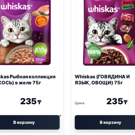
kas Рыбная коллекция
Whiskas (ГОВЯДИНА И
ОСЬ) в желе 75г
ЯЗЫК, ОВОЩИ) 75г
235
235
₸
₸
В корзину
В корзину