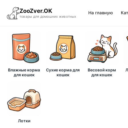
ZooZver.OK
На главную
Ка
товары для домашних животных
Влажные корма
Сухие корма для
Весовой корм
Л
для кошек
кошек
для кошек
Лотки