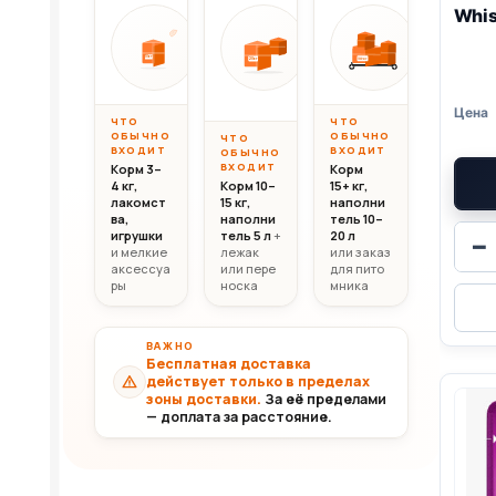
Whis
Вес до 10 кг
Вес 10–20 кг
Вес свыш
ОТ
ОТ
ОТ
10 000
20 000
30 0
10кг
20кг
30+кг
₸
₸
ЧТО
ЧТО
ОБЫЧНО
ОБЫЧНО
ЧТО
ВХОДИТ
ВХОДИТ
ОБЫЧНО
ВХОДИТ
Корм 3–
Корм
4 кг,
Корм 10–
15+ кг,
лакомст
15 кг,
наполни
ва,
наполни
тель 10–
игрушки
тель 5 л
+
20 л
−
и мелкие
лежак
или заказ
аксессуа
или пере
для пито
ры
носка
мника
ВАЖНО
Бесплатная доставка
действует только в пределах
зоны доставки.
За её пределами
— доплата за расстояние.