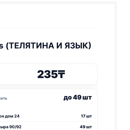
s (ТЕЛЯТИНА И ЯЗЫК)
235
₸
до 49 шт
зать
он дом 24
17 шт
тыра 90/92
49 шт