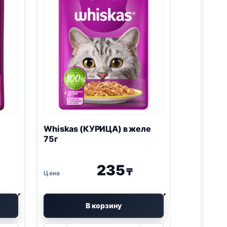
Whiskas (КУРИЦА) в желе
75г
235
₸
В корзину