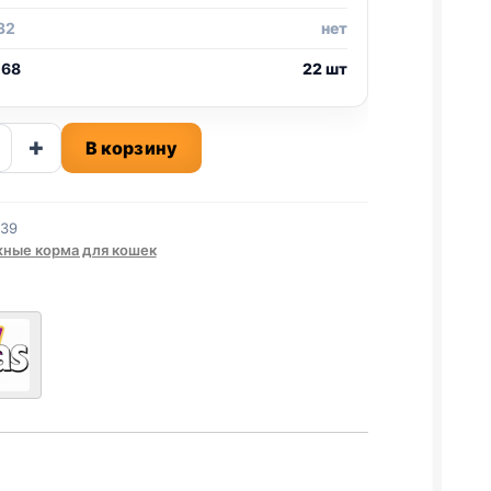
32
нет
 68
22 шт
ство
+
В корзину
ИНА
239
ные корма для кошек