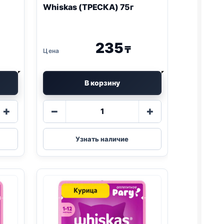
Whiskas (ТРЕСКА) 75г
235
₸
В корзину
Количество
+
−
+
товара
Whiskas
(ТРЕСКА)
Узнать наличие
75г