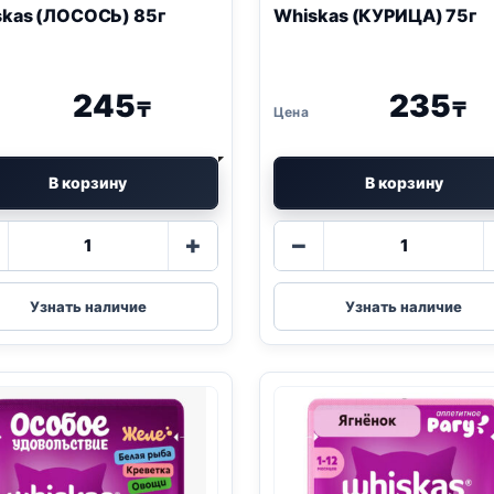
kas (ЛОСОСЬ) 85г
Whiskas (КУРИЦА) 75г
е 20 кг
00
₸
245
235
₸
₸
В корзину
В корзину
Количество
Количество
+
−
товара
товара
Whiskas
Whiskas
(ЛОСОСЬ)
(КУРИЦА)
Узнать наличие
Узнать наличие
85г
75г