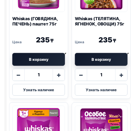
Whiskas (ГОВЯДИНА,
Whiskas (ТЕЛЯТИНА,
ПЕЧЕНЬ) паштет 75г
ЯГНЕНОК, ОВОЩИ) 75г
235
235
₸
₸
В корзину
В корзину
Количество
Количество
−
+
−
+
товара
товара
Whiskas
Whiskas
Узнать наличие
Узнать наличие
(ГОВЯДИНА,
(ТЕЛЯТИНА,
ПЕЧЕНЬ)
ЯГНЕНОК,
паштет
ОВОЩИ)
75г
75г