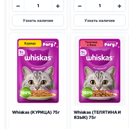
Количество
Количество
−
+
−
+
товара
товара
Whiskas
Whiskas
Узнать наличие
Узнать наличие
(КУРИЦА)
(ЛОСОСЬ)
в
85г
желе
75г
Whiskas (КУРИЦА) 75г
Whiskas (ТЕЛЯТИНА И
ЯЗЫК) 75г