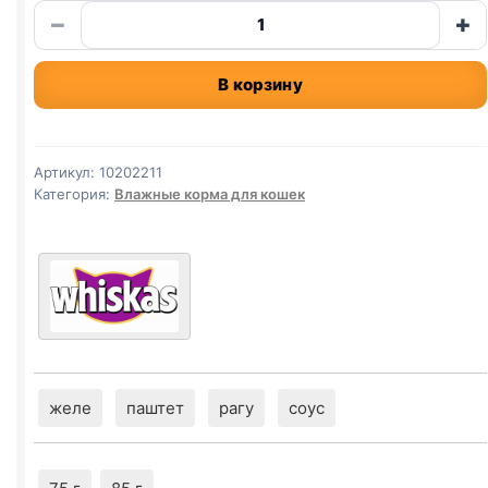
Количество
−
+
товара
Whiskas
В корзину
(ТЕЛЯТИНА)
в
желе
75г
Артикул:
10202211
Категория:
Влажные корма для кошек
желе
паштет
рагу
соус