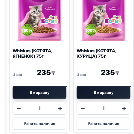
Whiskas (КОТЯТА,
Whiskas (КОТЯТА,
ЯГНЕНОК) 75г
КУРИЦА) 75г
235
235
₸
₸
В корзину
В корзину
Количество
Количество
−
+
−
+
товара
товара
Whiskas
Whiskas
Узнать наличие
Узнать наличие
(КОТЯТА,
(КОТЯТА,
ЯГНЕНОК)
КУРИЦА)