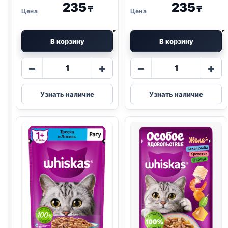
235
235
₸
₸
В корзину
В корзину
Количество
Количество
−
+
−
+
товара
товара
Whiskas
Whiskas
Узнать наличие
Узнать наличие
(КУРИЦА)
(ТЕЛЯТИНА
75г
И
ЯЗЫК)
75г