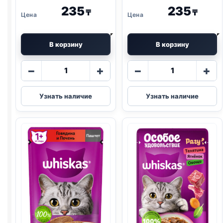
235
235
₸
₸
В корзину
В корзину
Количество
Количество
−
+
−
+
товара
товара
Whiskas
Whiskas
Узнать наличие
Узнать наличие
(ГОВЯДИНА,
(КОТЯТА,
ЯГНЕНОК)
КУРИЦА)
75г
паштет
75г