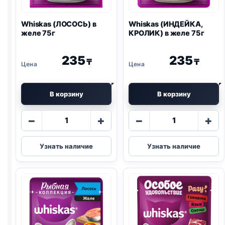
Whiskas (ЛОСОСЬ) в
Whiskas (ИНДЕЙКА,
желе 75г
КРОЛИК) в желе 75г
235
235
₸
₸
В корзину
В корзину
Количество
Количество
−
+
−
+
товара
товара
Whiskas
Whiskas
Узнать наличие
Узнать наличие
(ЛОСОСЬ)
(ИНДЕЙКА,
в
КРОЛИК)
желе
в
75г
желе
75г