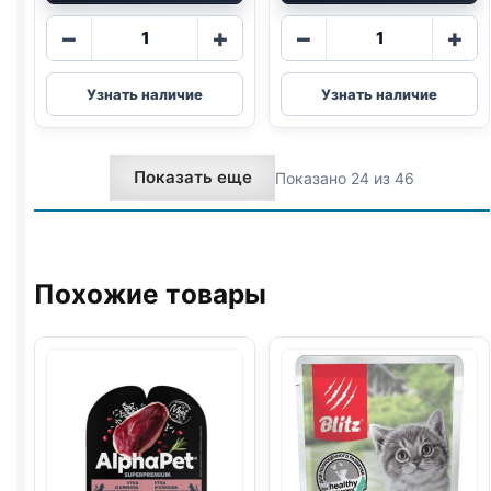
Количество
Количество
−
+
−
+
товара
товара
Whiskas
Whiskas
Узнать наличие
Узнать наличие
(КРОЛИК)
Мясная
паштет
коллекция
75г
(КРОЛИК)
Показать еще
Показано 24 из 46
в
желе
75г
Похожие товары