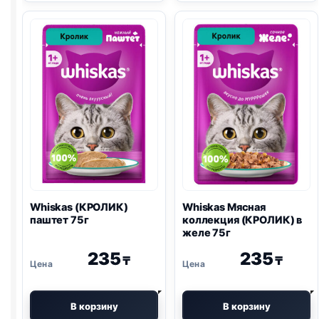
ИНДЕЙКА)
ПЕЧЕНЬ,
паштет
ОВОЩИ)
75г
в
желе
75г
Whiskas (КРОЛИК)
Whiskas Мясная
паштет 75г
коллекция (КРОЛИК) в
желе 75г
235
235
₸
₸
В корзину
В корзину