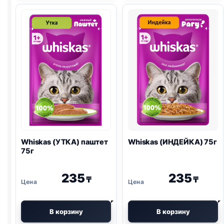
75г
75г
Whiskas (УТКА) паштет
Whiskas (ИНДЕЙКА) 75г
75г
235
235
₸
₸
В корзину
В корзину