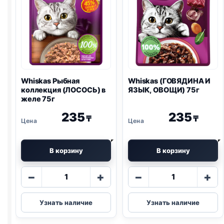
Whiskas Рыбная
Whiskas (ГОВЯДИНА И
коллекция (ЛОСОСЬ) в
ЯЗЫК, ОВОЩИ) 75г
желе 75г
235
235
₸
₸
В корзину
В корзину
Количество
Количество
−
+
−
+
товара
товара
Whiskas
Whiskas
Узнать наличие
Узнать наличие
Рыбная
(ГОВЯДИНА
коллекция
И