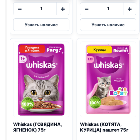
Количество
Количество
−
+
−
+
товара
товара
Whiskas
Whiskas
Узнать наличие
Узнать наличие
(УТКА)
(ИНДЕЙКА)
паштет
75г
75г
Whiskas (ГОВЯДИНА,
Whiskas (КОТЯТА,
ЯГНЕНОК) 75г
КУРИЦА) паштет 75г