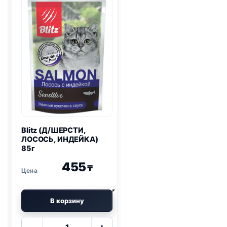
УТКА
85г
И
КЛЮКВА)
80г
Blitz
(Д/ШЕРСТИ,
ЛОСОСЬ, ИНДЕЙКА)
85г
455
₸
В корзину
Количество