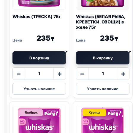
Whiskas (ТРЕСКА) 75г
Whiskas (БЕЛАЯ РЫБА,
КРЕВЕТКИ, ОВОЩИ) в
желе 75г
235
235
₸
₸
В корзину
В корзину
Количество
Количество
−
+
−
+
товара
товара
Whiskas
Whiskas
Узнать наличие
Узнать наличие
(ТРЕСКА)
(БЕЛАЯ
75г
РЫБА,
КРЕВЕТКИ,
ОВОЩИ)
в
желе
75г