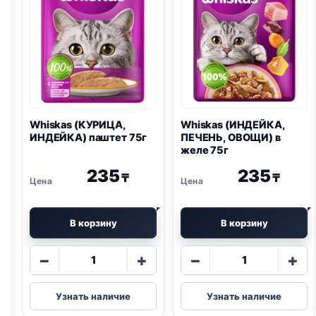
Whiskas (КУРИЦА,
Whiskas (ИНДЕЙКА,
ИНДЕЙКА) паштет 75г
ПЕЧЕНЬ, ОВОЩИ) в
желе 75г
235
235
₸
₸
В корзину
В корзину
Количество
Количество
−
+
−
+
товара
товара
Whiskas
Whiskas
Узнать наличие
Узнать наличие
(КУРИЦА,
(ИНДЕЙКА,