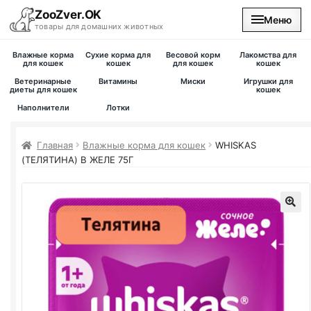
ZooZver.OK
Меню
товары для домашних животных
Влажные корма
Сухие корма для
Весовой корм
Лакомства для
На главную
для кошек
кошек
для кошек
кошек
Ветеринарные
Витамины
Миски
Игрушки для
диеты для кошек
кошек
Каталог
Наполнители
Лотки
Наши магазины
Главная
Влажные корма для кошек
WHISKAS
(ТЕЛЯТИНА) В ЖЕЛЕ 75Г
Вакансии