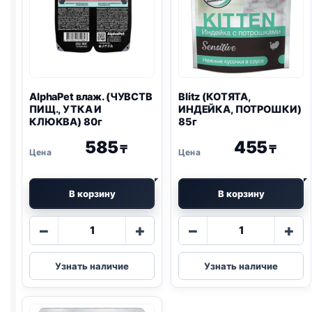
AlphaPet влаж. (ЧУВСТВ
Blitz
(КОТЯТА,
ПИЩ., УТКА И
ИНДЕЙКА, ПОТРОШКИ)
КЛЮКВА) 80г
85г
585
455
₸
₸
В корзину
В корзину
Количество
Количество
−
+
−
+
товара
товара
AlphaPet
Blitz
Узнать наличие
Узнать наличие
влаж.
(КОТЯТА,
(ЧУВСТВ
ИНДЕЙКА,
ПИЩ.,
ПОТРОШКИ)