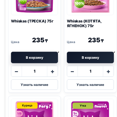
Whiskas (ТРЕСКА) 75г
Whiskas (КОТЯТА,
ЯГНЕНОК) 75г
235
235
₸
₸
В корзину
В корзину
Количество
Количество
−
+
−
+
товара
товара
Whiskas
Whiskas
Узнать наличие
Узнать наличие
(ТРЕСКА)
(КОТЯТА,
75г
ЯГНЕНОК)
75г