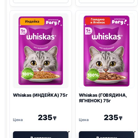
КУРИЦА)
паштет
75г
75г
Whiskas (ИНДЕЙКА) 75г
Whiskas (ГОВЯДИНА,
ЯГНЕНОК) 75г
235
235
₸
₸
В корзину
В корзину