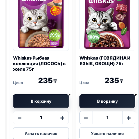
Whiskas Рыбная
Whiskas (ГОВЯДИНА И
коллекция (ЛОСОСЬ) в
ЯЗЫК, ОВОЩИ) 75г
желе 75г
235
235
₸
₸
В корзину
В корзину
Количество
Количество
−
+
−
+
товара
товара
Whiskas
Whiskas
Узнать наличие
Узнать наличие
Рыбная
(ГОВЯДИНА