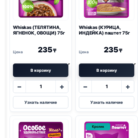
Whiskas (ТЕЛЯТИНА,
Whiskas (КУРИЦА,
ЯГНЕНОК, ОВОЩИ) 75г
ИНДЕЙКА) паштет 75г
235
235
₸
₸
В корзину
В корзину
Количество
Количество
−
+
−
+
товара
товара
Whiskas
Whiskas
Узнать наличие
Узнать наличие
(ТЕЛЯТИНА,
(КУРИЦА,
ЯГНЕНОК,
ИНДЕЙКА)
ОВОЩИ)
паштет
75г
75г