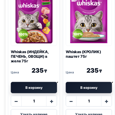
Whiskas (ИНДЕЙКА,
Whiskas (КРОЛИК)
ПЕЧЕНЬ, ОВОЩИ) в
паштет 75г
желе 75г
235
235
₸
₸
В корзину
В корзину
Количество
Количество
−
+
−
+
товара
товара
Whiskas
Whiskas
Узнать наличие
Узнать наличие