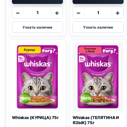
Количество
Количество
−
+
−
+
товара
товара
Whiskas
Whiskas
Узнать наличие
Узнать наличие
(КУРИЦА)
(ЛОСОСЬ)
в
85г
желе
75г
Whiskas (КУРИЦА) 75г
Whiskas (ТЕЛЯТИНА И
ЯЗЫК) 75г