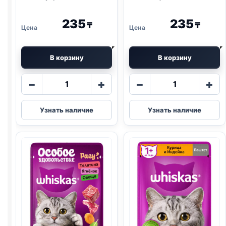
235
235
₸
₸
В корзину
В корзину
Количество
Количество
−
+
−
+
товара
товара
Whiskas
Whiskas
Узнать наличие
Узнать наличие
(КОТЯТА,
(ГОВЯДИНА,
КУРИЦА)
ПЕЧЕНЬ)
паштет
паштет
75г
75г