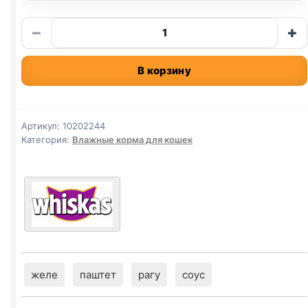
Количество
−
+
товара
Whiskas
В корзину
(БЕЛАЯ
РЫБА,
КРЕВЕТКИ,
ОВОЩИ)
Артикул:
10202244
в
Категория:
Влажные корма для кошек
желе
75г
желе
паштет
рагу
соус