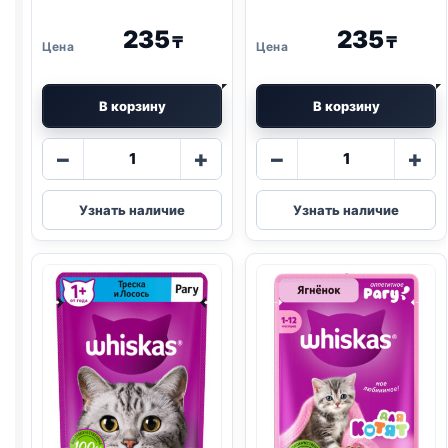
235
235
₸
₸
В корзину
В корзину
Количество
Количество
−
+
−
+
товара
товара
Whiskas
Whiskas
Узнать наличие
Узнать наличие
(КУРИЦА)
(ТЕЛЯТИНА
75г
И
ЯЗЫК)
75г