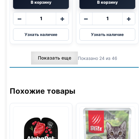
В корзину
В корзину
Количество
Количество
−
+
−
+
товара
товара
Whiskas
Whiskas
Узнать наличие
Узнать наличие
Мясная
(ТЕЛЯТИНА)
коллекция
в
(КРОЛИК)
желе
Показать еще
Показано 24 из 46
в
75г
желе
75г
Похожие товары