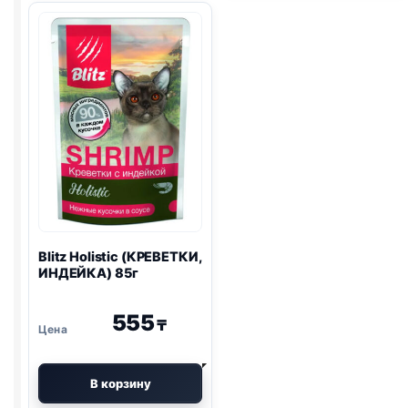
И
85г
МАЛИНА)
80г
Blitz
Holistic (КРЕВЕТКИ,
ИНДЕЙКА) 85г
555
₸
В корзину