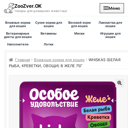
ZooZver.OK
Меню
товары для домашних животных
Влажные корма
Сухие корма для
Весовой корм
Лакомства для
На главную
для кошек
кошек
для кошек
кошек
Ветеринарные
Витамины
Миски
Игрушки для
диеты для кошек
кошек
Каталог
Наполнители
Лотки
Наши магазины
Главная
Влажные корма для кошек
WHISKAS (БЕЛАЯ
РЫБА, КРЕВЕТКИ, ОВОЩИ) В ЖЕЛЕ 75Г
Вакансии