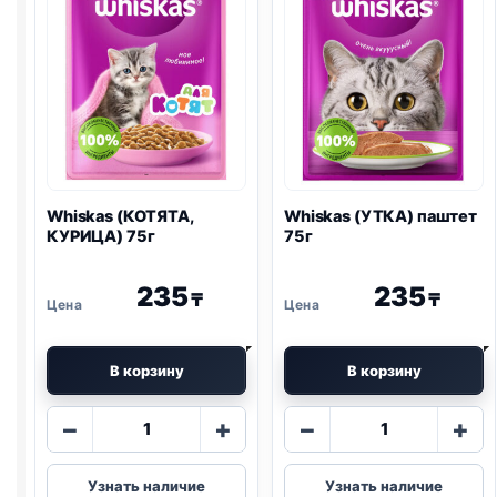
Whiskas (КОТЯТА,
Whiskas (УТКА) паштет
КУРИЦА) 75г
75г
235
235
₸
₸
В корзину
В корзину
Количество
Количество
−
+
−
+
товара
товара
Whiskas
Whiskas
Узнать наличие
Узнать наличие
(КОТЯТА,
(УТКА)