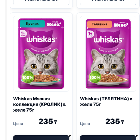
(ИНДЕЙКА,
(КРОЛИК)
ПЕЧЕНЬ,
паштет
ОВОЩИ)
75г
в
желе
75г
Whiskas Мясная
Whiskas (ТЕЛЯТИНА) в
коллекция (КРОЛИК) в
желе 75г
желе 75г
235
235
₸
₸