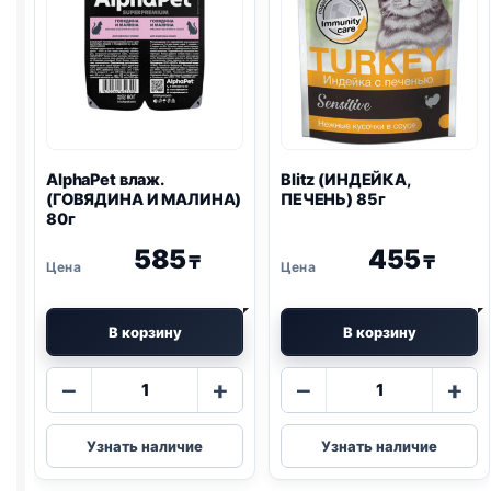
AlphaPet влаж.
Blitz
(ИНДЕЙКА,
(ГОВЯДИНА И МАЛИНА)
ПЕЧЕНЬ) 85г
80г
585
455
₸
₸
В корзину
В корзину
Количество
Количество
−
+
−
+
товара
товара
AlphaPet
Blitz
Узнать наличие
Узнать наличие
влаж.
(ИНДЕЙКА,
(ГОВЯДИНА
ПЕЧЕНЬ)