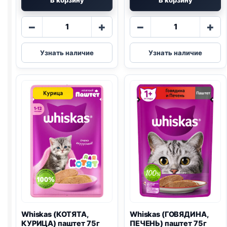
Количество
Количество
−
+
−
+
товара
товара
Whiskas
Whiskas
Узнать наличие
Узнать наличие
(ИНДЕЙКА)
(ГОВЯДИНА,
75г
ЯГНЕНОК)
75г
Whiskas (КОТЯТА,
Whiskas (ГОВЯДИНА,
КУРИЦА) паштет 75г
ПЕЧЕНЬ) паштет 75г