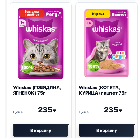
75г
Whiskas (ГОВЯДИНА,
Whiskas (КОТЯТА,
ЯГНЕНОК) 75г
КУРИЦА) паштет 75г
235
235
₸
₸
В корзину
В корзину