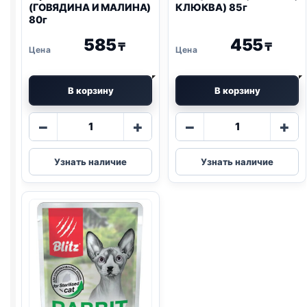
(ГОВЯДИНА И МАЛИНА)
КЛЮКВА) 85г
80г
585
455
₸
₸
В корзину
В корзину
Количество
Количество
−
+
−
+
товара
товара
AlphaPet
Blitz
Узнать наличие
Узнать наличие
влаж.
(СТЕРИЛ.,
(ГОВЯДИНА
КРОЛИК,
И
КЛЮКВА)
МАЛИНА)
85г
80г