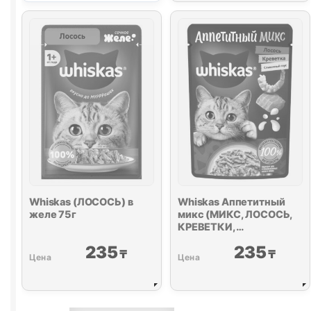
паштет
75г
Whiskas (ЛОСОСЬ) в
Whiskas Аппетитный
желе 75г
микс (МИКС, ЛОСОСЬ,
КРЕВЕТКИ,
СЛИВОЧНЫЕ) 75г
235
235
₸
₸