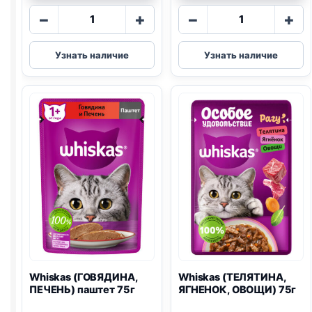
Количество
Количество
−
+
−
+
товара
товара
Whiskas
Whiskas
Узнать наличие
Узнать наличие
(ГОВЯДИНА,
(КОТЯТА,
ЯГНЕНОК)
КУРИЦА)
75г
паштет
75г
Whiskas (ГОВЯДИНА,
Whiskas (ТЕЛЯТИНА,
ПЕЧЕНЬ) паштет 75г
ЯГНЕНОК, ОВОЩИ) 75г