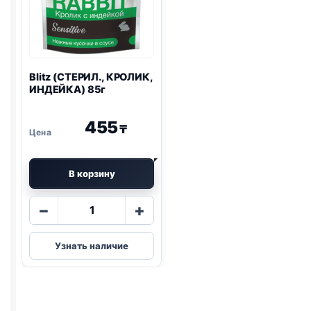
Blitz
(СТЕРИЛ., КРОЛИК,
ИНДЕЙКА) 85г
455
₸
В корзину
Количество
−
+
товара
Blitz
Узнать наличие
(СТЕРИЛ.,
КРОЛИК,
ИНДЕЙКА)
85г