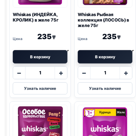
Whiskas (ИНДЕЙКА,
Whiskas Рыбная
КРОЛИК) в желе 75г
коллекция (ЛОСОСЬ) в
желе 75г
235
235
₸
₸
В корзину
В корзину
Количество
Количество
−
+
−
+
товара
товара
Whiskas
Whiskas
Узнать наличие
Узнать наличие
(ИНДЕЙКА,
Рыбная
КРОЛИК)
коллекция
в
(ЛОСОСЬ)
желе
в
75г
желе
75г