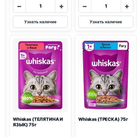
Количество
Количество
−
+
−
+
товара
товара
Whiskas
Whiskas
Узнать наличие
Узнать наличие
(ЛОСОСЬ)
(КУРИЦА)
85г
75г
Whiskas (ТЕЛЯТИНА И
Whiskas (ТРЕСКА) 75г
ЯЗЫК) 75г