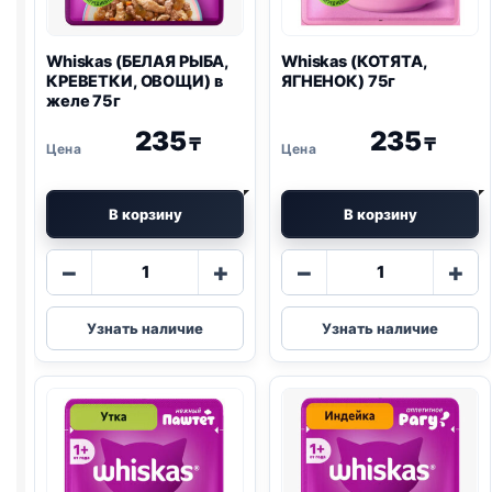
Whiskas (БЕЛАЯ РЫБА,
Whiskas (КОТЯТА,
КРЕВЕТКИ, ОВОЩИ) в
ЯГНЕНОК) 75г
желе 75г
235
235
₸
₸
В корзину
В корзину
Количество
Количество
−
+
−
+
товара
товара
Whiskas
Whiskas
Узнать наличие
Узнать наличие
(БЕЛАЯ
(КОТЯТА,
РЫБА,
ЯГНЕНОК)
КРЕВЕТКИ,
75г
ОВОЩИ)
в
желе
75г