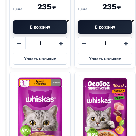
235
235
₸
₸
В корзину
В корзину
Количество
Количество
−
+
−
+
товара
товара
Whiskas
Whiskas
Узнать наличие
Узнать наличие
(ГОВЯДИНА,
(ТЕЛЯТИНА,
ПЕЧЕНЬ)
ЯГНЕНОК,
паштет
ОВОЩИ)
75г
75г