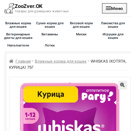
ZooZver.OK
Меню
товары для домашних животных
Влажные корма
Сухие корма для
Весовой корм
Лакомства для
На главную
для кошек
кошек
для кошек
кошек
Ветеринарные
Витамины
Миски
Игрушки для
диеты для кошек
кошек
Каталог
Наполнители
Лотки
Наши магазины
Главная
Влажные корма для кошек
WHISKAS (КОТЯТА,
КУРИЦА) 75Г
Вакансии