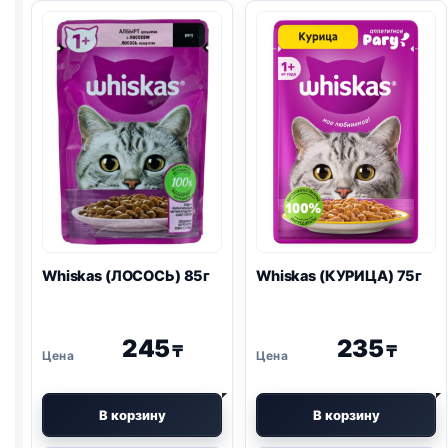
ЯЗЫК,
желе
ОВОЩИ)
75г
75г
Whiskas (ЛОСОСЬ) 85г
Whiskas (КУРИЦА) 75г
245
235
₸
₸
В корзину
В корзину