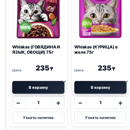
Whiskas (ГОВЯДИНА И
Whiskas (КУРИЦА) в
ЯЗЫК, ОВОЩИ) 75г
желе 75г
235
235
₸
₸
В корзину
В корзину
Количество
Количество
−
+
−
+
товара
товара
Whiskas
Whiskas
Узнать наличие
Узнать наличие
(ГОВЯДИНА
(КУРИЦА)
И
в