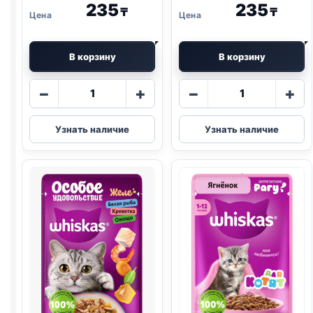
235
235
₸
₸
В корзину
В корзину
Количество
Количество
−
+
−
+
товара
товара
Whiskas
Whiskas
Узнать наличие
Узнать наличие
(ТЕЛЯТИНА
(ТРЕСКА)
И
75г
ЯЗЫК)
75г