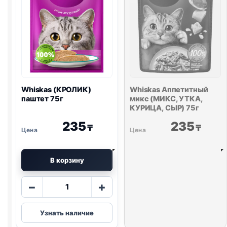
Whiskas (КРОЛИК)
Whiskas Аппетитный
паштет 75г
микс (МИКС, УТКА,
КУРИЦА, СЫР) 75г
235
235
₸
₸
В корзину
Количество
−
+
товара
Whiskas
Узнать наличие
(КРОЛИК)