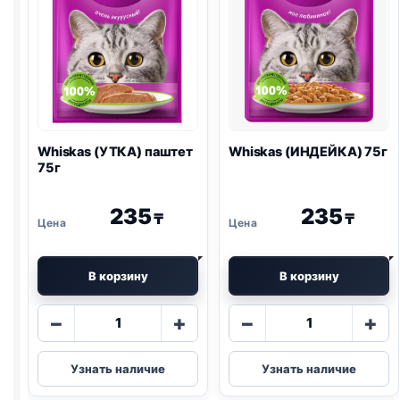
Whiskas (УТКА) паштет
Whiskas (ИНДЕЙКА) 75г
75г
235
235
₸
₸
В корзину
В корзину
Количество
Количество
−
+
−
+
товара
товара
Whiskas
Whiskas
Узнать наличие
Узнать наличие
(УТКА)
(ИНДЕЙКА)
паштет
75г