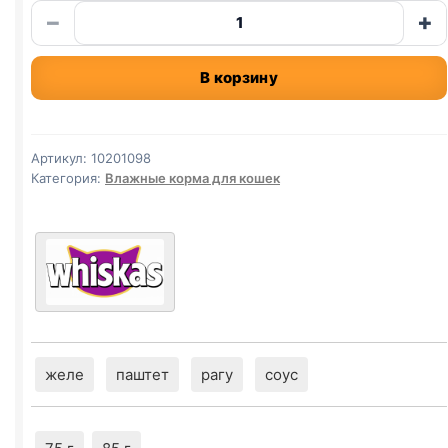
Количество
−
+
товара
Whiskas
В корзину
(КОТЯТА,
КУРИЦА)
75г
Артикул:
10201098
Категория:
Влажные корма для кошек
желе
паштет
рагу
соус