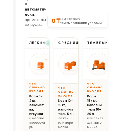
я
автоматич
ески
,
за доставку
0 ₸
промокоды
при выполнении условий
не нужны.
ЛЁГКИЙ
СРЕДНИЙ
ТЯЖЁЛЫЙ
Бесплатно
Бесплатно
Бесплатно
Вес до 10 кг
Вес 10–20 кг
Вес свыш
ОТ
ОТ
ОТ
10 000
20 000
30 0
10кг
20кг
30+кг
₸
₸
ЧТО
ЧТО
ОБЫЧНО
ОБЫЧНО
ЧТО
ВХОДИТ
ВХОДИТ
ОБЫЧНО
ВХОДИТ
Корм 3–
Корм
4 кг,
Корм 10–
15+ кг,
лакомст
15 кг,
наполни
ва,
наполни
тель 10–
игрушки
тель 5 л
+
20 л
и мелкие
лежак
или заказ
аксессуа
или пере
для пито
ры
носка
мника