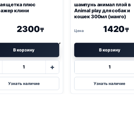
ая щетка плюс
шампунь анимал плэй в
сажер клини
Animal play для собак и
кошек 300мл (манго)
2300
1420
₸
₸
В корзину
В корзину
Количество
Количество
+
товара
товара
зубная
шампунь
щетка
анимал
Узнать наличие
Узнать наличие
плюс
плэй
массажер
в
клини
Animal
play
для
собак
и
кошек