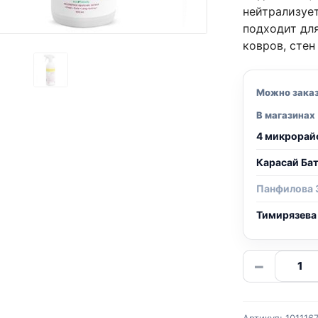
нейтрализует
подходит для
ковров, стен
Можно зака
В магазинах
4 микрорай
Карасай Ба
Панфилова 
Тимирязева
Количе
−
товара
Well
room