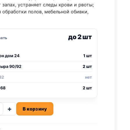
 запах, устраняет следы крови и рвоты;
 обработки полов, мебельной обивки,
до 2 шт
зать
он дом 24
1 шт
тыра 90/92
2 шт
32
нет
 68
2 шт
ство
+
В корзину