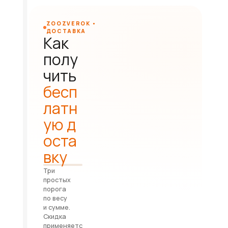
ZOOZVEROK •
ДОСТАВКА
Как
полу
чить
бесп
латн
ую д
оста
вку
Три
простых
порога
по весу
и сумме.
Скидка
применяетс