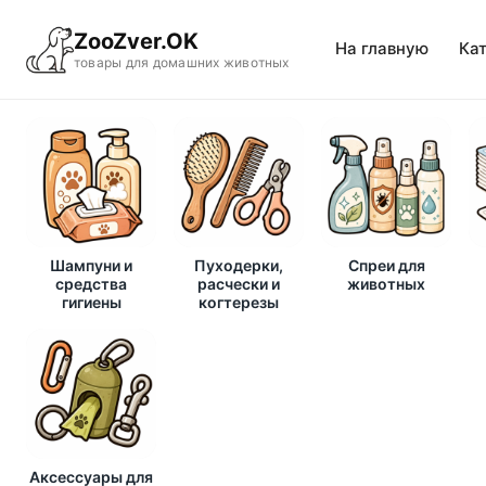
ZooZver.OK
На главную
Ка
товары для домашних животных
Шампуни и
Пуходерки,
Спреи для
средства
расчески и
животных
гигиены
когтерезы
Аксессуары для