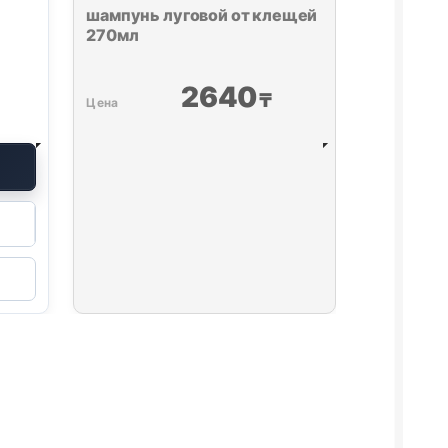
шампунь луговой от клещей
270мл
2640
₸