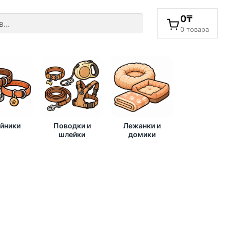
0
₸
0 товара
йники
Поводки и
Лежанки и
шлейки
домики