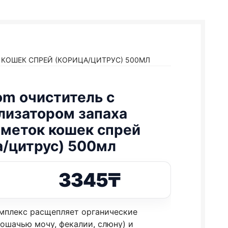
 КОШЕК СПРЕЙ (КОРИЦА/ЦИТРУС) 500МЛ
om очиститель с
лизатором запаха
 меток кошек спрей
а/цитрус) 500мл
3345
₸
мплекс расщепляет органические
ошачью мочу, фекалии, слюну) и