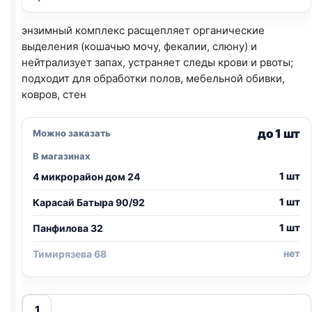
энзимный комплекс расщепляет органические
выделения (кошачью мочу, фекалии, слюну) и
нейтрализует запах, устраняет следы крови и рвоты;
подходит для обработки полов, мебельной обивки,
ковров, стен
до 1 шт
Можно заказать
В магазинах
1 шт
4 микрорайон дом 24
1 шт
Карасай Батыра 90/92
1 шт
Панфилова 32
нет
Тимирязева 68
Количество