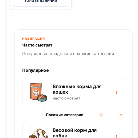
Узнать наличие
room
шампунь
для
длинношерстных
кошек
и
НАВИГАЦИЯ
собак
Часто смотрят
400мл
Популярные разделы и похожие категории
Популярное
Влажные корма для
›
кошек
часто смотрят
Похожие категории
9
Весовой корм для
›
собак