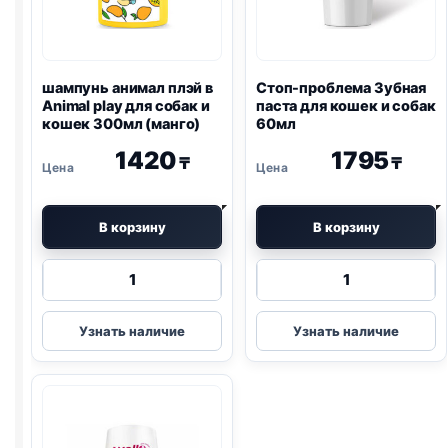
шампунь анимал плэй в
Стоп-проблема Зубная
Animal play для собак и
паста для кошек и собак
кошек 300мл (манго)
60мл
1420
1795
₸
₸
В корзину
В корзину
Количество
Количество
товара
товара
шампунь
Стоп-
Узнать наличие
Узнать наличие
анимал
проблема
плэй
Зубная
в
паста
Animal
для
play
кошек