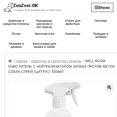
ZooZver.OK
Меню
товары для домашних животных
Шампуни и
Пуходерки,
Спреи для
Пеленки
На главную
средства гигиены
расчески и
животных
когтерезы
Лотки
Наполнители
Ошейники
Поводки и
Каталог
шлейки
Лежанки и
Аксессуары для
домики
кошек и собак
Наши магазины
Главная
Шампуни и средства гигиены
WELL ROOM
Вакансии
ОЧИСТИТЕЛЬ С НЕЙТРАЛИЗАТОРОМ ЗАПАХА ПРОТИВ МЕТОК
СОБАК СПРЕЙ (ЦИТРУС) 500МЛ