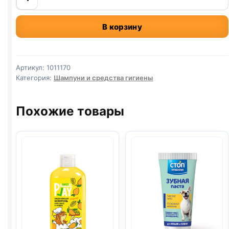
товара
Well
В корзину
room
очиститель
с
нейтрализатором
Артикул:
1011170
запаха
Категория:
Шампуни и средства гигиены
против
меток
Похожие товары
собак
спрей
(цитрус)
500мл