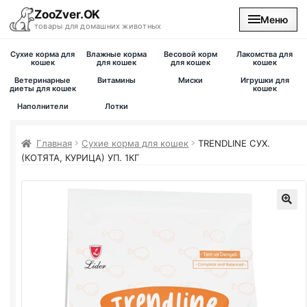
ZooZver.OK
Меню
товары для домашних животных
Сухие корма для
Влажные корма
Весовой корм
Лакомства для
На главную
кошек
для кошек
для кошек
кошек
Ветеринарные
Витамины
Миски
Игрушки для
диеты для кошек
кошек
Каталог
Наполнители
Лотки
Наши магазины
Главная
Сухие корма для кошек
TRENDLINE СУХ.
(КОТЯТА, КУРИЦА) УП. 1КГ
Вакансии