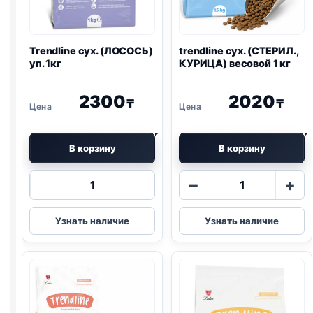
Trendline сух. (ЛОСОСЬ)
trendline сух. (СТЕРИЛ.,
уп. 1кг
КУРИЦА) весовой 1 кг
2300
2020
₸
₸
В корзину
В корзину
Количество
Количество
−
+
товара
товара
Trendline
trendline
Узнать наличие
Узнать наличие
сух.
сух.
(ЛОСОСЬ)
(СТЕРИЛ.,
уп.
КУРИЦА)
1кг
весовой
1
кг