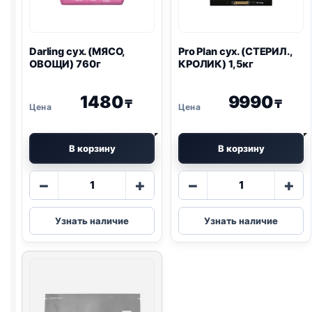
Darling сух. (МЯСО,
Pro Plan
сух. (СТЕРИЛ.,
ОВОЩИ) 760г
КРОЛИК) 1,5кг
1480
9990
₸
₸
В корзину
В корзину
Количество
Количество
−
+
−
+
товара
товара
Darling
Pro
Узнать наличие
Узнать наличие
сух.
Plan
(МЯСО,
сух.
ОВОЩИ)
(СТЕРИЛ.,
760г
КРОЛИК)
1,5кг