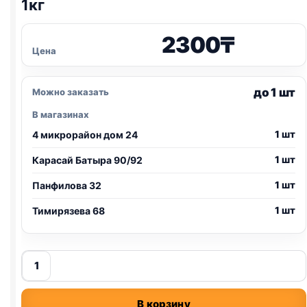
1кг
2300
₸
Цена
до 1 шт
Можно заказать
В магазинах
1 шт
4 микрорайон дом 24
1 шт
Карасай Батыра 90/92
1 шт
Панфилова 32
1 шт
Тимирязева 68
Количество
товара
Trendline
В корзину
сух.