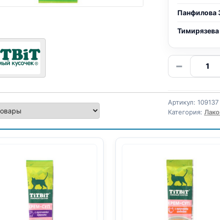
Панфилова 
Тимирязева
Количе
−
товара
TitBit
крем-
Артикул:
109137
лак.
Категория:
Лако
(ТЕЛЯТ
10г