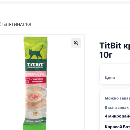
 (ТЕЛЯТИНА) 10Г
TitBit
10г
Цена
Можно зака
В магазинах
4 микрорай
Карасай Ба