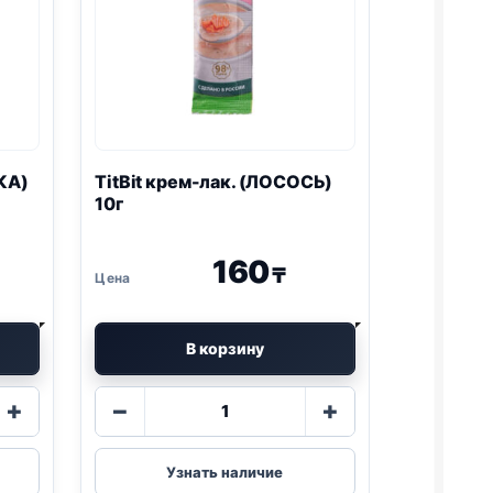
КА)
TitBit крем-лак. (ЛОСОСЬ)
10г
160
₸
В корзину
Количество
+
−
+
товара
TitBit
крем-
Узнать наличие
лак.