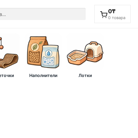
0
₸
0 товара
еточки
Наполнители
Лотки