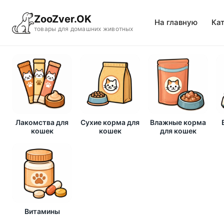
ZooZver.OK
На главную
Ка
товары для домашних животных
Лакомства для
Сухие корма для
Влажные корма
кошек
кошек
для кошек
Витамины