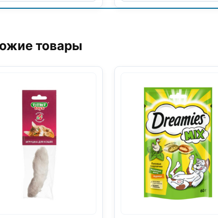
(КРОЛИК)
(ИНДЕЙКА)
10г
10г
ожие товары