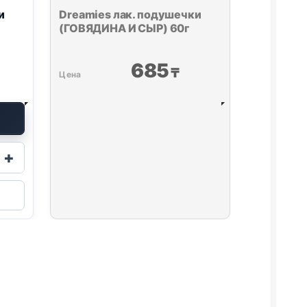
и
Dreamies
лак. подушечки
(ГОВЯДИНА И СЫР) 60г
685
₸
+