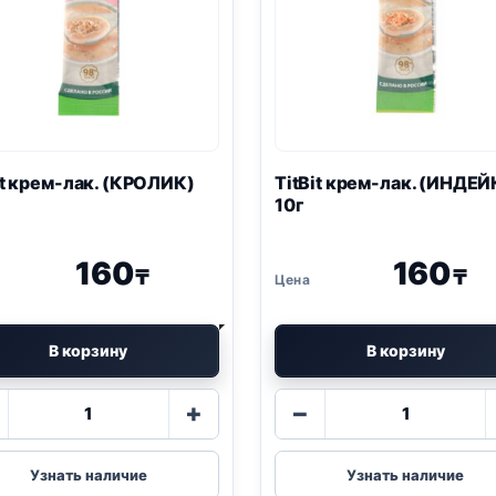
it крем-лак. (КРОЛИК)
TitBit крем-лак. (ИНДЕЙ
10г
160
160
₸
₸
В корзину
В корзину
Количество
Количество
+
−
товара
товара
TitBit
TitBit
крем-
крем-
Узнать наличие
Узнать наличие
лак.
лак.