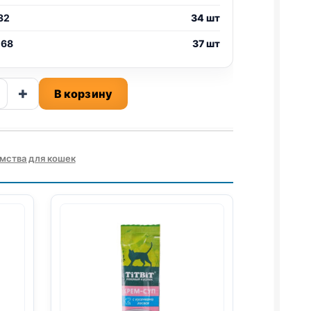
32
34 шт
 68
37 шт
ство
+
В корзину
мства для кошек
ИНА)