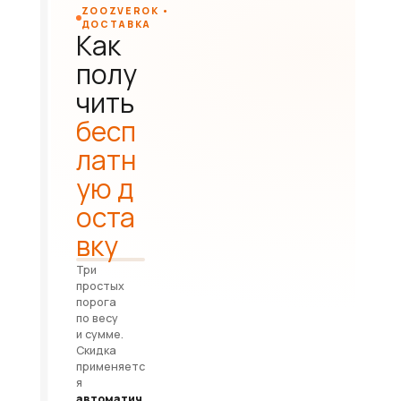
ZOOZVEROK •
ДОСТАВКА
Как
полу
чить
бесп
латн
ую д
оста
вку
Три
простых
порога
по весу
и сумме.
Скидка
применяетс
я
автоматич