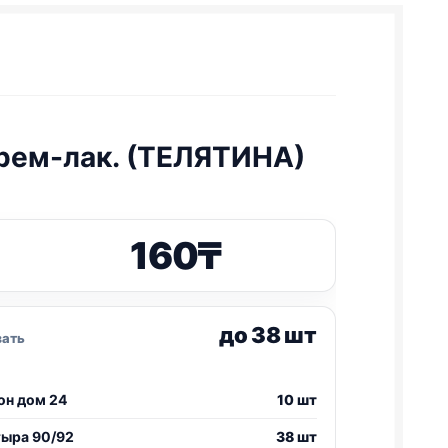
 крем-лак. (ТЕЛЯТИНА)
160
₸
до 38 шт
зать
он дом 24
10 шт
тыра 90/92
38 шт