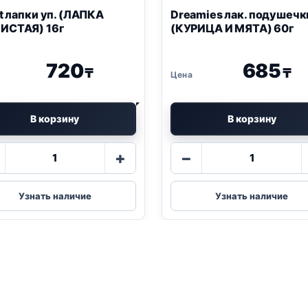
it лапки уп. (ЛАПКА
Dreamies
лак. подушечк
ИСТАЯ) 16г
(КУРИЦА И МЯТА) 60г
720
685
₸
₸
В корзину
В корзину
Количество
Количество
+
−
товара
товара
TitBit
Dreamies
лапки
лак.
Узнать наличие
Узнать наличие
уп.
подушечки
(ЛАПКА
(КУРИЦА
ПУШИСТАЯ)
И
16г
МЯТА)
60г