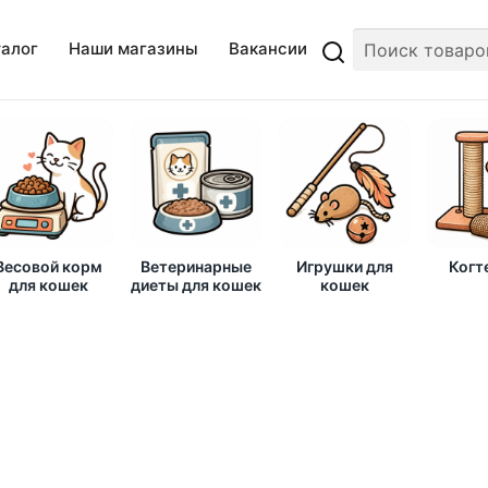
талог
Наши магазины
Вакансии
Весовой корм
Ветеринарные
Игрушки для
Когт
для кошек
диеты для кошек
кошек