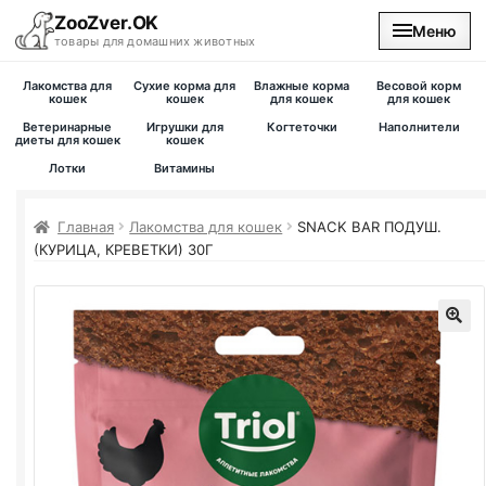
ZooZver.OK
Меню
товары для домашних животных
Лакомства для
Сухие корма для
Влажные корма
Весовой корм
На главную
кошек
кошек
для кошек
для кошек
Ветеринарные
Игрушки для
Когтеточки
Наполнители
диеты для кошек
кошек
Каталог
Лотки
Витамины
Наши магазины
Главная
Лакомства для кошек
SNACK BAR ПОДУШ.
(КУРИЦА, КРЕВЕТКИ) 30Г
Вакансии