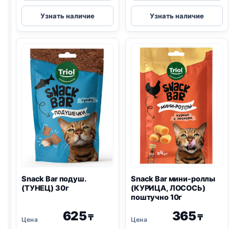
Snack
Snack
Узнать наличие
Узнать наличие
Bar
Bar
мини-
подуш.
роллы
(КРОЛИК)
(КУРИЦА,
30г
СЫР)
поштучно
10г
Snack Bar подуш.
Snack Bar мини-роллы
(ТУНЕЦ) 30г
(КУРИЦА, ЛОСОСЬ)
поштучно 10г
625
365
₸
₸