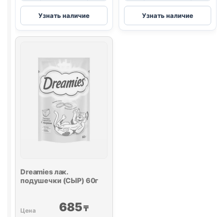
Me-
TitBit
Узнать наличие
Узнать наличие
O
крем-
крем-
лак.
лак.
(КРОЛИК)
(КРАБ)
10г
поштучно
15г
Dreamies
лак.
подушечки (СЫР) 60г
685
₸