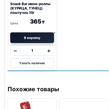
Snack Bar мини-роллы
(КУРИЦА, ТУНЕЦ)
поштучно 10г
365
₸
В корзину
Количество
−
+
товара
Snack
Узнать наличие
Bar
мини-
роллы
(КУРИЦА,
ТУНЕЦ)
Похожие товары
поштучно
10г