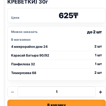
КРЕВЕТКИ) 30г
625
₸
Цена
до 2 шт
Можно заказать
В магазинах
2 шт
4 микрорайон дом 24
1 шт
Карасай Батыра 90/92
1 шт
Панфилова 32
2 шт
Тимирязева 68
Количество
−
+
товара
Snack
В корзину
Bar