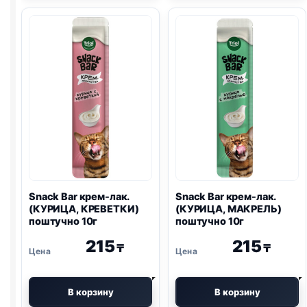
лак.
(КУРИЦА,
(КУРИЦА,
КРЕВЕТКИ)
ТУНЕЦ)
поштучно
поштучно
10г
10г
Snack Bar крем-лак.
Snack Bar крем-лак.
(КУРИЦА, КРЕВЕТКИ)
(КУРИЦА, МАКРЕЛЬ)
поштучно 10г
поштучно 10г
215
215
₸
₸
В корзину
В корзину