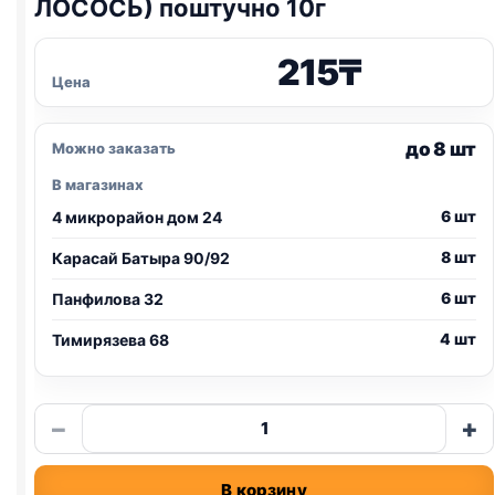
ЛОСОСЬ) поштучно 10г
215
₸
Цена
до 8 шт
Можно заказать
В магазинах
6 шт
4 микрорайон дом 24
8 шт
Карасай Батыра 90/92
6 шт
Панфилова 32
4 шт
Тимирязева 68
Количество
−
+
товара
Snack
В корзину
Bar