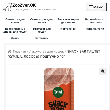
ZooZver.OK
Меню
товары для домашних животных
Лакомства для
Сухие корма для
Влажные корма
Весовой корм
На главную
кошек
кошек
для кошек
для кошек
Ветеринарные
Игрушки для
Когтеточки
Наполнители
диеты для кошек
кошек
Каталог
Лотки
Витамины
Наши магазины
Главная
Лакомства для кошек
SNACK BAR ПАШТЕТ
(КУРИЦА, ЛОСОСЬ) ПОШТУЧНО 10Г
Вакансии