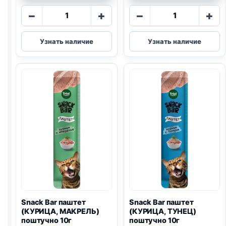
Количество
Количество
−
+
−
+
товара
товара
Snack
Snack
Узнать наличие
Узнать наличие
Bar
Bar
крем-
крем-
лак.
лак.
(КУРИЦА,
(КУРИЦА,
КРЕВЕТКИ)
МАКРЕЛЬ)
поштучно
поштучно
10г
10г
Snack Bar паштет
Snack Bar паштет
(КУРИЦА, МАКРЕЛЬ)
(КУРИЦА, ТУНЕЦ)
поштучно 10г
поштучно 10г