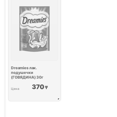
10г
60г
Dreamies
лак.
подушечки
(ГОВЯДИНА) 30г
370
₸