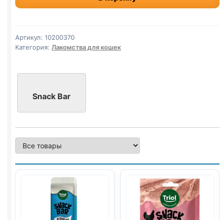
паштет
(КУРИЦА,
ЛОСОСЬ)
Артикул:
10200370
поштучно
Категория:
Лакомства для кошек
10г
Snack Bar