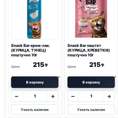
Snack Bar крем-лак.
Snack Bar паштет
(КУРИЦА, ТУНЕЦ)
(КУРИЦА, КРЕВЕТКИ)
поштучно 10г
поштучно 10г
215
215
₸
₸
В корзину
В корзину
Количество
Количество
−
+
−
+
товара
товара
Snack
Snack
Узнать наличие
Узнать наличие
Bar
Bar
крем-
паштет