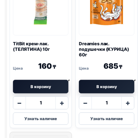
TitBit крем-лак.
Dreamies
лак.
(ТЕЛЯТИНА) 10г
подушечки (КУРИЦА)
60г
160
685
₸
₸
В корзину
В корзину
Количество
Количество
−
+
−
+
товара
товара
TitBit
Dreamies
Узнать наличие
Узнать наличие
крем-
лак.
лак.
подушечки
(ТЕЛЯТИНА)
(КУРИЦА)