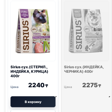
УТКА
ИНДЕЙКА)
И
400г
КЛЮКВА)
400г
Sirius сух. (СТЕРИЛ.,
Sirius сух. (ИНДЕЙКА,
ИНДЕЙКА, КУРИЦА)
ЧЕРНИКА) 400г
400г
2240
2275
₸
₸
В корзину