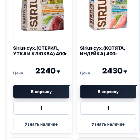
Sirius сух. (СТЕРИЛ.,
Sirius сух. (КОТЯТА,
УТКА И КЛЮКВА) 400г
ИНДЕЙКА) 400г
2240
2430
₸
₸
В корзину
В корзину
Количество
Количество
товара
товара
Sirius
Sirius
Узнать наличие
Узнать наличие
сух.
сух.
(СТЕРИЛ.,
(КОТЯТА,