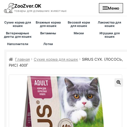
ZooZver.OK
Меню
товары для домашних животных
Сухие корма для
Влажные корма
Весовой корм
Лакомства для
На главную
кошек
для кошек
для кошек
кошек
Ветеринарные
Витамины
Миски
Игрушки для
диеты для кошек
кошек
Каталог
Наполнители
Лотки
Наши магазины
Главная
Сухие корма для кошек
SIRIUS СУХ. (ЛОСОСЬ,
РИС) 400Г
Вакансии