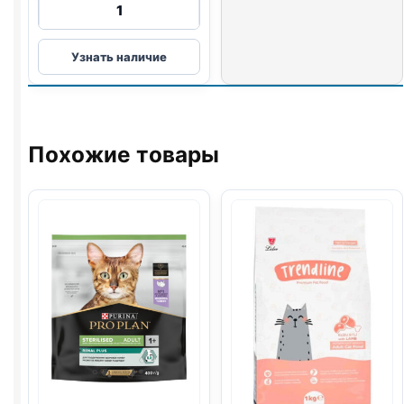
Количество
товара
Sirius
Узнать наличие
сух.
(СТЕРИЛ.,
ИНДЕЙКА,
КУРИЦА)
400г
Похожие товары