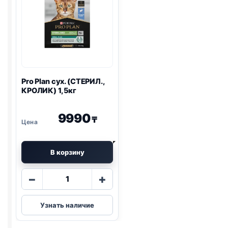
Pro Plan
сух. (СТЕРИЛ.,
КРОЛИК) 1,5кг
9990
₸
В корзину
Количество
−
+
товара
Pro
Узнать наличие
Plan
сух.