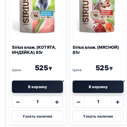
Sirius влаж. (КОТЯТА,
Sirius влаж. (МЯСНОЙ)
ИНДЕЙКА) 85г
85г
525
525
₸
₸
В корзину
В корзину
Количество
Количество
−
+
−
+
товара
товара
Sirius
Sirius
Узнать наличие
Узнать наличие
влаж.
влаж.
(КОТЯТА,
(МЯСНОЙ)