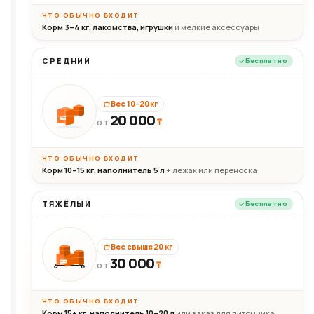
ЧТО ОБЫЧНО ВХОДИТ
Корм 3–4 кг, лакомства, игрушки
и мелкие аксессуары
СРЕДНИЙ
Бесплатно
Вес 10–20 кг
20 000
₸
20кг
ОТ
ЧТО ОБЫЧНО ВХОДИТ
Корм 10–15 кг, наполнитель 5 л
+ лежак или переноска
ТЯЖЁЛЫЙ
Бесплатно
Вес свыше 20 кг
30 000
₸
30+кг
ОТ
ЧТО ОБЫЧНО ВХОДИТ
Корм 15+ кг, наполнитель 10–20 л
или заказ для питомника