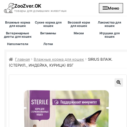
ZooZver.OK
Меню
товары для домашних животных
Влажные корма
Сухие корма для
Весовой корм
Лакомства для
На главную
для кошек
кошек
для кошек
кошек
Ветеринарные
Витамины
Миски
Игрушки для
диеты для кошек
кошек
Каталог
Наполнители
Лотки
Наши магазины
Главная
Влажные корма для кошек
SIRIUS ВЛАЖ.
(СТЕРИЛ., ИНДЕЙКА, КУРИЦА) 85Г
Вакансии