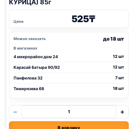
КУРИЦА) 85г
525
₸
Цена
до 18 шт
Можно заказать
В магазинах
12 шт
4 микрорайон дом 24
12 шт
Карасай Батыра 90/92
7 шт
Панфилова 32
18 шт
Тимирязева 68
Количество
−
+
товара
Sirius
В корзину
влаж.