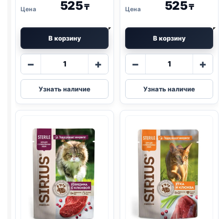
525
525
₸
₸
В корзину
В корзину
Количество
Количество
−
+
−
+
товара
товара
Sirius
Sirius
Узнать наличие
Узнать наличие
влаж.
влаж.
(КРОЛИК
(ЧУВСТВ
И
ПИЩ.,
МОРКОВЬ)
ИНДЕЙКА,
85г
ЧЕРНИКА)
85г