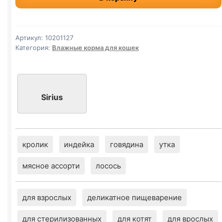
(СТЕРИЛ.,
ИНДЕЙКА,
КУРИЦА)
Артикул:
10201127
85г
Категория:
Влажные корма для кошек
Sirius
кролик
индейка
говядина
утка
мясное ассорти
лосось
для взрослых
деликатное пищеварение
для стерилизованных
для котят
для врослых