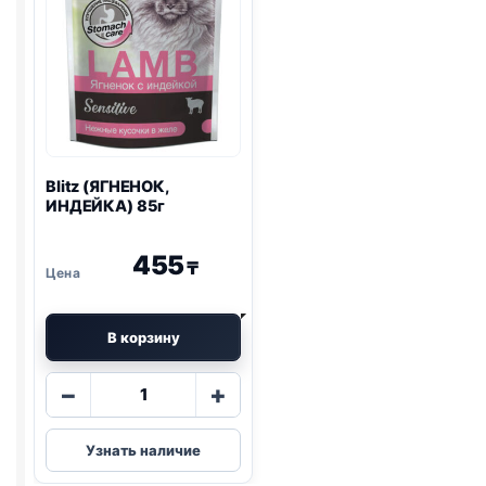
Blitz
(ЯГНЕНОК,
ИНДЕЙКА) 85г
455
₸
В корзину
Количество
−
+
товара
Blitz
Узнать наличие
(ЯГНЕНОК,
ИНДЕЙКА)