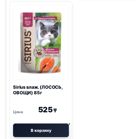
ИНДЕЙКА)
85г
85г
Sirius влаж. (ЛОСОСЬ,
ОВОЩИ) 85г
525
₸
В корзину