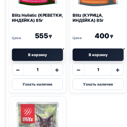
Blitz
Holistic (КРЕВЕТКИ,
Blitz
(КУРИЦА,
ИНДЕЙКА) 85г
ИНДЕЙКА) 85г
555
400
₸
₸
В корзину
В корзину
Количество
Количество
−
+
−
+
товара
товара
Blitz
Blitz
Узнать наличие
Узнать наличие
Holistic
(КУРИЦА,
(КРЕВЕТКИ,
ИНДЕЙКА)
ИНДЕЙКА)
85г
85г