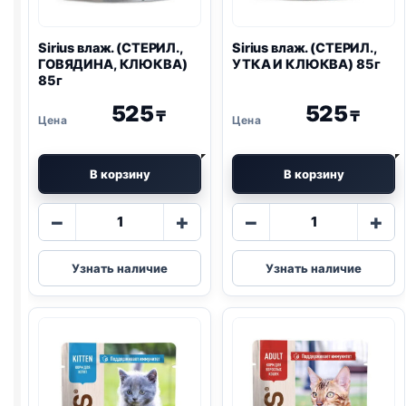
Sirius влаж. (СТЕРИЛ.,
Sirius влаж. (СТЕРИЛ.,
ГОВЯДИНА, КЛЮКВА)
УТКА И КЛЮКВА) 85г
85г
525
525
₸
₸
В корзину
В корзину
Количество
Количество
−
+
−
+
товара
товара
Sirius
Sirius
Узнать наличие
Узнать наличие
влаж.
влаж.
(СТЕРИЛ.,
(СТЕРИЛ.,
ГОВЯДИНА,
УТКА
КЛЮКВА)
И
85г
КЛЮКВА)
85г