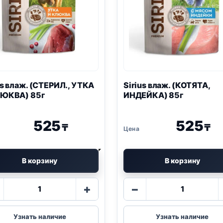
us влаж. (СТЕРИЛ., УТКА
Sirius влаж. (КОТЯТА,
ЛЮКВА) 85г
ИНДЕЙКА) 85г
525
525
₸
₸
В корзину
В корзину
Количество
Количество
+
−
товара
товара
Sirius
Sirius
влаж.
влаж.
Узнать наличие
Узнать наличие