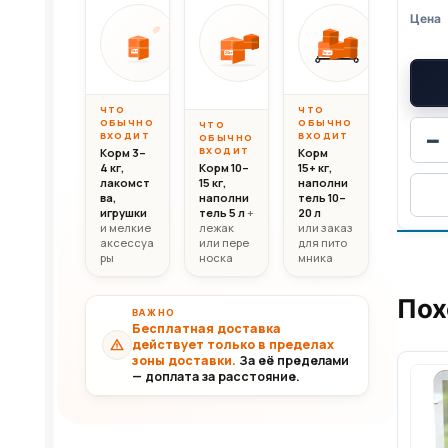
Вес до 10 кг
Вес 10–20 кг
Вес свыш
ОТ
ОТ
ОТ
10 000
20 000
30 0
10кг
20кг
30+кг
₸
₸
ЧТО
ЧТО
ОБЫЧНО
ОБЫЧНО
ЧТО
−
ВХОДИТ
ВХОДИТ
ОБЫЧНО
ВХОДИТ
Корм 3–
Корм
4 кг,
Корм 10–
15+ кг,
лакомст
15 кг,
наполни
ва,
наполни
тель 10–
игрушки
тель 5 л
+
20 л
и мелкие
лежак
или заказ
аксессуа
или пере
для пито
ры
носка
мника
Пох
ВАЖНО
Бесплатная доставка
действует только в пределах
зоны доставки.
За её пределами
— доплата за расстояние.