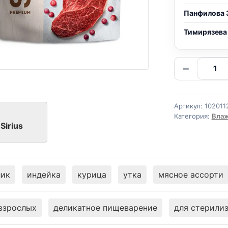
Панфилова 
Тимирязева
Количе
−
товара
Sirius
влаж.
Артикул:
102011
(СТЕРИЛ
Категория:
Влаж
ГОВЯДИ
Sirius
КЛЮКВ
85г
лик
индейка
курица
утка
мясное ассорти
взрослых
деликатное пищеварение
для стерили