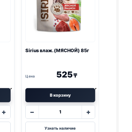
Sirius влаж. (МЯСНОЙ) 85г
525
₸
В корзину
Количество
+
−
+
товара
Sirius
влаж.
Узнать наличие