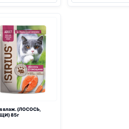
(СТЕРИЛ.,
(КОТЯТА,
УТКА
ИНДЕЙКА)
И
85г
КЛЮКВА)
85г
us влаж. (ЛОСОСЬ,
ЩИ) 85г