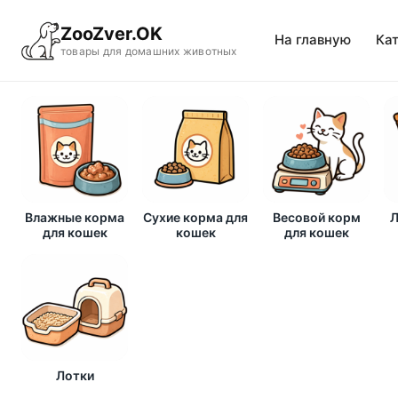
ZooZver.OK
На главную
Ка
товары для домашних животных
Влажные корма
Сухие корма для
Весовой корм
Л
для кошек
кошек
для кошек
Лотки