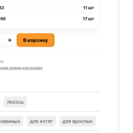
32
11 шт
 68
17 шт
ство
+
В корзину
26
.,
ные корма для кошек
НА,
А)
лосось
зованных
для котят
для врослых