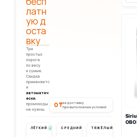
бесп
латн
ую д
оста
вку
Три
простых
порога
по весу
и сумме.
Скидка
применяетс
я
автоматич
ески
,
за доставку
0 ₸
промокоды
при выполнении условий
не нужны.
Siri
ОВО
ЛЁГКИЙ
СРЕДНИЙ
ТЯЖЁЛЫЙ
Бесплатно
Бесплатно
Бесплатно