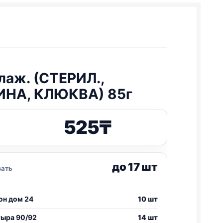
влаж. (СТЕРИЛ.,
НА, КЛЮКВА) 85г
525
₸
до 17 шт
зать
он дом 24
10 шт
тыра 90/92
14 шт