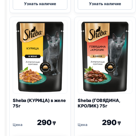
Узнать наличие
Узнать наличие
(ТЕЛЯТИНА)
Craft
в
(ГОВЯДИНА)
желе
75г
75г
Sheba (КУРИЦА) в желе
Sheba (ГОВЯДИНА,
75г
КРОЛИК) 75г
290
290
₸
₸