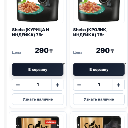
Sheba (КУРИЦА И
Sheba (КРОЛИК,
ИНДЕЙКА) 75г
ИНДЕЙКА) 75г
290
290
₸
₸
В корзину
В корзину
Количество
Количество
−
+
−
+
товара
товара
Sheba
Sheba
Узнать наличие
Узнать наличие
(КУРИЦА
(КРОЛИК,
И
ИНДЕЙКА)
ИНДЕЙКА)
75г
75г