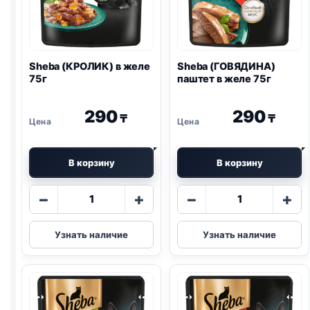
Sheba (КРОЛИК) в желе
Sheba (ГОВЯДИНА)
75г
паштет в желе 75г
290
290
₸
₸
В корзину
В корзину
Количество
Количество
−
+
−
+
товара
товара
Sheba
Sheba
Узнать наличие
Узнать наличие
(КРОЛИК)
(ГОВЯДИНА)
в
паштет
желе
в
75г
желе
75г