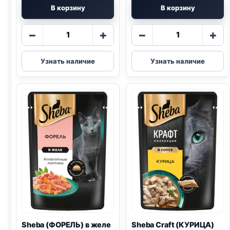
В корзину
В корзину
Количество
Количество
−
+
−
+
товара
товара
Sheba
Sheba
Узнать наличие
Узнать наличие
(ЛОСОСЬ)
(ЛОСОСЬ)
75г
паштет
в
желе
75г
Sheba (ФОРЕЛЬ) в желе
Sheba Craft (КУРИЦА)