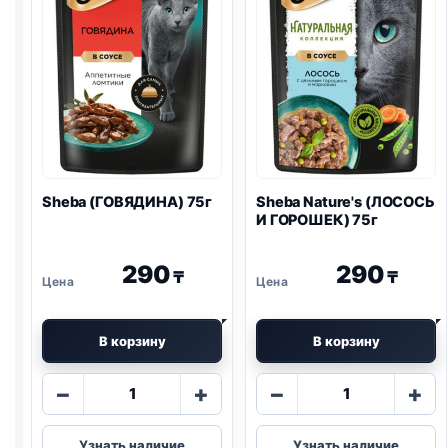
Sheba (ГОВЯДИНА) 75г
Sheba Nature's (ЛОСОСЬ
И ГОРОШЕК) 75г
290
290
₸
₸
В корзину
В корзину
Количество
Количество
−
+
−
+
товара
товара
Sheba
Sheba
Узнать наличие
Узнать наличие