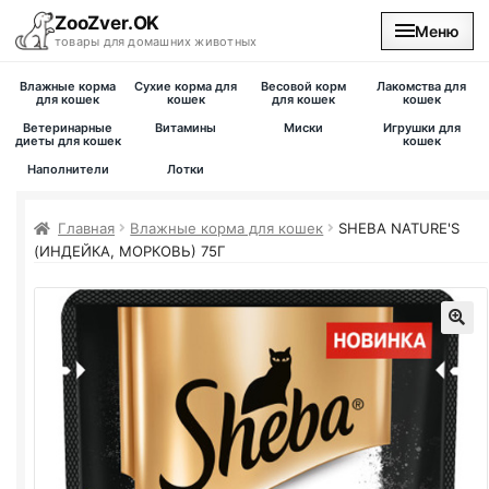
ZooZver.OK
Меню
товары для домашних животных
Влажные корма
Сухие корма для
Весовой корм
Лакомства для
На главную
для кошек
кошек
для кошек
кошек
Ветеринарные
Витамины
Миски
Игрушки для
диеты для кошек
кошек
Каталог
Наполнители
Лотки
Наши магазины
Главная
Влажные корма для кошек
SHEBA NATURE'S
(ИНДЕЙКА, МОРКОВЬ) 75Г
Вакансии