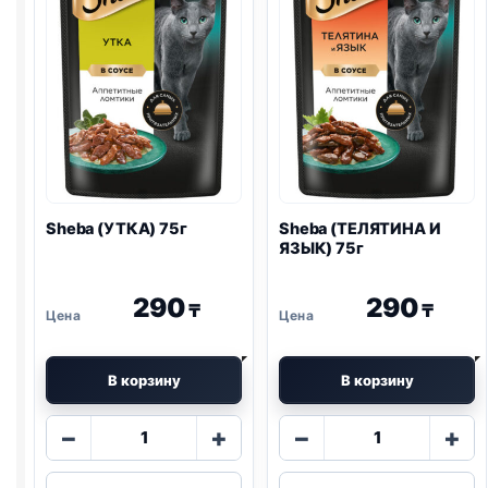
Sheba (УТКА) 75г
Sheba (ТЕЛЯТИНА И
ЯЗЫК) 75г
290
290
₸
₸
В корзину
В корзину
Количество
Количество
−
+
−
+
товара
товара
Sheba
Sheba