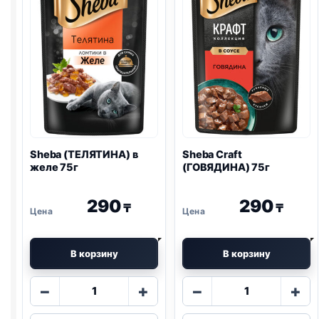
Sheba (ТЕЛЯТИНА) в
Sheba Craft
желе 75г
(ГОВЯДИНА) 75г
290
290
₸
₸
В корзину
В корзину
Количество
Количество
−
+
−
+
товара
товара
Sheba
Sheba