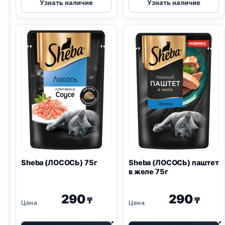
Узнать наличие
Узнать наличие
(УТКА)
(ТЕЛЯТИНА
75г
И
ЯЗЫК)
75г
Sheba (ЛОСОСЬ) 75г
Sheba (ЛОСОСЬ) паштет
в желе 75г
290
290
₸
₸