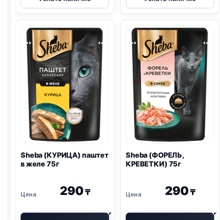
(ГОВЯДИНА)
Nature's
75г
(ЛОСОСЬ
И
ГОРОШЕК)
75г
Sheba (КУРИЦА) паштет
Sheba (ФОРЕЛЬ,
в желе 75г
КРЕВЕТКИ) 75г
290
290
₸
₸