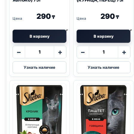
290
290
₸
₸
В корзину
В корзину
Количество
Количество
−
+
−
+
товара
товара
Sheba
Sheba
Узнать наличие
Узнать наличие
Nature's
Nature's
(УТКА
(КУРИЦА,
И
ПЕРЕЦ)
ЯБЛОКО)
75г
75г