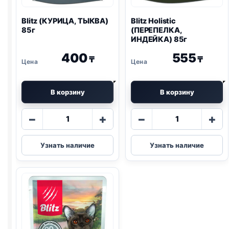
Blitz
(КУРИЦА, ТЫКВА)
Blitz
Holistic
85г
(ПЕРЕПЕЛКА,
ИНДЕЙКА) 85г
400
555
₸
₸
В корзину
В корзину
Количество
Количество
−
+
−
+
товара
товара
Blitz
Blitz
Узнать наличие
Узнать наличие
(КУРИЦА,
Holistic
ТЫКВА)
(ПЕРЕПЕЛКА,
85г
ИНДЕЙКА)
85г