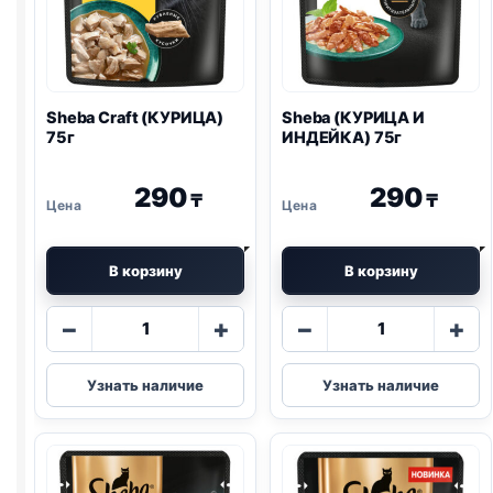
Sheba Craft (КУРИЦА)
Sheba (КУРИЦА И
75г
ИНДЕЙКА) 75г
290
290
₸
₸
В корзину
В корзину
Количество
Количество
−
+
−
+
товара
товара
Sheba
Sheba
Узнать наличие
Узнать наличие
Craft
(КУРИЦА
(КУРИЦА)
И
75г
ИНДЕЙКА)
75г