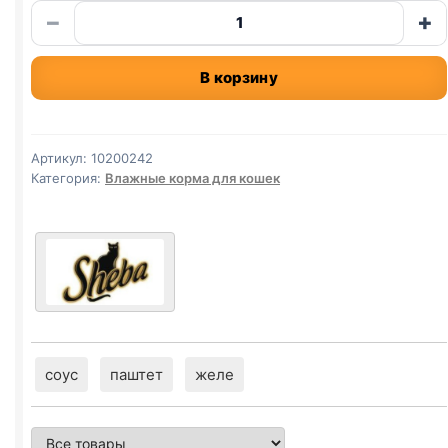
Количество
−
+
товара
Sheba
В корзину
(ФОРЕЛЬ)
в
желе
75г
Артикул:
10200242
Категория:
Влажные корма для кошек
соус
паштет
желе