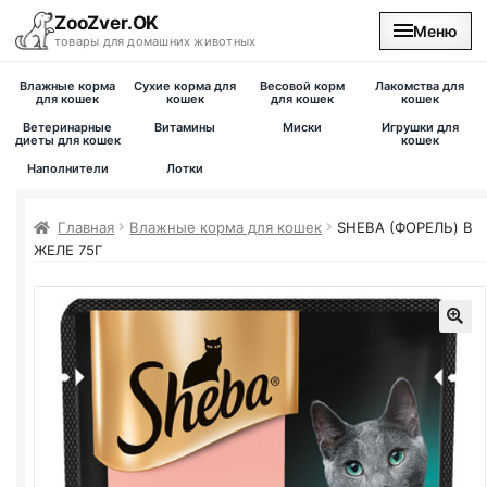
ZooZver.OK
Меню
товары для домашних животных
Влажные корма
Сухие корма для
Весовой корм
Лакомства для
На главную
для кошек
кошек
для кошек
кошек
Ветеринарные
Витамины
Миски
Игрушки для
диеты для кошек
кошек
Каталог
Наполнители
Лотки
Наши магазины
Главная
Влажные корма для кошек
SHEBA (ФОРЕЛЬ) В
ЖЕЛЕ 75Г
Вакансии