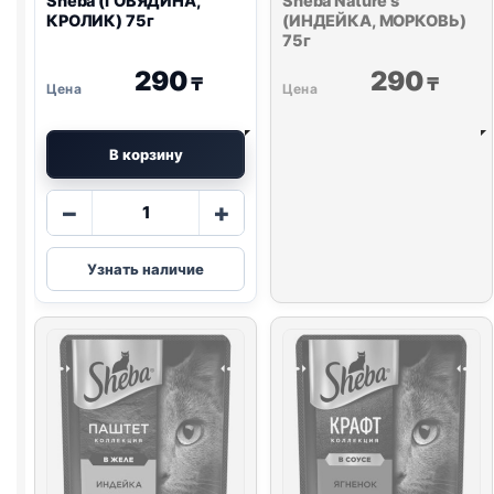
Sheba (ГОВЯДИНА,
Sheba Nature's
КРОЛИК) 75г
(ИНДЕЙКА, МОРКОВЬ)
75г
290
290
₸
₸
В корзину
Количество
−
+
товара
Sheba
Узнать наличие
(ГОВЯДИНА,
КРОЛИК)
75г