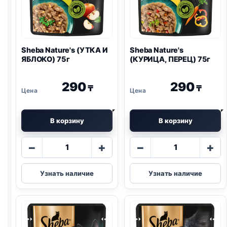
Sheba Nature's (УТКА И
Sheba Nature's
ЯБЛОКО) 75г
(КУРИЦА, ПЕРЕЦ) 75г
290
290
₸
₸
В корзину
В корзину
Количество
Количество
−
+
−
+
товара
товара
Sheba
Sheba
Узнать наличие
Узнать наличие
Nature's
Nature's
(УТКА
(КУРИЦА,
И
ПЕРЕЦ)
ЯБЛОКО)
75г
75г