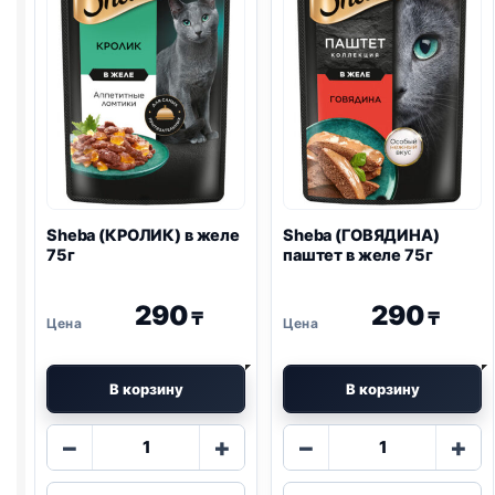
Sheba (КРОЛИК) в желе
Sheba (ГОВЯДИНА)
75г
паштет в желе 75г
290
290
₸
₸
В корзину
В корзину
Количество
Количество
−
+
−
+
товара
товара
Sheba
Sheba