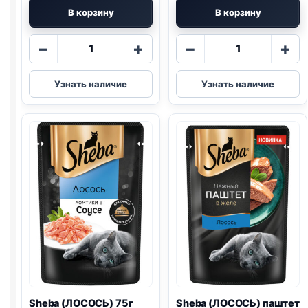
В корзину
В корзину
Количество
Количество
−
+
−
+
товара
товара
Sheba
Sheba
Узнать наличие
Узнать наличие
(УТКА)
(ТЕЛЯТИНА
75г
И
ЯЗЫК)
75г
Sheba (ЛОСОСЬ) 75г
Sheba (ЛОСОСЬ) паштет