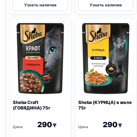
Sheba
Sheba
Узнать наличие
Узнать наличие
(КРОЛИК,
(ТЕЛЯТИНА)
ИНДЕЙКА)
в
75г
желе
75г
Sheba Craft
Sheba (КУРИЦА) в желе
(ГОВЯДИНА) 75г
75г
290
290
₸
₸