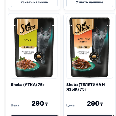
Узнать наличие
Узнать наличие
(КРОЛИК)
(ГОВЯДИНА)
в
паштет
желе
в
75г
желе
75г
Sheba (УТКА) 75г
Sheba (ТЕЛЯТИНА И
ЯЗЫК) 75г
290
290
₸
₸