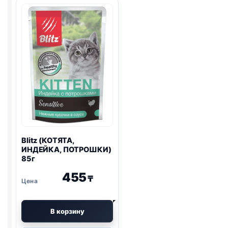
ИНДЕЙКА)
ПИЩ.,
паштет
УТКА
80г
И
КЛЮКВА)
80г
Blitz
(КОТЯТА,
ИНДЕЙКА, ПОТРОШКИ)
85г
455
₸
В корзину