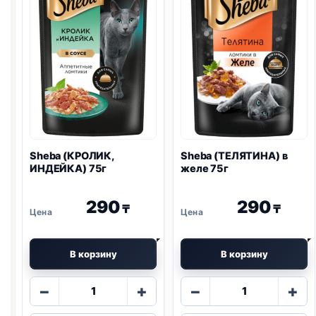
Sheba (КРОЛИК,
Sheba (ТЕЛЯТИНА) в
ИНДЕЙКА) 75г
желе 75г
290
290
₸
₸
В корзину
В корзину
Количество
Количество
−
+
−
+
товара
товара