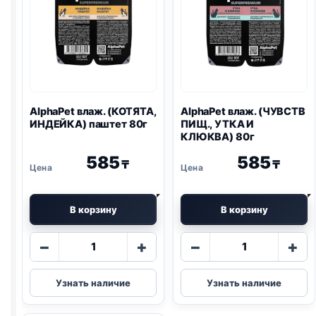
AlphaPet влаж. (КОТЯТА,
AlphaPet влаж. (ЧУВСТВ
ИНДЕЙКА) паштет 80г
ПИЩ., УТКА И
КЛЮКВА) 80г
585
585
₸
₸
В корзину
В корзину
Количество
Количество
−
+
−
+
товара
товара
AlphaPet
AlphaPet
Узнать наличие
Узнать наличие
влаж.
влаж.
(КОТЯТА,
(ЧУВСТВ