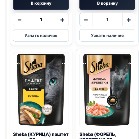
В корзину
В корзину
Количество
Количество
−
+
−
+
товара
товара
Sheba
Sheba
Узнать наличие
Узнать наличие
(ГОВЯДИНА)
Nature's
75г
(ЛОСОСЬ
И
ГОРОШЕК)
75г
Sheba (КУРИЦА) паштет
Sheba (ФОРЕЛЬ,