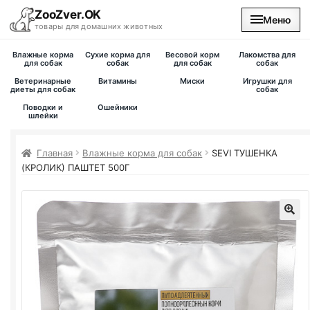
ZooZver.OK
Меню
товары для домашних животных
Влажные корма
Сухие корма для
Весовой корм
Лакомства для
На главную
для собак
собак
для собак
собак
Ветеринарные
Витамины
Миски
Игрушки для
диеты для собак
собак
Каталог
Поводки и
Ошейники
шлейки
Наши магазины
Главная
Влажные корма для собак
SEVI ТУШЕНКА
(КРОЛИК) ПАШТЕТ 500Г
Вакансии