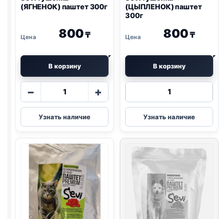
(ЯГНЕНОК) паштет 300г
(ЦЫПЛЕНОК) паштет
300г
800
800
₸
₸
В корзину
В корзину
Количество
Количество
−
+
товара
товара
Sevi
Sevi
Узнать наличие
Узнать наличие
тушенка
тушенка
(ЯГНЕНОК)
(ЦЫПЛЕНОК)
паштет
паштет
300г
300г