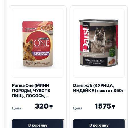
Purina One
(МИНИ
Darsi ж/б (КУРИЦА,
ПОРОДЫ, ЧУВСТВ
ИНДЕЙКА) паштет 850г
ПИЩ., ЛОСОСЬ,
МОРКОВЬ, РИС) 85г
320
1575
₸
₸
В корзину
В корзину