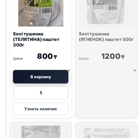
Sevi тушенка
Sevi тушенка
(ТЕЛЯТИНА) паштет
(ЯГНЕНОК) паштет 500г
300г
800
1200
₸
₸
В корзину
Количество
товара
Sevi
Узнать наличие
тушенка
(ТЕЛЯТИНА)
паштет
300г