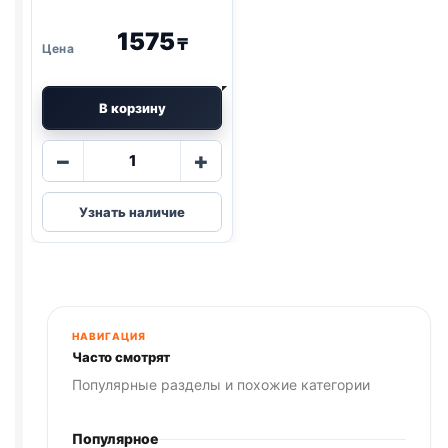
1575
₸
В корзину
Количество
−
+
товара
Darsi
Узнать наличие
ж/
б
(ГОВЯДИНА,
ПЕЧЕНЬ)
паштет
850г
НАВИГАЦИЯ
Часто смотрят
Популярные разделы и похожие категории
Популярное