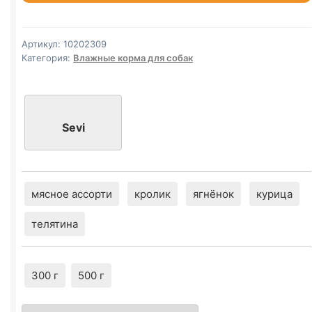
(КРОЛИК)
паштет
500г
Артикул:
10202309
Категория:
Влажные корма для собак
Sevi
мясное ассорти
кролик
ягнёнок
курица
телятина
300 г
500 г