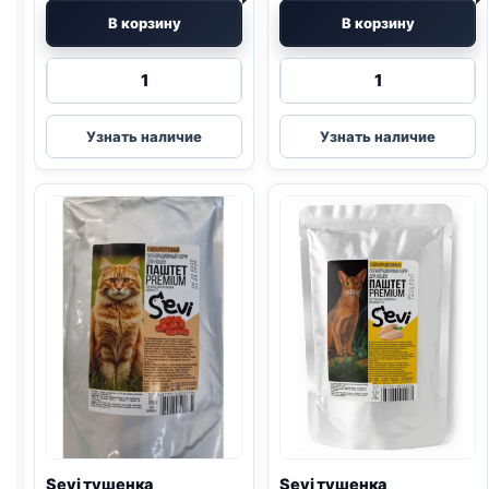
В корзину
В корзину
Количество
Количество
товара
товара
Sevi
Sevi
Узнать наличие
Узнать наличие
тушенка
тушенка
(МИКС)
(КРОЛИК)
паштет
паштет
300г
300г
Sevi тушенка
Sevi тушенка