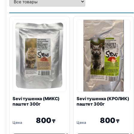
Sevi тушенка (МИКС)
Sevi тушенка (КРОЛИК)
паштет 300г
паштет 300г
800
800
₸
₸