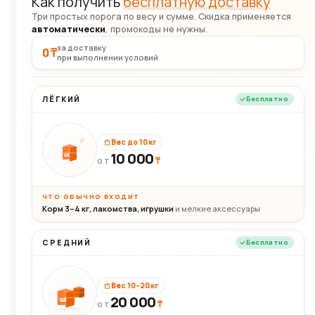
Как получить
бесплатную доставку
Три простых порога по весу и сумме. Скидка применяется
автоматически
, промокоды не нужны.
за доставку
0 ₸
при выполнении условий
ЛЁГКИЙ
Бесплатно
Вес до 10 кг
10 000
10кг
₸
ОТ
ЧТО ОБЫЧНО ВХОДИТ
Корм 3–4 кг, лакомства, игрушки
и мелкие аксессуары
СРЕДНИЙ
Бесплатно
Вес 10–20 кг
20 000
₸
20кг
ОТ