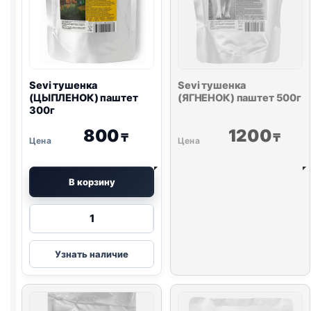
Sevi тушенка
Sevi тушенка
(ЦЫПЛЕНОК) паштет
(ЯГНЕНОК) паштет 500г
300г
800
1200
₸
₸
В корзину
Количество
товара
Sevi
Узнать наличие
тушенка
(ЦЫПЛЕНОК)
паштет
300г