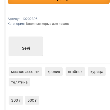
(ТЕЛЯТИНА)
паштет
300г
Артикул:
10202306
Категория:
Влажные корма для кошек
Sevi
мясное ассорти
кролик
ягнёнок
курица
телятина
300 г
500 г