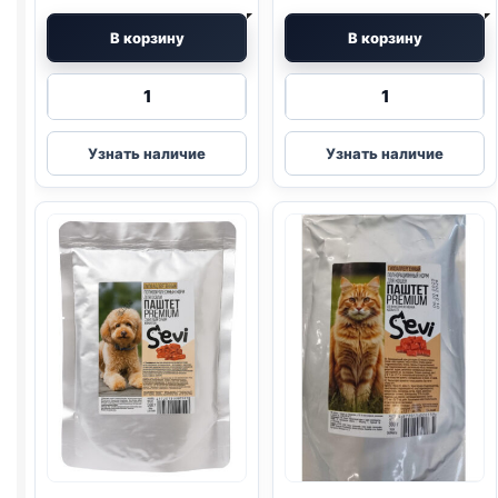
В корзину
В корзину
Количество
Количество
товара
товара
Sevi
Sevi
Узнать наличие
Узнать наличие
тушенка
тушенка
(МИКС)
(КРОЛИК)
паштет
паштет
300г
300г