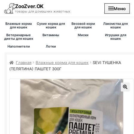
ZooZver.OK
Меню
товары для домашних животных
Влажные корма
Сухие корма для
Весовой корм
Лакомства для
На главную
для кошек
кошек
для кошек
кошек
Ветеринарные
Витамины
Миски
Игрушки для
диеты для кошек
кошек
Каталог
Наполнители
Лотки
Наши магазины
Главная
Влажные корма для кошек
SEVI ТУШЕНКА
(ТЕЛЯТИНА) ПАШТЕТ 300Г
Вакансии