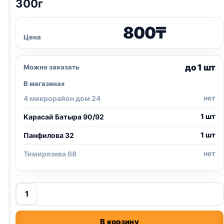
300г
800
₸
Цена
до 1 шт
Можно заказать
В магазинах
нет
4 микрорайон дом 24
1 шт
Карасай Батыра 90/92
1 шт
Панфилова 32
нет
Тимирязева 68
Количество
товара
Sevi
В корзину
тушенка