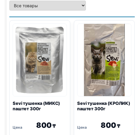
Sevi тушенка (МИКС)
Sevi тушенка (КРОЛИК)
паштет 300г
паштет 300г
800
800
₸
₸