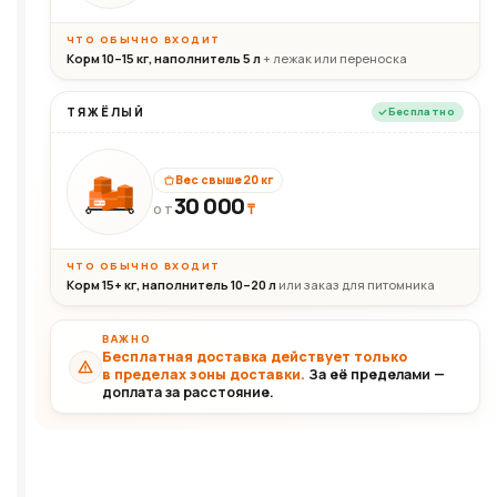
ЧТО ОБЫЧНО ВХОДИТ
Корм 10–15 кг, наполнитель 5 л
+ лежак или переноска
ТЯЖЁЛЫЙ
Бесплатно
Вес свыше 20 кг
30 000
₸
30+кг
ОТ
ЧТО ОБЫЧНО ВХОДИТ
Корм 15+ кг, наполнитель 10–20 л
или заказ для питомника
ВАЖНО
Бесплатная доставка действует только
в пределах зоны доставки.
За её пределами —
доплата за расстояние.