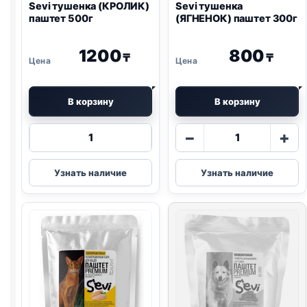
Sevi тушенка (КРОЛИК)
Sevi тушенка
паштет 500г
(ЯГНЕНОК) паштет 300г
1200
800
₸
₸
В корзину
В корзину
Количество
Количество
−
+
товара
товара
Sevi
Sevi
Узнать наличие
Узнать наличие
тушенка
тушенка
(КРОЛИК)
(ЯГНЕНОК)
паштет
паштет
500г
300г