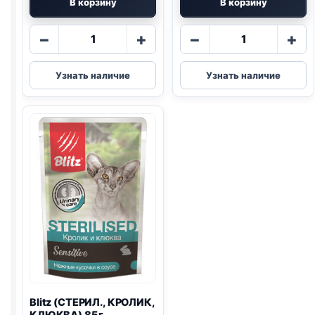
В корзину
В корзину
Количество
Количество
−
+
−
+
товара
товара
Blitz
Blitz
Узнать наличие
Узнать наличие
(СТЕРИЛ.,
Holistic
ИНДЕЙКА,
(ПЕРЕПЕЛКА,
КЛЮКВА)
ИНДЕЙКА)
85г
85г
Blitz
(СТЕРИЛ., КРОЛИК,