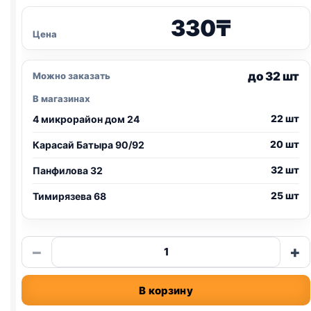
330
₸
Цена
до 32 шт
Можно заказать
В магазинах
22 шт
4 микрорайон дом 24
20 шт
Карасай Батыра 90/92
32 шт
Панфилова 32
25 шт
Тимирязева 68
Количество
−
+
товара
Royal
В корзину
Food
(ГОВЯДИНА)