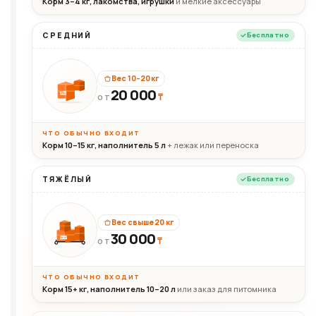
Корм 3–4 кг, лакомства, игрушки
и мелкие аксессуары
СРЕДНИЙ
Бесплатно
Вес 10–20 кг
20 000
₸
20кг
ОТ
ЧТО ОБЫЧНО ВХОДИТ
Корм 10–15 кг, наполнитель 5 л
+ лежак или переноска
ТЯЖЁЛЫЙ
Бесплатно
Вес свыше 20 кг
30 000
₸
30+кг
ОТ
ЧТО ОБЫЧНО ВХОДИТ
Корм 15+ кг, наполнитель 10–20 л
или заказ для питомника