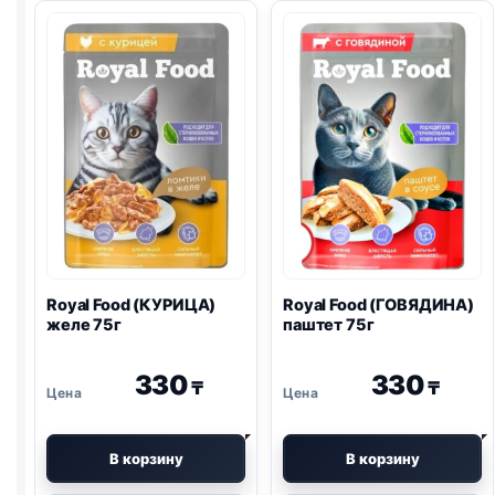
Royal Food (КУРИЦА)
Royal Food (ГОВЯДИНА)
желе 75г
паштет 75г
330
330
₸
₸
В корзину
В корзину