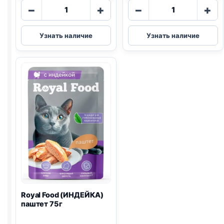
Количество
Количество
−
+
−
+
товара
товара
Royal
Royal
Узнать наличие
Узнать наличие
Food
Food
(КУРИЦА)
(ГОВЯДИНА)
желе
паштет
75г
75г
Royal Food (ИНДЕЙКА)
паштет 75г