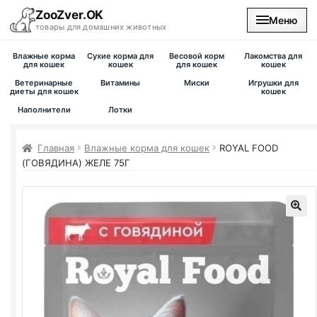
ZooZver.OK
Меню
товары для домашних животных
Влажные корма
Сухие корма для
Весовой корм
Лакомства для
На главную
для кошек
кошек
для кошек
кошек
Ветеринарные
Витамины
Миски
Игрушки для
диеты для кошек
кошек
Каталог
Наполнители
Лотки
Наши магазины
Главная
Влажные корма для кошек
ROYAL FOOD
(ГОВЯДИНА) ЖЕЛЕ 75Г
Вакансии