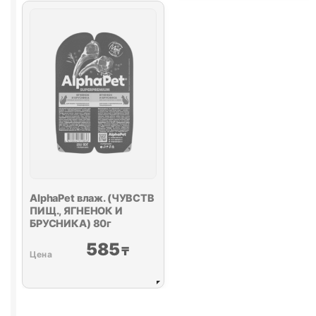
85г
ЯГНЕНОК
И
СЕРДЦЕ)
80г
AlphaPet влаж. (ЧУВСТВ
ПИЩ., ЯГНЕНОК И
БРУСНИКА) 80г
585
₸