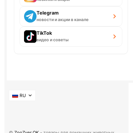
Telegram
новости и акции в канале
TikTok
видео и советы
RU
©
ZooZver.OK
- товары для домашних животных