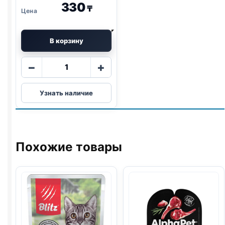
330
₸
В корзину
Количество
−
+
товара
Royal
Узнать наличие
Food
(ИНДЕЙКА)
паштет
75г
Похожие товары