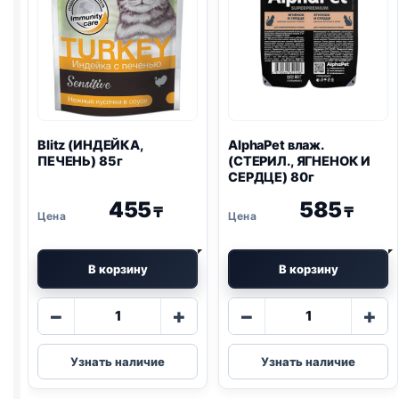
Blitz
(ИНДЕЙКА,
AlphaPet влаж.
ПЕЧЕНЬ) 85г
(СТЕРИЛ., ЯГНЕНОК И
СЕРДЦЕ) 80г
455
585
₸
₸
В корзину
В корзину
Количество
Количество
−
+
−
+
товара
товара
Blitz
AlphaPet
Узнать наличие
Узнать наличие
(ИНДЕЙКА,
влаж.
ПЕЧЕНЬ)
(СТЕРИЛ.,