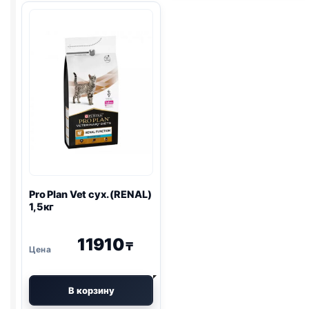
.
сух.
(
GASTRO
,
(HEPATIC)
ЛОСОСЬ)
1,5кг
85г
Pro Plan
Vet сух. (
RENAL
)
1,5кг
11910
₸
В корзину