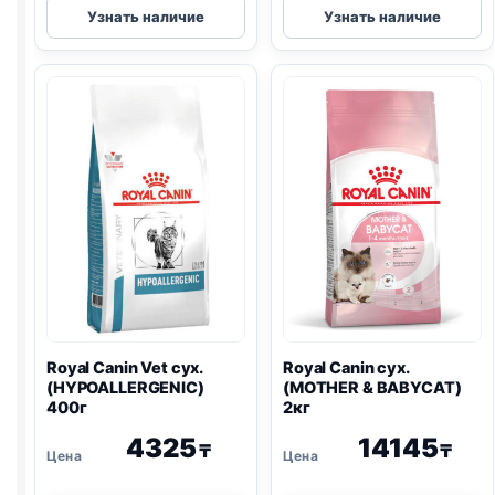
Royal
Royal
Узнать наличие
Узнать наличие
Canin
Canin
сух.
сух.
(KITTEN)
(MOTHER
400г
&
BABYCAT)
400г
Royal Canin Vet сух.
Royal Canin сух.
(
HYPOALLERGENIC
)
(MOTHER & BABYCAT)
400г
2кг
4325
14145
₸
₸