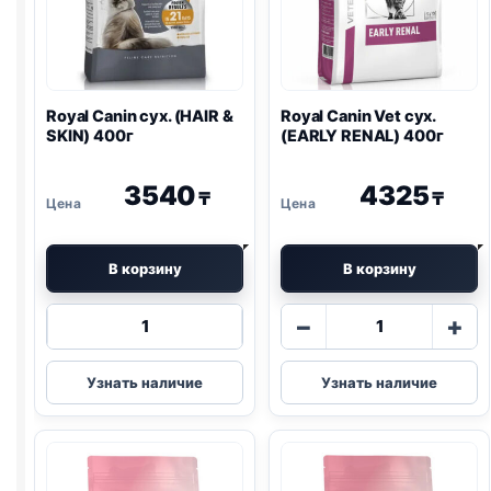
Royal Canin сух. (HAIR &
Royal Canin Vet сух.
SKIN) 400г
(EARLY
RENAL
) 400г
3540
4325
₸
₸
В корзину
В корзину
Количество
Количество
−
+
товара
товара
Royal
Royal
Узнать наличие
Узнать наличие
Canin
Canin
сух.
Vet
(HAIR
сух.
&
(EARLY