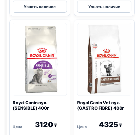
Royal
Royal
Узнать наличие
Узнать наличие
Canin
Canin
сух.
сух.
(SENSIBLE)
(HAIRBALL)
весовой
весовой
1кг
1кг
Royal Canin сух.
Royal Canin Vet сух.
(SENSIBLE) 400г
(
GASTRO
FIBRE) 400г
3120
4325
₸
₸