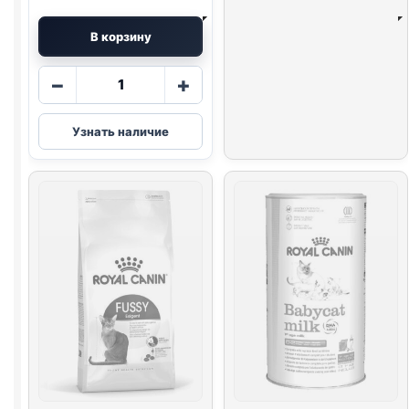
В корзину
Количество
−
+
товара
Royal
Узнать наличие
Canin
сух.
(KITTEN)
весовой
1кг