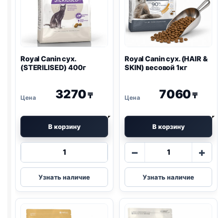
Royal Canin сух.
Royal Canin сух. (HAIR &
(STERILISED) 400г
SKIN) весовой 1кг
3270
7060
₸
₸
В корзину
В корзину
Количество
Количество
−
+
товара
товара
Royal
Royal
Узнать наличие
Узнать наличие
Canin
Canin
сух.
сух.
(STERILISED)
(HAIR
400г
&