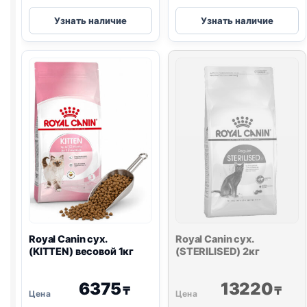
Royal
Royal
Узнать наличие
Узнать наличие
Canin
Canin
сух.
сух.
(MAINE
(FUSSY)
COON)
весовой
весовой
1кг
1кг
Royal Canin сух.
Royal Canin сух.
(KITTEN) весовой 1кг
(STERILISED) 2кг
6375
13220
₸
₸