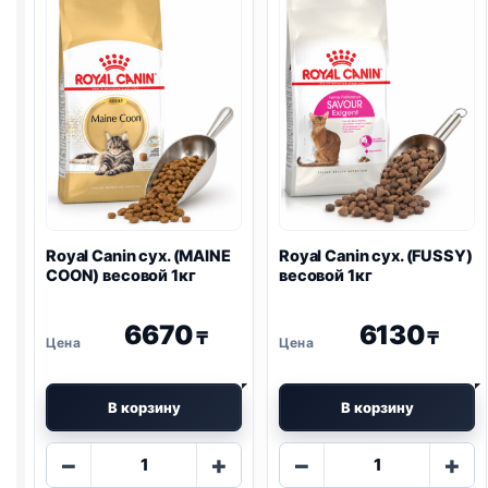
SKIN)
весовой
1кг
Royal Canin сух. (MAINE
Royal Canin сух. (FUSSY)
COON) весовой 1кг
весовой 1кг
6670
6130
₸
₸
В корзину
В корзину
Количество
Количество
−
+
−
+
товара
товара