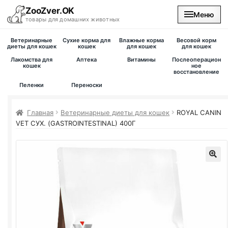
ZooZver.OK
Меню
товары для домашних животных
Ветеринарные
Сухие корма для
Влажные корма
Весовой корм
На главную
диеты для кошек
кошек
для кошек
для кошек
Лакомства для
Аптека
Витамины
Послеоперацион
кошек
ное
Каталог
восстановление
Пеленки
Переноски
Наши магазины
Главная
Ветеринарные диеты для кошек
ROYAL CANIN
VET СУХ. (GASTROINTESTINAL) 400Г
Вакансии