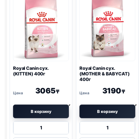
SKIN)
RENAL
)
400г
400г
Royal Canin сух.
Royal Canin сух.
(KITTEN) 400г
(MOTHER & BABYCAT)
400г
3065
3190
₸
₸
В корзину
В корзину
Количество
Количество
товара
товара