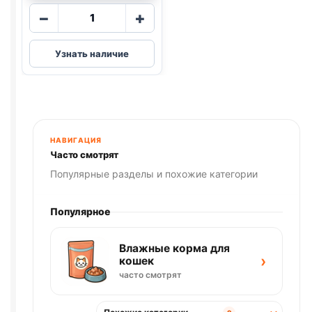
Количество
−
+
товара
Pro
Узнать наличие
Plan
Vet
сух.
(
RENAL
)
1,5кг
НАВИГАЦИЯ
Часто смотрят
Популярные разделы и похожие категории
Популярное
Влажные корма для
›
кошек
часто смотрят