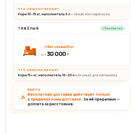
ЧТО ОБЫЧНО ВХОДИТ
Корм 10–15 кг, наполнитель 5 л
+ лежак или переноска
ТЯЖЁЛЫЙ
Бесплатно
Вес свыше 20 кг
30 000
₸
30+кг
ОТ
ЧТО ОБЫЧНО ВХОДИТ
Корм 15+ кг, наполнитель 10–20 л
или заказ для питомника
ВАЖНО
Бесплатная доставка действует только
в пределах зоны доставки.
За её пределами —
доплата за расстояние.