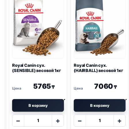
1кг
весовой
1кг
Royal Canin сух.
Royal Canin сух.
(SENSIBLE) весовой 1кг
(HAIRBALL) весовой 1кг
5765
7060
₸
₸
В корзину
В корзину
Количество
Количество
−
+
−
+
товара
товара