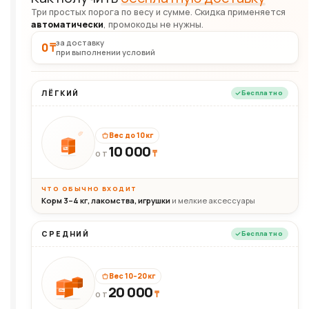
Три простых порога по весу и сумме. Скидка применяется
автоматически
, промокоды не нужны.
за доставку
0 ₸
при выполнении условий
ЛЁГКИЙ
Бесплатно
Вес до 10 кг
10 000
10кг
₸
ОТ
ЧТО ОБЫЧНО ВХОДИТ
Корм 3–4 кг, лакомства, игрушки
и мелкие аксессуары
СРЕДНИЙ
Бесплатно
Вес 10–20 кг
20 000
₸
20кг
ОТ