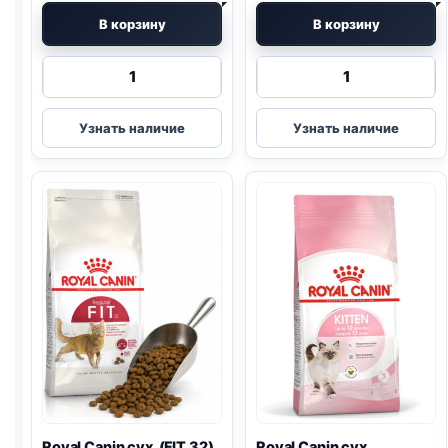
В корзину
В корзину
Количество
Количество
товара
товара
Royal
Royal
Узнать наличие
Узнать наличие
Canin
Canin
Vet
сух.
сух.
(MOTHER
(
HYPOALLERGENIC
)
&
400г
BABYCAT)
2кг
Royal Canin сух. (FIT 32)
Royal Canin сух.