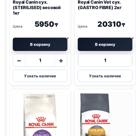
Royal Canin сух.
Royal Canin Vet сух.
(STERILISED) весовой
(
GASTRO
FIBRE) 2кг
1кг
5950
20310
₸
₸
В корзину
В корзину
Количество
Количество
−
+
товара
товара
Royal
Royal
Узнать наличие
Узнать наличие
Canin
Canin
сух.
Vet
(STERILISED)
сух.
весовой
(
GASTRO
1кг
FIBRE)
2кг