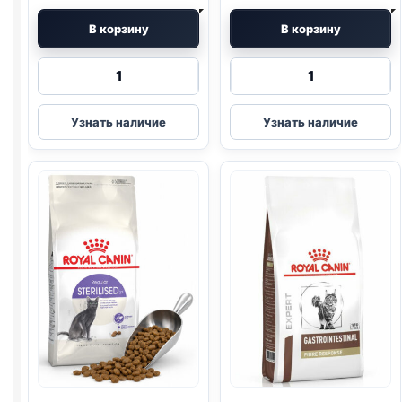
В корзину
В корзину
Количество
Количество
товара
товара
Royal
Royal
Узнать наличие
Узнать наличие
Canin
Canin
сух.
Vet
(SENSIBLE)
сух.
400г
(
GASTRO
FIBRE)
400г