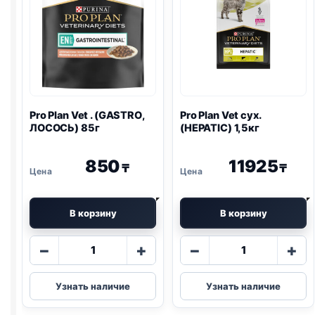
Pro Plan
Vet . (
GASTRO
,
Pro Plan
Vet сух.
ЛОСОСЬ) 85г
(HEPATIC) 1,5кг
850
11925
₸
₸
В корзину
В корзину
Количество
Количество
−
+
−
+
товара
товара
Pro
Pro
Узнать наличие
Узнать наличие
Plan
Plan
Vet
Vet