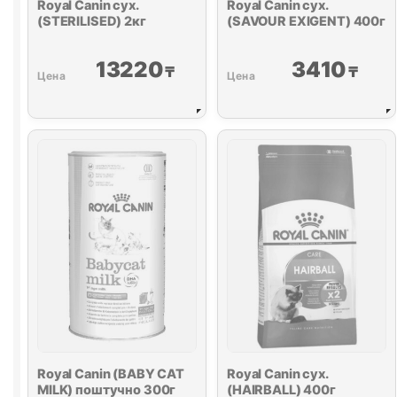
Royal Canin сух.
Royal Canin сух.
(STERILISED) 2кг
(SAVOUR EXIGENT) 400г
13220
3410
₸
₸
Royal Canin (BABY CAT
Royal Canin сух.
MILK) поштучно 300г
(HAIRBALL) 400г