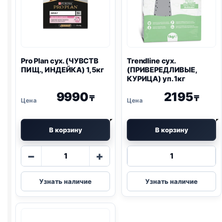
Pro Plan
сух. (ЧУВСТВ
Trendline сух.
ПИЩ., ИНДЕЙКА) 1,5кг
(ПРИВЕРЕДЛИВЫЕ,
КУРИЦА) уп. 1кг
9990
2195
₸
₸
В корзину
В корзину
Количество
Количество
−
+
товара
товара
Pro
Trendline
Узнать наличие
Узнать наличие
Plan
сух.
сух.
(ПРИВЕРЕДЛ
(ЧУВСТВ
КУРИЦА)
ПИЩ.,
уп.