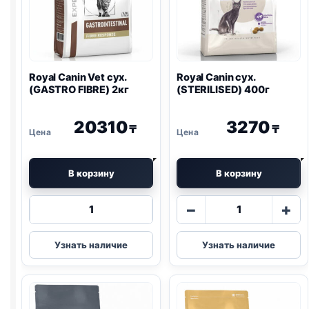
Royal Canin Vet сух.
Royal Canin сух.
(
GASTRO
FIBRE) 2кг
(STERILISED) 400г
20310
3270
₸
₸
В корзину
В корзину
Количество
Количество
−
+
товара
товара
Royal
Royal
Узнать наличие
Узнать наличие
Canin
Canin
Vet
сух.
сух.
(STERILISED)
(
GASTRO
400г