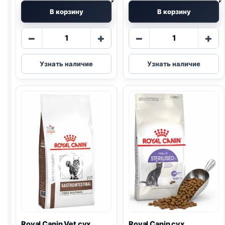
В корзину
В корзину
Количество
Количество
−
+
−
+
товара
товара
Royal
Royal
Узнать наличие
Узнать наличие
Canin
Canin
сух.
сух.
(SENSIBLE)
(HAIRBALL)
весовой
весовой
1кг
1кг
Royal Canin Vet сух.
Royal Canin сух.