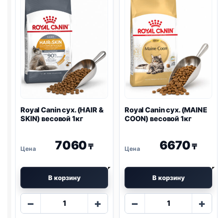
FIBRE)
2кг
Royal Canin сух. (HAIR &
Royal Canin сух. (MAINE
SKIN) весовой 1кг
COON) весовой 1кг
7060
6670
₸
₸
В корзину
В корзину
Количество
Количество
−
+
−
+
товара
товара