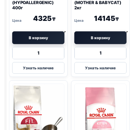
(
HYPOALLERGENIC
)
(MOTHER & BABYCAT)
400г
2кг
4325
14145
₸
₸
В корзину
В корзину
Количество
Количество
товара
товара
Royal
Royal
Узнать наличие
Узнать наличие
Canin
Canin
Vet
сух.
сух.
(MOTHER
(
HYPOALLERGENIC
)
&
400г
BABYCAT)
2кг