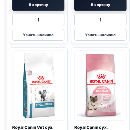
В корзину
В корзину
Количество
Количество
товара
товара
Royal
Royal
Узнать наличие
Узнать наличие
Canin
Canin
сух.
сух.
(KITTEN)
(MOTHER
400г
&
BABYCAT)
400г
Royal Canin Vet сух.
Royal Canin сух.