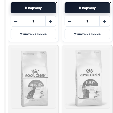
В корзину
В корзину
Количество
Количество
−
+
−
+
товара
товара
Royal
Royal
Узнать наличие
Узнать наличие
Canin
Canin
сух.
сух.
(FUSSY)
(KITTEN)
весовой
весовой
1кг
1кг