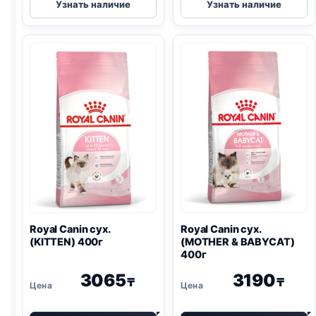
Узнать наличие
Узнать наличие
Canin
Canin
сух.
Vet
(HAIR
сух.
&
(EARLY
SKIN)
RENAL
)
400г
400г
Royal Canin сух.
Royal Canin сух.
(KITTEN) 400г
(MOTHER & BABYCAT)
400г
3065
3190
₸
₸