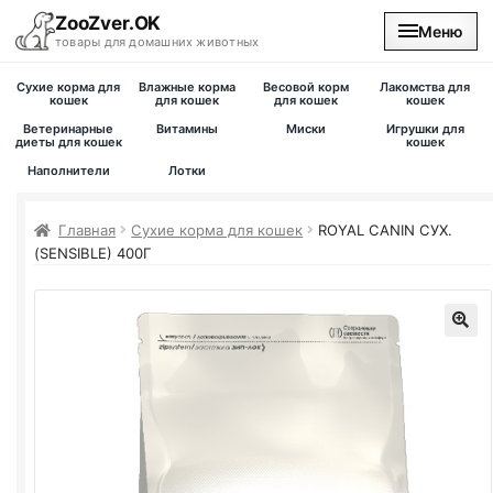
ZooZver.OK
Меню
товары для домашних животных
Сухие корма для
Влажные корма
Весовой корм
Лакомства для
На главную
кошек
для кошек
для кошек
кошек
Ветеринарные
Витамины
Миски
Игрушки для
диеты для кошек
кошек
Каталог
Наполнители
Лотки
Наши магазины
Главная
Сухие корма для кошек
ROYAL CANIN СУХ.
(SENSIBLE) 400Г
Вакансии