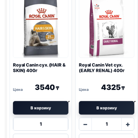
Royal Canin сух. (HAIR &
Royal Canin Vet сух.
SKIN) 400г
(EARLY
RENAL
) 400г
3540
4325
₸
₸
В корзину
В корзину
Количество
Количество
−
+
товара
товара
Royal
Royal