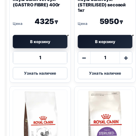
(
GASTRO
FIBRE) 400г
(STERILISED) весовой
1кг
4325
5950
₸
₸
В корзину
В корзину
Количество
Количество
−
+
товара
товара
Royal
Royal
Узнать наличие
Узнать наличие
Canin
Canin
Vet
сух.
сух.
(STERILISED)
(
GASTRO
весовой
FIBRE)
1кг
400г