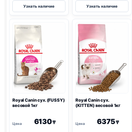
Royal
Royal
Узнать наличие
Узнать наличие
Canin
Canin
сух.
сух.
(HAIR
(MAINE
&
COON)
SKIN)
весовой
весовой
1кг
1кг
Royal Canin сух. (FUSSY)
Royal Canin сух.
весовой 1кг
(KITTEN) весовой 1кг
6130
6375
₸
₸