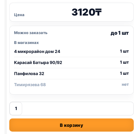
3120
₸
Цена
до 1 шт
Можно заказать
В магазинах
1 шт
4 микрорайон дом 24
1 шт
Карасай Батыра 90/92
1 шт
Панфилова 32
нет
Тимирязева 68
Количество
товара
Royal
В корзину
Canin
сух.