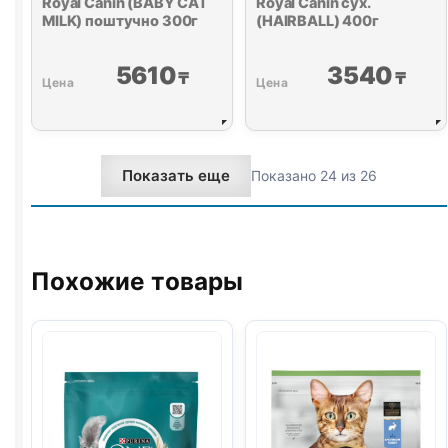
Royal Canin (BABY CAT
Royal Canin сух.
MILK) поштучно 300г
(HAIRBALL) 400г
5610
3540
₸
₸
Показать еще
Показано 24 из 26
Похожие товары