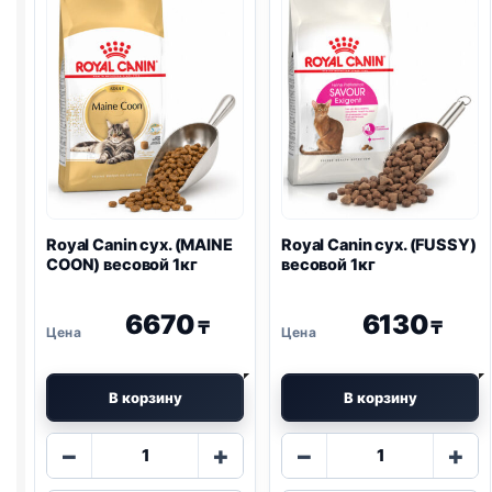
SKIN)
весовой
1кг
Royal Canin сух. (MAINE
Royal Canin сух. (FUSSY)
COON) весовой 1кг
весовой 1кг
6670
6130
₸
₸
В корзину
В корзину
Количество
Количество
−
+
−
+
товара
товара