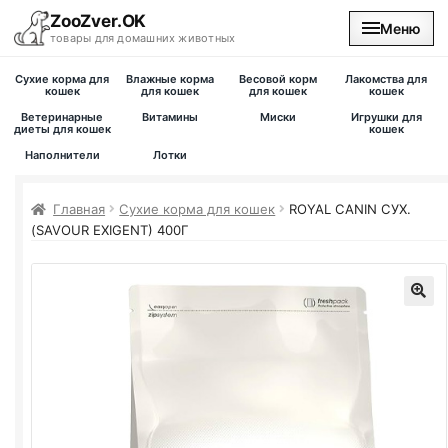
ZooZver.OK
Меню
товары для домашних животных
Сухие корма для
Влажные корма
Весовой корм
Лакомства для
На главную
кошек
для кошек
для кошек
кошек
Ветеринарные
Витамины
Миски
Игрушки для
диеты для кошек
кошек
Каталог
Наполнители
Лотки
Наши магазины
Главная
Сухие корма для кошек
ROYAL CANIN СУХ.
(SAVOUR EXIGENT) 400Г
Вакансии