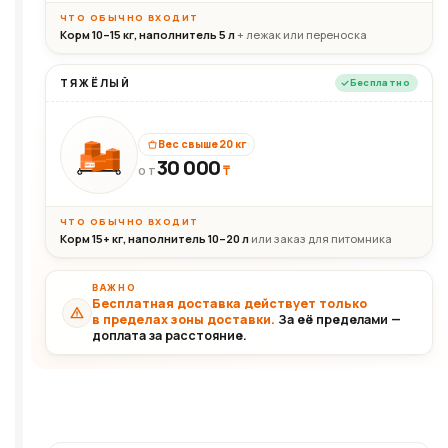
ЧТО ОБЫЧНО ВХОДИТ
Корм 10–15 кг, наполнитель 5 л
+ лежак или переноска
ТЯЖЁЛЫЙ
Бесплатно
Вес свыше 20 кг
30 000
₸
30+кг
ОТ
ЧТО ОБЫЧНО ВХОДИТ
Корм 15+ кг, наполнитель 10–20 л
или заказ для питомника
ВАЖНО
Бесплатная доставка действует только
в пределах зоны доставки.
За её пределами —
доплата за расстояние.