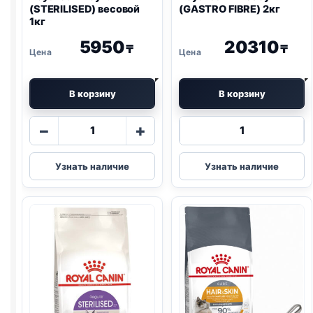
(STERILISED) весовой
(
GASTRO
FIBRE) 2кг
1кг
5950
20310
₸
₸
В корзину
В корзину
Количество
Количество
−
+
товара
товара
Royal
Royal
Узнать наличие
Узнать наличие
Canin
Canin
сух.
Vet
(STERILISED)
сух.
весовой
(
GASTRO
1кг
FIBRE)
2кг