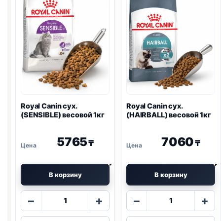
1кг
Royal Canin сух.
Royal Canin сух.
(SENSIBLE) весовой 1кг
(HAIRBALL) весовой 1кг
5765
7060
₸
₸
В корзину
В корзину
Количество
Количество
−
+
−
+
товара
товара
Royal
Royal