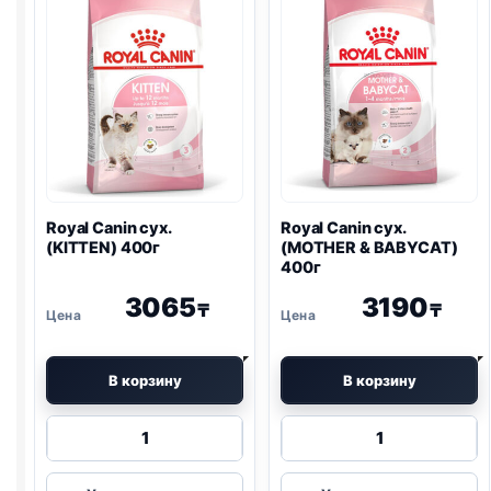
400г
400г
Royal Canin сух.
Royal Canin сух.
(KITTEN) 400г
(MOTHER & BABYCAT)
400г
3065
3190
₸
₸
В корзину
В корзину
Количество
Количество
товара
товара
Royal
Royal