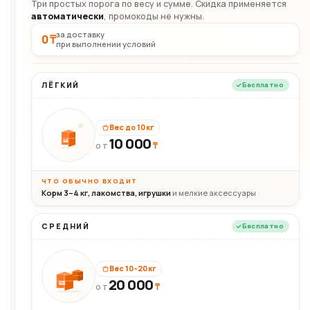
Три простых порога по весу и сумме. Скидка применяется
автоматически
, промокоды не нужны.
за доставку
0 ₸
при выполнении условий
ЛЁГКИЙ
Бесплатно
Вес до 10 кг
10 000
10кг
₸
ОТ
ЧТО ОБЫЧНО ВХОДИТ
Корм 3–4 кг, лакомства, игрушки
и мелкие аксессуары
СРЕДНИЙ
Бесплатно
Вес 10–20 кг
20 000
₸
20кг
ОТ