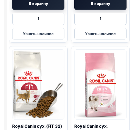
В корзину
В корзину
Количество
Количество
товара
товара
Royal
Royal
Узнать наличие
Узнать наличие
Canin
Canin
Vet
сух.
сух.
(MOTHER
(
HYPOALLERGENIC
)
&
400г
BABYCAT)
2кг
Royal Canin сух. (FIT 32)
Royal Canin сух.