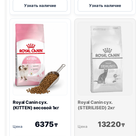
Royal
Royal
Узнать наличие
Узнать наличие
Canin
Canin
сух.
сух.
(MAINE
(FUSSY)
COON)
весовой
весовой
1кг
1кг
Royal Canin сух.
Royal Canin сух.
(KITTEN) весовой 1кг
(STERILISED) 2кг
6375
13220
₸
₸