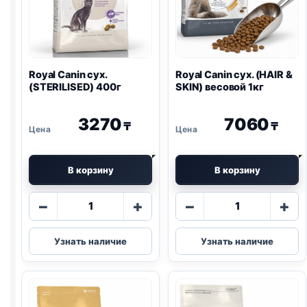
Royal Canin сух.
Royal Canin сух. (HAIR &
(STERILISED) 400г
SKIN) весовой 1кг
3270
7060
₸
₸
В корзину
В корзину
Количество
Количество
−
+
−
+
товара
товара
Royal
Royal
Узнать наличие
Узнать наличие
Canin
Canin
сух.
сух.
(STERILISED)
(HAIR
400г
&