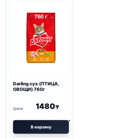
(СТЕРИЛ.,
(СТЕРИЛ.,
ГОВЯДИНА)
КРОЛИК)
750г
400г
Darling сух. (ПТИЦА,
ОВОЩИ) 760г
1480
₸
В корзину