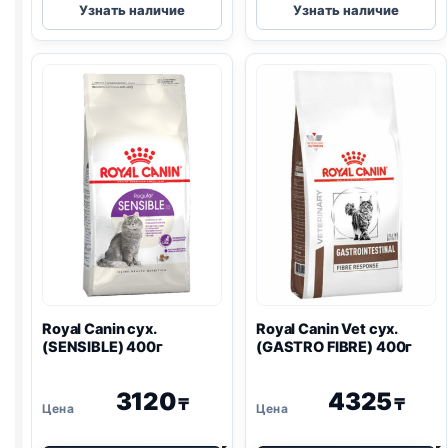
Узнать наличие
Узнать наличие
Canin
Canin
сух.
сух.
(SENSIBLE)
(HAIRBALL)
весовой
весовой
1кг
1кг
Royal Canin сух.
Royal Canin Vet сух.
(SENSIBLE) 400г
(
GASTRO
FIBRE) 400г
3120
4325
₸
₸