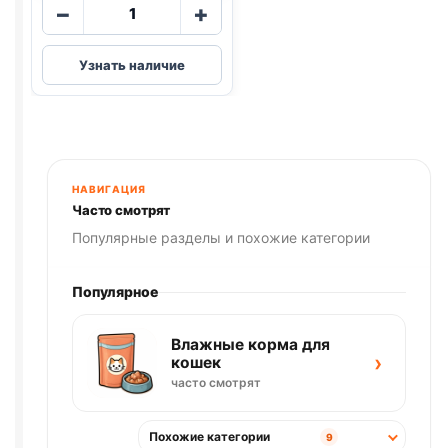
Количество
−
+
товара
Darling
Узнать наличие
сух.
(ПТИЦА,
ОВОЩИ)
760г
НАВИГАЦИЯ
Часто смотрят
Популярные разделы и похожие категории
Популярное
Влажные корма для
›
кошек
часто смотрят
Похожие категории
9