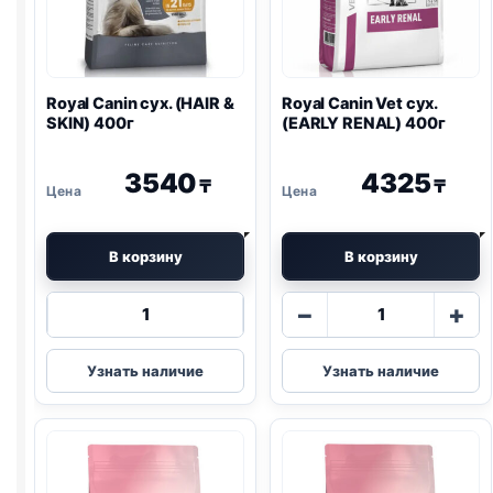
Royal Canin сух. (HAIR &
Royal Canin Vet сух.
SKIN) 400г
(EARLY
RENAL
) 400г
3540
4325
₸
₸
В корзину
В корзину
Количество
Количество
−
+
товара
товара
Royal
Royal
Узнать наличие
Узнать наличие
Canin
Canin
сух.
Vet
(HAIR
сух.
&
(EARLY
SKIN)
RENAL
)