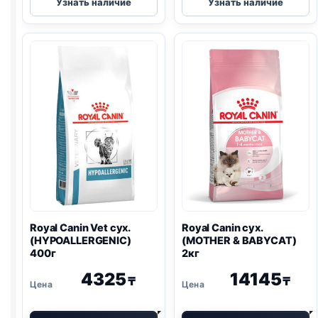
Узнать наличие
Узнать наличие
Canin
Canin
сух.
сух.
(KITTEN)
(MOTHER
400г
&
BABYCAT)
400г
Royal Canin Vet сух.
Royal Canin сух.
(
HYPOALLERGENIC
)
(MOTHER & BABYCAT)
400г
2кг
4325
14145
₸
₸