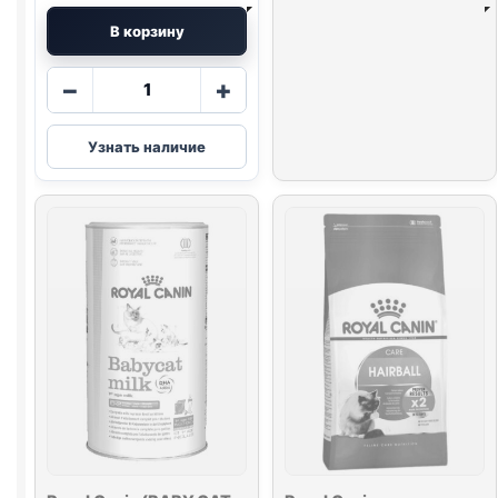
В корзину
Количество
−
+
товара
Royal
Узнать наличие
Canin
сух.
(KITTEN)
весовой
1кг