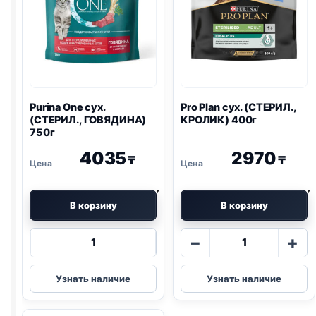
Purina One
сух.
Pro Plan
сух. (СТЕРИЛ.,
(СТЕРИЛ., ГОВЯДИНА)
КРОЛИК) 400г
750г
4035
2970
₸
₸
В корзину
В корзину
Количество
Количество
−
+
товара
товара
Purina
Pro
Узнать наличие
Узнать наличие
One
Plan
сух.
сух.