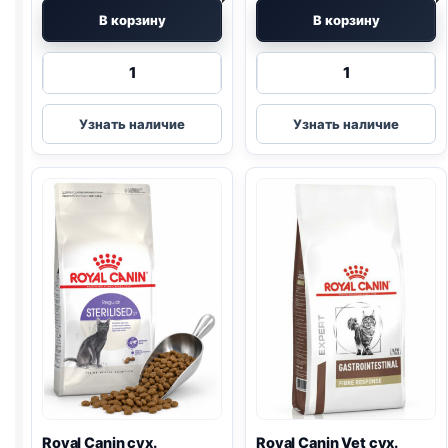
В корзину
В корзину
Количество
Количество
товара
товара
Royal
Royal
Узнать наличие
Узнать наличие
Canin
Canin
сух.
Vet
(SENSIBLE)
сух.
400г
(
GASTRO
FIBRE)
400г
Royal Canin сух.
Royal Canin Vet сух.