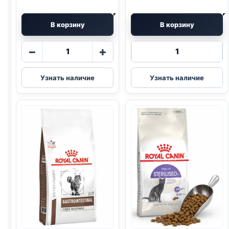
В корзину
В корзину
Количество
Количество
−
+
товара
товара
Royal
Royal
Узнать наличие
Узнать наличие
Canin
Canin
сух.
сух.
(HAIRBALL)
(SENSIBLE)
весовой
400г
1кг