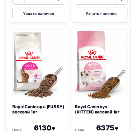
товара
товара
Royal
Royal
Узнать наличие
Узнать наличие
Canin
Canin
сух.
сух.
(HAIR
(MAINE
&
COON)
SKIN)
весовой
весовой
1кг
1кг
Royal Canin сух. (FUSSY)
Royal Canin сух.
весовой 1кг
(KITTEN) весовой 1кг
6130
6375
₸
₸