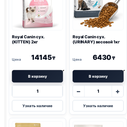
Royal Canin сух.
Royal Canin сух.
(KITTEN) 2кг
(
URINARY
) весовой 1кг
14145
6430
₸
₸
В корзину
В корзину
Количество
Количество
−
+
товара
товара
Royal
Royal
Узнать наличие
Узнать наличие
Canin
Canin
сух.
сух.
(KITTEN)
(
URINARY
)