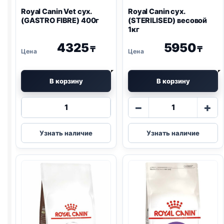
Royal Canin Vet сух.
Royal Canin сух.
(
GASTRO
FIBRE) 400г
(STERILISED) весовой
1кг
4325
5950
₸
₸
В корзину
В корзину
Количество
Количество
−
+
товара
товара
Royal
Royal
Узнать наличие
Узнать наличие
Canin
Canin
Vet
сух.
сух.
(STERILISED)
(
GASTRO
весовой
FIBRE)
1кг
400г