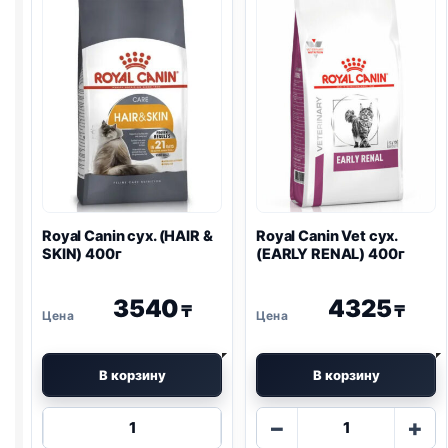
Royal Canin сух. (HAIR &
Royal Canin Vet сух.
SKIN) 400г
(EARLY
RENAL
) 400г
3540
4325
₸
₸
В корзину
В корзину
Количество
Количество
−
+
товара
товара