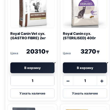
Royal Canin Vet сух.
Royal Canin сух.
(
GASTRO
FIBRE) 2кг
(STERILISED) 400г
20310
3270
₸
₸
В корзину
В корзину
Количество
Количество
−
+
товара
товара
Royal
Royal
Узнать наличие
Узнать наличие
Canin
Canin
Vet
сух.
сух.
(STERILISED)