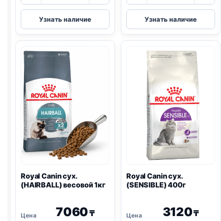
товара
товара
Royal
Royal
Узнать наличие
Узнать наличие
Canin
Canin
сух.
сух.
(BRITISH
(SENSIBLE)
SHORTHAIR)
весовой
весовой
1кг
1кг
Royal Canin сух.
Royal Canin сух.
(HAIRBALL) весовой 1кг
(SENSIBLE) 400г
7060
3120
₸
₸