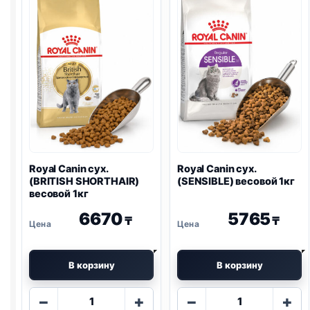
2кг
весовой
1кг
Royal Canin сух.
Royal Canin сух.
(BRITISH SHORTHAIR)
(SENSIBLE) весовой 1кг
весовой 1кг
6670
5765
₸
₸
В корзину
В корзину
Количество
Количество
−
+
−
+