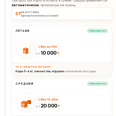
Три простых порога по весу и сумме. Скидка применяется
автоматически
, промокоды не нужны.
за доставку
0 ₸
при выполнении условий
ЛЁГКИЙ
Бесплатно
Вес до 10 кг
10 000
10кг
₸
ОТ
ЧТО ОБЫЧНО ВХОДИТ
Корм 3–4 кг, лакомства, игрушки
и мелкие аксессуары
СРЕДНИЙ
Бесплатно
Вес 10–20 кг
20 000
₸
20кг
ОТ