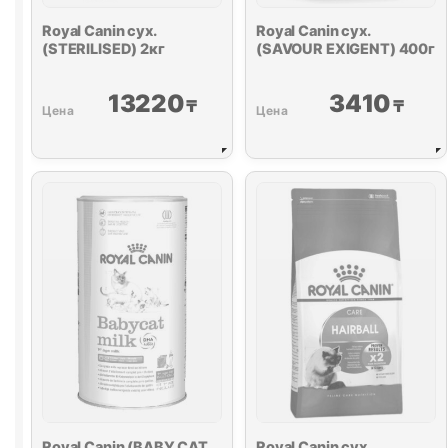
Royal Canin сух.
Royal Canin сух.
(STERILISED) 2кг
(SAVOUR EXIGENT) 400г
13220
3410
₸
₸
Royal Canin (BABY CAT
Royal Canin сух.