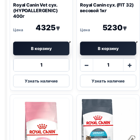
Royal Canin Vet сух.
Royal Canin сух. (FIT 32)
(
HYPOALLERGENIC
)
весовой 1кг
400г
4325
5230
₸
₸
В корзину
В корзину
Количество
Количество
−
+
товара
товара
Royal
Royal
Узнать наличие
Узнать наличие
Canin
Canin
Vet
сух.
сух.
(FIT
(
HYPOALLERGENIC
)
32)
400г
весовой
1кг