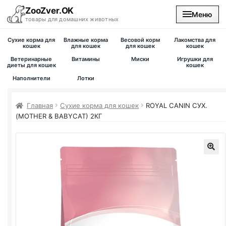
ZooZver.OK
Меню
товары для домашних животных
Сухие корма для
Влажные корма
Весовой корм
Лакомства для
На главную
кошек
для кошек
для кошек
кошек
Ветеринарные
Витамины
Миски
Игрушки для
диеты для кошек
кошек
Каталог
Наполнители
Лотки
Наши магазины
Главная
Сухие корма для кошек
ROYAL CANIN СУХ.
(MOTHER & BABYCAT) 2КГ
Вакансии