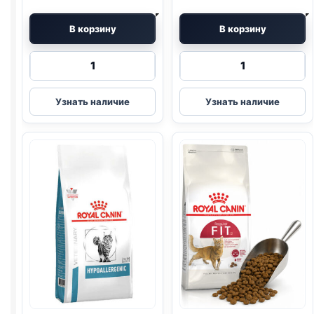
В корзину
В корзину
Количество
Количество
товара
товара
Royal
Royal
Узнать наличие
Узнать наличие
Canin
Canin
сух.
сух.
(KITTEN)
(MOTHER
400г
&
BABYCAT)
400г