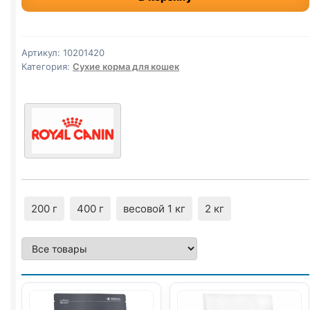
сух.
(MOTHER
&
Артикул:
10201420
BABYCAT)
Категория:
Сухие корма для кошек
2кг
200 г
400 г
весовой 1 кг
2 кг