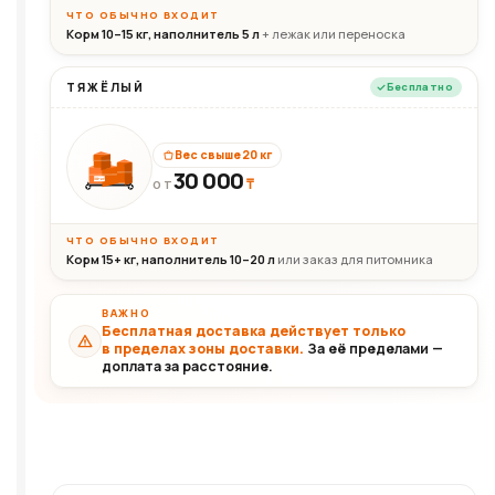
ЧТО ОБЫЧНО ВХОДИТ
Корм 10–15 кг, наполнитель 5 л
+ лежак или переноска
ТЯЖЁЛЫЙ
Бесплатно
Вес свыше 20 кг
30 000
₸
30+кг
ОТ
ЧТО ОБЫЧНО ВХОДИТ
Корм 15+ кг, наполнитель 10–20 л
или заказ для питомника
ВАЖНО
Бесплатная доставка действует только
в пределах зоны доставки.
За её пределами —
доплата за расстояние.