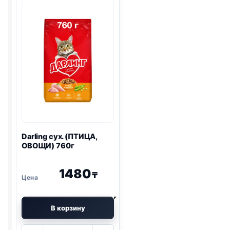
ЛОСОСЬ)
ПИЩ.,
1,5кг
ИНДЕЙКА)
1,5кг
Darling сух. (ПТИЦА,
ОВОЩИ) 760г
1480
₸
В корзину