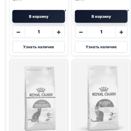
В корзину
В корзину
Количество
Количество
−
+
−
+
товара
товара
Royal
Royal
Узнать наличие
Узнать наличие
Canin
Canin
сух.
сух.
(FUSSY)
(KITTEN)
весовой
весовой
1кг
1кг