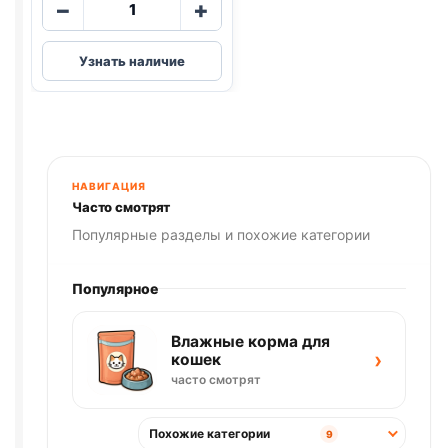
Количество
−
+
товара
Darling
Узнать наличие
сух.
(ПТИЦА,
ОВОЩИ)
760г
НАВИГАЦИЯ
Часто смотрят
Популярные разделы и похожие категории
Популярное
Влажные корма для
›
кошек
часто смотрят
Похожие категории
9