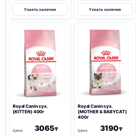
Royal
Royal
Узнать наличие
Узнать наличие
Canin
Canin
сух.
Vet
(HAIR
сух.
&
(EARLY
SKIN)
RENAL
)
400г
400г
Royal Canin сух.
Royal Canin сух.
(KITTEN) 400г
(MOTHER & BABYCAT)
400г
3065
3190
₸
₸