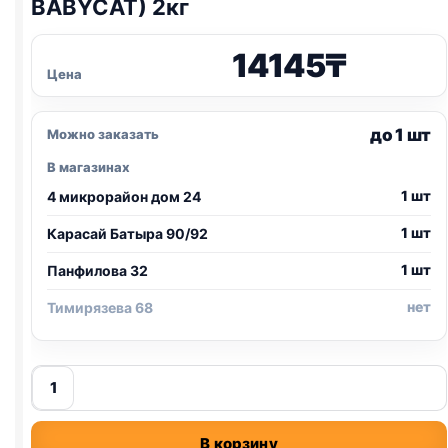
BABYCAT) 2кг
14145
₸
Цена
до 1 шт
Можно заказать
В магазинах
1 шт
4 микрорайон дом 24
1 шт
Карасай Батыра 90/92
1 шт
Панфилова 32
нет
Тимирязева 68
Количество
товара
Royal
В корзину
Canin