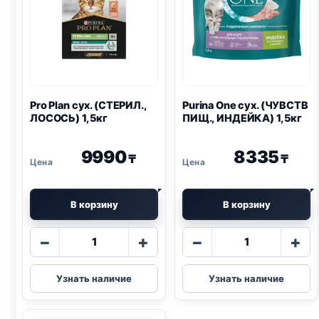
Pro Plan
сух. (СТЕРИЛ.,
Purina One
сух. (ЧУВСТВ
ЛОСОСЬ) 1,5кг
ПИЩ., ИНДЕЙКА) 1,5кг
9990
8335
₸
₸
В корзину
В корзину
Количество
Количество
−
+
−
+
товара
товара
Pro
Purina
Узнать наличие
Узнать наличие
Plan
One
сух.
сух.
(СТЕРИЛ.,
(ЧУВСТВ