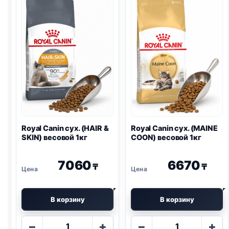
(
GASTRO
400г
FIBRE)
2кг
Royal Canin сух. (HAIR &
Royal Canin сух. (MAINE
SKIN) весовой 1кг
COON) весовой 1кг
7060
6670
₸
₸
В корзину
В корзину
Количество
Количество
−
+
−
+