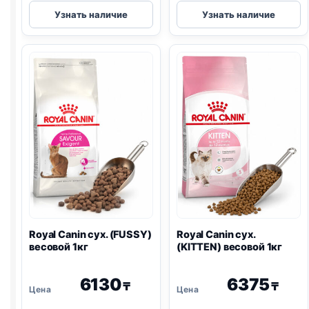
Royal
Royal
Узнать наличие
Узнать наличие
Canin
Canin
сух.
сух.
(HAIR
(MAINE
&
COON)
SKIN)
весовой
весовой
1кг
1кг
Royal Canin сух. (FUSSY)
Royal Canin сух.
весовой 1кг
(KITTEN) весовой 1кг
6130
6375
₸
₸