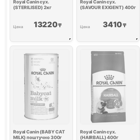
Royal Canin сух.
Royal Canin сух.
(STERILISED) 2кг
(SAVOUR EXIGENT) 400г
13220
3410
₸
₸
Royal Canin (BABY CAT
Royal Canin сух.
MILK) поштучно 300г
(HAIRBALL) 400г