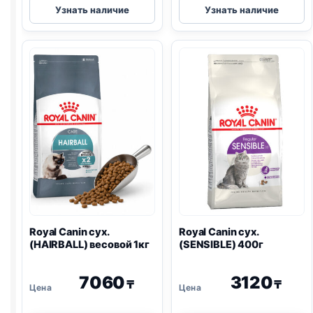
Узнать наличие
Узнать наличие
Canin
Canin
сух.
сух.
(BRITISH
(SENSIBLE)
SHORTHAIR)
весовой
весовой
1кг
1кг
Royal Canin сух.
Royal Canin сух.
(HAIRBALL) весовой 1кг
(SENSIBLE) 400г
7060
3120
₸
₸