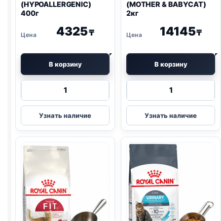
(
HYPOALLERGENIC
)
(MOTHER & BABYCAT)
400г
2кг
4325
14145
₸
₸
В корзину
В корзину
Количество
Количество
товара
товара
Royal
Royal
Узнать наличие
Узнать наличие
Canin
Canin
Vet
сух.
сух.
(MOTHER
(
HYPOALLERGENIC
)
&
400г
BABYCAT)
2кг