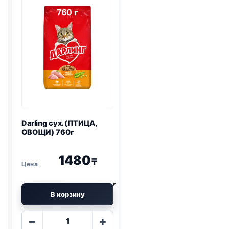
Darling сух. (ПТИЦА,
ОВОЩИ) 760г
1480
₸
В корзину
Количество
−
+
товара