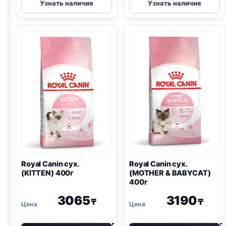
Узнать наличие
Узнать наличие
Canin
Canin
сух.
Vet
(HAIR
сух.
&
(EARLY
SKIN)
RENAL
)
400г
400г
Royal Canin сух.
Royal Canin сух.
(KITTEN) 400г
(MOTHER & BABYCAT)
400г
3065
3190
₸
₸