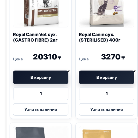
Royal Canin Vet сух.
Royal Canin сух.
(
GASTRO
FIBRE) 2кг
(STERILISED) 400г
20310
3270
₸
₸
В корзину
В корзину
Количество
Количество
товара
товара
Royal
Royal
Узнать наличие
Узнать наличие
Canin
Canin
Vet
сух.
сух.
(STERILISED)
(
GASTRO
400г