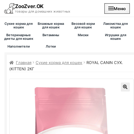
ZooZver.OK
Меню
товары для домашних животных
Сухие корма для
Влажные корма
Весовой корм
Лакомства для
На главную
кошек
для кошек
для кошек
кошек
Ветеринарные
Витамины
Миски
Игрушки для
диеты для кошек
кошек
Каталог
Наполнители
Лотки
Наши магазины
Главная
Сухие корма для кошек
ROYAL CANIN СУХ.
(KITTEN) 2КГ
Вакансии