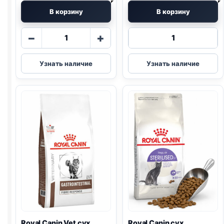
В корзину
В корзину
Количество
Количество
−
+
товара
товара
Royal
Royal
Узнать наличие
Узнать наличие
Canin
Canin
сух.
сух.
(HAIRBALL)
(SENSIBLE)
весовой
400г
1кг
Royal Canin Vet сух.
Royal Canin сух.