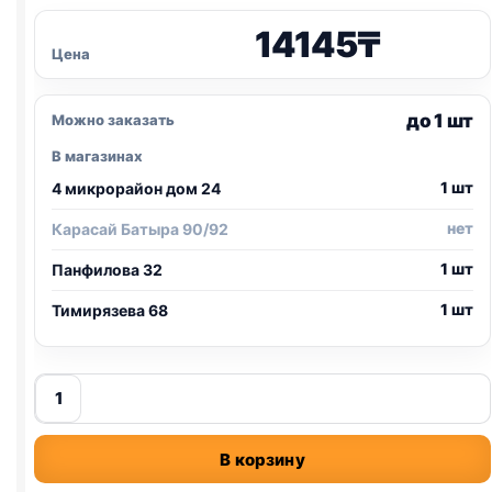
14145
₸
Цена
до 1 шт
Можно заказать
В магазинах
1 шт
4 микрорайон дом 24
нет
Карасай Батыра 90/92
1 шт
Панфилова 32
1 шт
Тимирязева 68
Количество
товара
Royal
В корзину
Canin
сух.