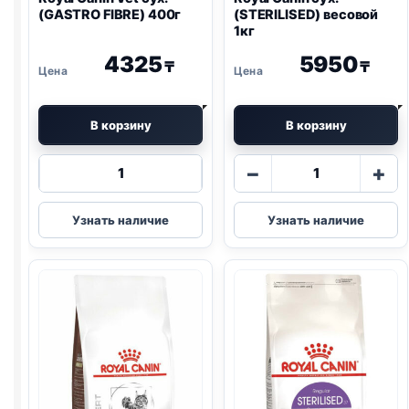
(
GASTRO
FIBRE) 400г
(STERILISED) весовой
1кг
4325
5950
₸
₸
В корзину
В корзину
Количество
Количество
−
+
товара
товара
Royal
Royal
Узнать наличие
Узнать наличие
Canin
Canin
Vet
сух.
сух.
(STERILISED)
(
GASTRO
весовой
FIBRE)
1кг
400г