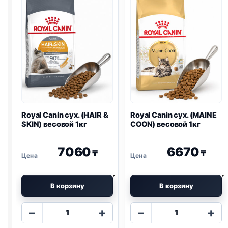
FIBRE)
2кг
Royal Canin сух. (HAIR &
Royal Canin сух. (MAINE
SKIN) весовой 1кг
COON) весовой 1кг
7060
6670
₸
₸
В корзину
В корзину
Количество
Количество
−
+
−
+
товара
товара