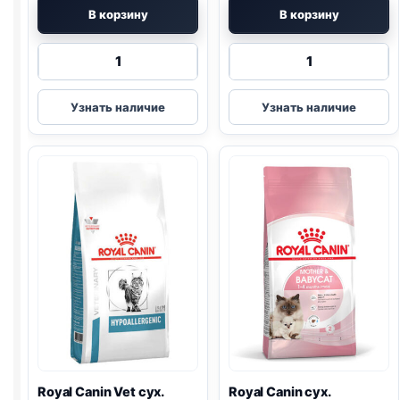
В корзину
В корзину
Количество
Количество
товара
товара
Royal
Royal
Узнать наличие
Узнать наличие
Canin
Canin
сух.
сух.
(KITTEN)
(MOTHER
400г
&
BABYCAT)
400г
Royal Canin Vet сух.
Royal Canin сух.