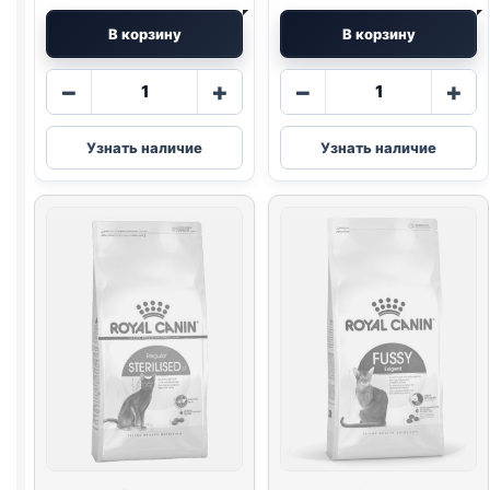
В корзину
В корзину
Количество
Количество
−
+
−
+
товара
товара
Royal
Royal
Узнать наличие
Узнать наличие
Canin
Canin
сух.
сух.
(FUSSY)
(KITTEN)
весовой
весовой
1кг
1кг