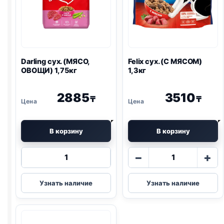
Darling сух. (МЯСО,
Felix
сух. (С МЯСОМ)
ОВОЩИ) 1,75кг
1,3кг
2885
3510
₸
₸
В корзину
В корзину
Количество
Количество
−
+
товара
товара
Darling
Felix
Узнать наличие
Узнать наличие
сух.
сух.
(МЯСО,
(С
ОВОЩИ)
МЯСОМ)
1,75кг
1,3кг