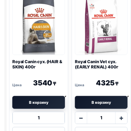
Royal Canin сух. (HAIR &
Royal Canin Vet сух.
SKIN) 400г
(EARLY
RENAL
) 400г
3540
4325
₸
₸
В корзину
В корзину
Количество
Количество
−
+
товара
товара
Royal
Royal