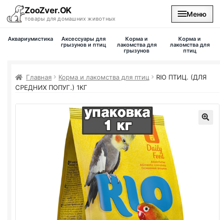
ZooZver.OK
Меню
товары для домашних животных
Аквариумистика
Аксессуары для
Корма и
Корма и
На главную
грызунов и птиц
лакомства для
лакомства для
грызунов
птиц
Каталог
Главная
Корма и лакомства для птиц
RIO
ПТИЦ. (ДЛЯ
СРЕДНИХ ПОПУГ.) 1КГ
Наши магазины
Вакансии