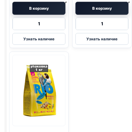
В корзину
В корзину
Количество
Количество
товара
товара
Rio
Rio
Узнать наличие
Узнать наличие
птиц.
палочки
(ДЛЯ
птиц.
СРЕДНИХ
(ДЛЯ
ПОПУГ.,
КАНАРЕЕК,
ПЕРИОД
МЕД,
ЛИНЬКИ)
СЕМЕНА)
500г
40г
2шт