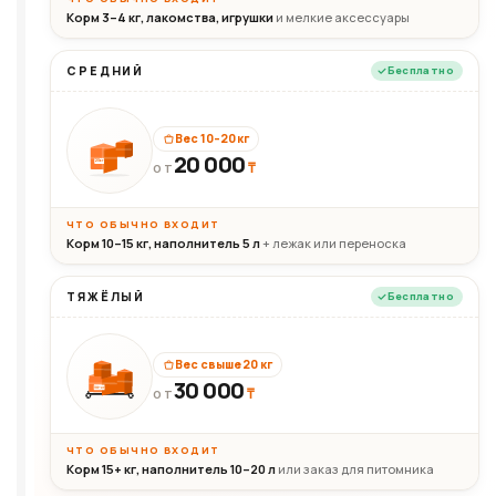
Корм 3–4 кг, лакомства, игрушки
и мелкие аксессуары
СРЕДНИЙ
Бесплатно
Вес 10–20 кг
20 000
₸
20кг
ОТ
ЧТО ОБЫЧНО ВХОДИТ
Корм 10–15 кг, наполнитель 5 л
+ лежак или переноска
ТЯЖЁЛЫЙ
Бесплатно
Вес свыше 20 кг
30 000
₸
30+кг
ОТ
ЧТО ОБЫЧНО ВХОДИТ
Корм 15+ кг, наполнитель 10–20 л
или заказ для питомника