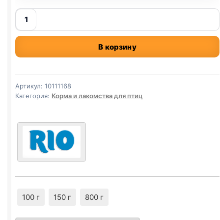
Количество
товара
Rio
В корзину
палочки
птиц.
(ДЛЯ
ПОПУГ.,
Артикул:
10111168
ФРУКТЫ,
Категория:
Корма и лакомства для птиц
ЯГОДЫ)
90г
2шт
100 г
150 г
800 г