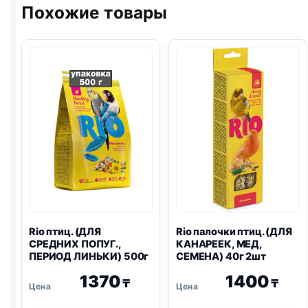
ПОПУГ.,
Похожие товары
ТРОПИЧЕСКИЕ
ФРУКТЫ)
40г
2шт
Rio
птиц. (ДЛЯ
Rio
палочки птиц. (ДЛЯ
СРЕДНИХ ПОПУГ.,
КАНАРЕЕК, МЕД,
ПЕРИОД ЛИНЬКИ) 500г
СЕМЕНА) 40г 2шт
1370
1400
₸
₸