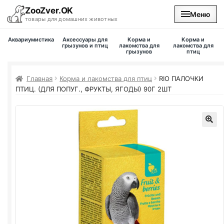
ZooZver.OK
Меню
товары для домашних животных
Аквариумистика
Аксессуары для
Корма и
Корма и
На главную
грызунов и птиц
лакомства для
лакомства для
грызунов
птиц
Каталог
Главная
Корма и лакомства для птиц
RIO
ПАЛОЧКИ
ПТИЦ. (ДЛЯ ПОПУГ., ФРУКТЫ, ЯГОДЫ) 90Г 2ШТ
Наши магазины
Вакансии