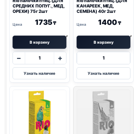
Rio
палочки птиц. (ДЛЯ
Rio
палочки птиц. (ДЛЯ
СРЕДНИХ ПОПУГ., МЕД,
КАНАРЕЕК, МЕД,
ОРЕХИ) 75г 2шт
СЕМЕНА) 40г 2шт
1735
1400
₸
₸
В корзину
В корзину
Количество
Количество
−
+
товара
товара
Rio
Rio
Узнать наличие
Узнать наличие
палочки
палочки
птиц.
птиц.
(ДЛЯ
(ДЛЯ
СРЕДНИХ
КАНАРЕЕК,
ПОПУГ.,
МЕД,
МЕД,
СЕМЕНА)
ОРЕХИ)
40г
75г
2шт
2шт