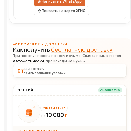
Написать в WhatsApp
Показать на карте 2ГИС
ZOOZVEROK • ДОСТАВКА
Как получить
бесплатную доставку
Три простых порога по весу и сумме. Скидка применяется
автоматически
, промокоды не нужны.
за доставку
0 ₸
при выполнении условий
ЛЁГКИЙ
Бесплатно
Вес до 10 кг
10 000
10кг
₸
ОТ
ЧТО ОБЫЧНО ВХОДИТ