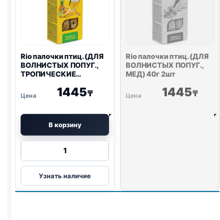
Rio
палочки птиц. (ДЛЯ
Rio
палочки птиц. (ДЛЯ
ВОЛНИСТЫХ ПОПУГ.,
ВОЛНИСТЫХ ПОПУГ.,
ТРОПИЧЕСКИЕ
МЕД) 40г 2шт
ФРУКТЫ) 40г 2шт
1445
1445
₸
₸
В корзину
Количество
товара
Rio
Узнать наличие
палочки
птиц.
(ДЛЯ
ВОЛНИСТЫХ