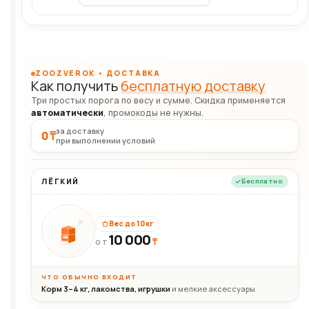
ZOOZVEROK • ДОСТАВКА
Как получить
бесплатную доставку
Три простых порога по весу и сумме. Скидка применяется
автоматически
, промокоды не нужны.
за доставку
0 ₸
при выполнении условий
ЛЁГКИЙ
Бесплатно
Вес до 10 кг
10 000
10кг
₸
ОТ
ЧТО ОБЫЧНО ВХОДИТ
Корм 3–4 кг, лакомства, игрушки
и мелкие аксессуары